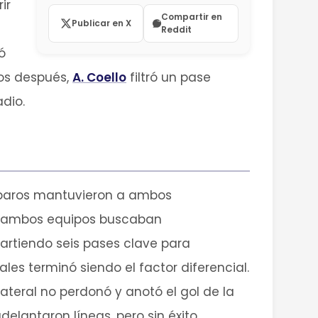
ir
Compartir en
Publicar en X
Reddit
ó
tos después,
A. Coello
filtró un pase
dio.
isparos mantuvieron a ambos
s ambos equipos buscaban
partiendo seis pases clave para
es terminó siendo el factor diferencial.
l lateral no perdonó y anotó el gol de la
elantaron líneas, pero sin éxito.