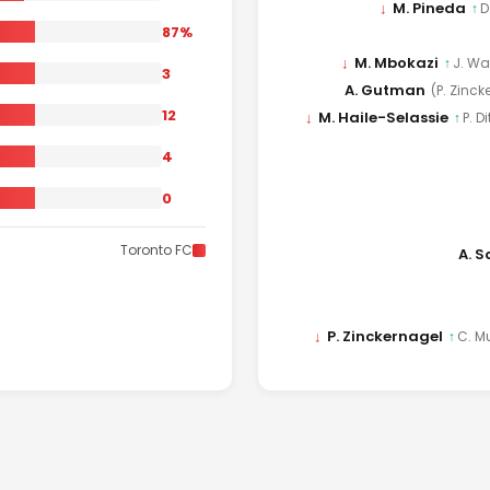
↓
M. Pineda
↑
D
87%
↓
M. Mbokazi
↑
J. W
3
A. Gutman
(P. Zinck
12
↓
M. Haile-Selassie
↑
P. D
4
0
Toronto FC
A. S
↓
P. Zinckernagel
↑
C. Mu