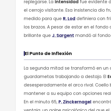
replegarse. La
Intensidad
fue evidente d
el cerrojo visitante. Esa insistencia dio f
medido para que
R. Lod
definiera con fr
los brazos. A pesar de estar en el fondo
brillante que
J. Sargent
mandó al fondo 
El Punto de Inflexión
La segunda mitad se transformó en un a
guardametas trabajando a destajo. El
E
desesperadamente el arco rival. Coello b
mantener a su equipo con opciones reales
En el minuto 65,
P. Zinckernagel
encontró
ventaja, un golpe psicológico del que el