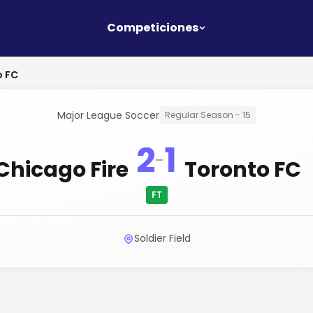
Competiciones
o FC
Major League Soccer
Regular Season - 15
2
1
-
Chicago Fire
Toronto FC
FT
Soldier Field