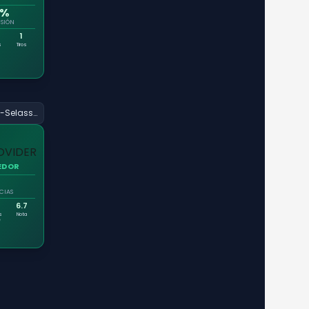
0%
SIÓN
1
s
Tiros
Maren Haile-Selassie
EDOR
CIAS
6.7
s
Nota
e