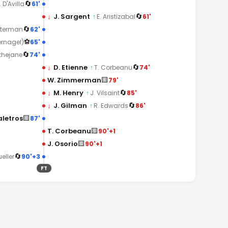
🔄
61'
. D'Avilla
🔄
↓
J. Sargent
61'
↑
E. Aristizabal
🔄
62'
aterman
⚽
65'
ernagel)
🔄
74'
ithejane
🔄
↓
D. Etienne
74'
↑
T. Corbeanu
🟨
W. Zimmerman
79'
🔄
↓
M. Henry
85'
↑
J. Vilsaint
🔄
↓
J. Gilman
86'
↑
R. Edwards
🟨
aletros
87'
🟨
T. Corbeanu
90'+1
🟨
J. Osorio
90'+1
🔄
90'+3
eller
FT