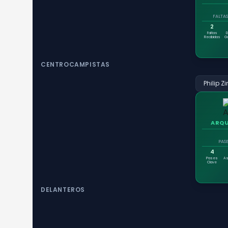
FALTAS
2
Faltas
Recibidas
G
CENTROCAMPISTAS
Philip Z
ARQU
PAS
4
Pases
As
Clave
DELANTEROS