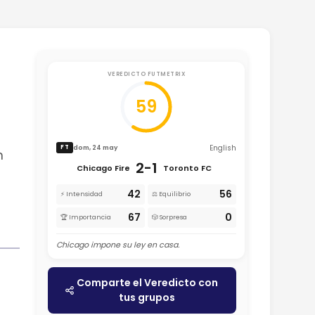
VEREDICTO FUTMETRIX
59
English
dom, 24 may
FT
n
2-1
Chicago Fire
Toronto FC
42
56
⚡ Intensidad
⚖️ Equilibrio
67
0
🏆 Importancia
🎲 Sorpresa
Chicago impone su ley en casa.
Comparte el Veredicto con
tus grupos