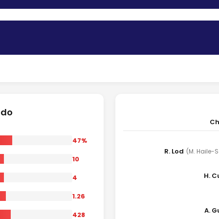
ido
Ch
47%
R. Lod
(M. Haile-S
10
H. C
4
1.26
A. 
428