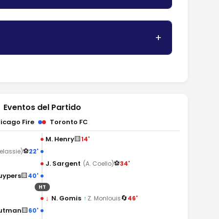
Eventos del Partido
icago Fire
Toronto FC
🟨
M. Henry
14'
⚽
22'
elassie)
⚽
J. Sargent
34'
(A. Coello)
🟨
uypers
40'
HT
🔄
↓
N. Gomis
46'
↑
Z. Monlouis
🟨
Gutman
60'