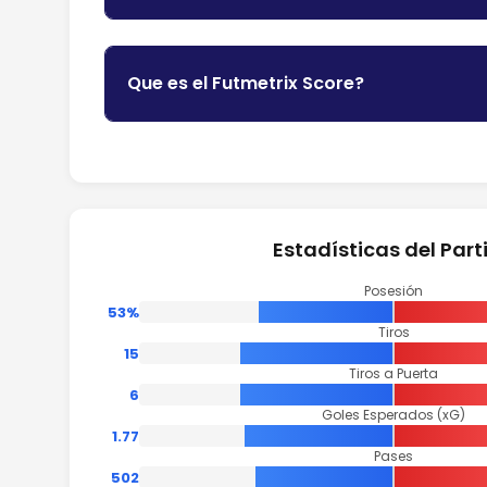
Que es el Futmetrix Score?
Estadísticas del Part
Posesión
53%
Tiros
15
Tiros a Puerta
6
Goles Esperados (xG)
1.77
Pases
502