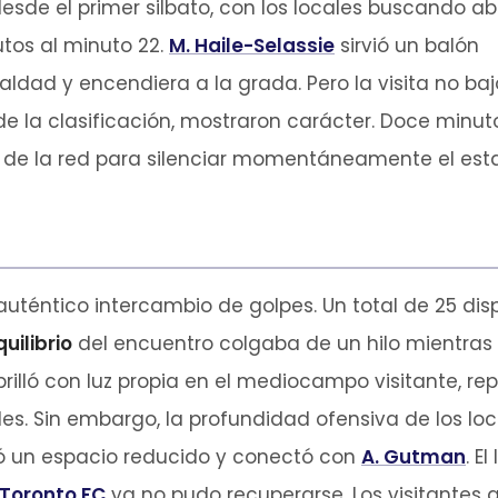
esde el primer silbato, con los locales buscando abr
rutos al minuto 22.
M. Haile-Selassie
sirvió un balón
ialdad y encendiera a la grada. Pero la visita no baj
 de la clasificación, mostraron carácter. Doce minu
de la red para silenciar momentáneamente el esta
uténtico intercambio de golpes. Un total de 25 d
quilibrio
del encuentro colgaba de un hilo mientra
rilló con luz propia en el mediocampo visitante, re
. Sin embargo, la profundidad ofensiva de los local
 un espacio reducido y conectó con
A. Gutman
. E
Toronto FC
ya no pudo recuperarse. Los visitantes ad