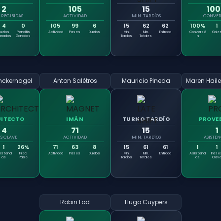
2
105
15
10
 RECIBIDAS
ACTIVIDAD
MIN. TARDÍOS
CONVER
4
0
105
99
6
15
62
62
100%
1
Duelos
Penaltis
Actividad
Pases
Duelos
Min.
Min.
Entrada
Conversió
Gole
anados
Ganados
Tardíos
Totales
n
inckernagel
Anton Salétros
Mauricio Pineda
ITECTO
IMÁN
TURNO TARDÍO
PROVE
4
71
15
1
ES CLAVE
ACTIVIDAD
MIN. TARDÍOS
ASISTEN
1
26%
71
63
8
15
61
61
1
1
istenci
Prec.
Actividad
Pases
Duelos
Min.
Min.
Entrada
Asistenci
Pase
as
Pase
Tardíos
Totales
as
Clav
Robin Lod
Hugo Cuypers