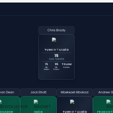
Chris Brady
TURNO TARDÍO
15
MIN. TARDÍOS
15
95
Titular
Min.
Min.
Entrada
Tardíos
Totales
han Dean
Jack Elliott
Mbekezeli Mbokazi
Andrew 
OCADOR
IMÁN
TURNO TARDÍO
FRANCOT