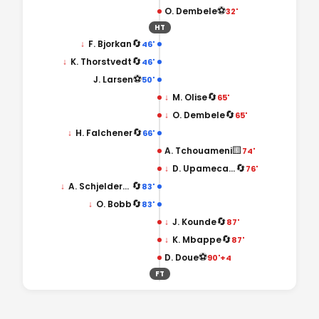
⚽
O. Dembele
32'
HT
🔄
↓
F. Bjorkan
46'
🔄
↓
K. Thorstvedt
46'
⚽
J. Larsen
50'
🔄
↓
M. Olise
65'
🔄
↓
O. Dembele
65'
🔄
↓
H. Falchener
66'
🟨
A. Tchouameni
74'
🔄
↓
D. Upamecano
76'
🔄
↓
A. Schjelderup
83'
🔄
↓
O. Bobb
83'
🔄
↓
J. Kounde
87'
🔄
↓
K. Mbappe
87'
⚽
D. Doue
90'+4
FT