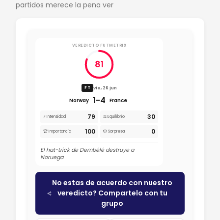
partidos merece la pena ver
VEREDICTO FUTMETRIX
81
vie, 26 jun
FT
1-4
Norway
France
79
30
⚡ Intensidad
⚖️ Equilibrio
100
0
🏆 Importancia
🎲 Sorpresa
El hat-trick de Dembélé destruye a
Noruega
No estas de acuerdo con nuestro
veredicto? Compartelo con tu
grupo