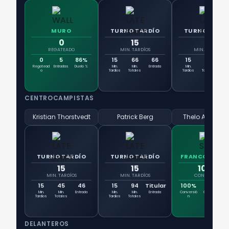
MURO
TURNO TARDÍO
TURNO TARD
0
15
15
REGATEADO
MIN. TARDÍOS
MIN. TARDÍOS
0
5
86%
15
66
66
15
94
Tit
Regatead
Entradas
Duelo %
Min.
Min.
Entrada
Min.
Min.
Ent
o
Tardíos
Totales
Tardíos
Totales
CENTROCAMPISTAS
Kristian Thorstvedt
Patrick Berg
Thelo Aasgaa
TURNO TARDÍO
TURNO TARDÍO
FRANCOTIRAD
15
15
100%
MIN. TARDÍOS
MIN. TARDÍOS
CONVERSIÓN
15
45
46
15
94
Titular
100%
1
Min.
Min.
Entrada
Min.
Min.
Entrada
Conversió
Goles
Ti
Tardíos
Totales
Tardíos
Totales
n
DELANTEROS