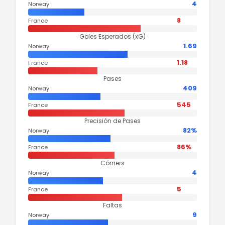
4
Norway
8
France
Goles Esperados (xG)
1.69
Norway
1.18
France
Pases
409
Norway
545
France
Precisión de Pases
82%
Norway
86%
France
Córners
4
Norway
5
France
Faltas
9
Norway