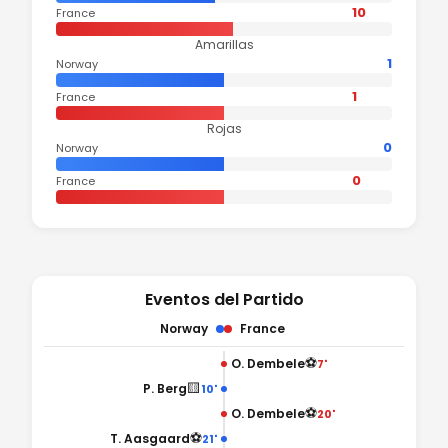
10
France
Amarillas
1
Norway
1
France
Rojas
0
Norway
0
France
Eventos del Partido
Norway
France
⚽
O. Dembele
7'
🟨
P. Berg
10'
⚽
O. Dembele
20'
⚽
T. Aasgaard
21'