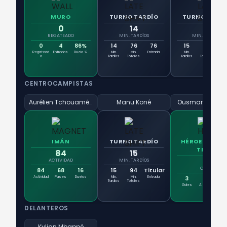
MURO
TURNO TARDÍO
TURNO TARD
0
14
15
REGATEADO
MIN. TARDÍOS
MIN. TARDÍOS
0
4
86%
14
76
76
15
94
Tit
Regatead
Entradas
Duelo %
Min.
Min.
Entrada
Min.
Min.
Ent
o
Tardíos
Totales
Tardíos
Totales
CENTROCAMPISTAS
Aurélien Tchouaméni
Manu Koné
Ousmane Demb
IMÁN
TURNO TARDÍO
HÉROE DEL HA
TRICK
84
15
3
ACTIVIDAD
MIN. TARDÍOS
GOLES
84
68
16
15
94
Titular
Actividad
Pases
Duelos
Min.
Min.
Entrada
3
3
1
Tardíos
Totales
Goles
A Puerta
No
DELANTEROS
Kylian Mbappé