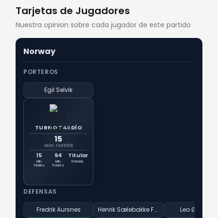
Tarjetas de Jugadores
Nuestra opinion sobre cada jugador de este partido
Norway
PORTEROS
Egil Selvik
TURNO TARDÍO
15
MIN. TARDÍOS
15
94
Titular
Min.
Min.
Entrada
Tardíos
Totales
DEFENSAS
Fredrik Aursnes
Henrik Sælebakke Falchener
Leo Østigård