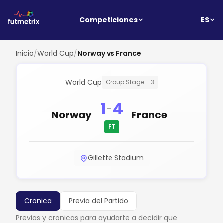
ES
Competiciones
Inicio
/
World Cup
/
Norway vs France
World Cup
Group Stage - 3
1
4
-
Norway
France
FT
Gillette Stadium
Cronica
Previa del Partido
Previas y cronicas para ayudarte a decidir que