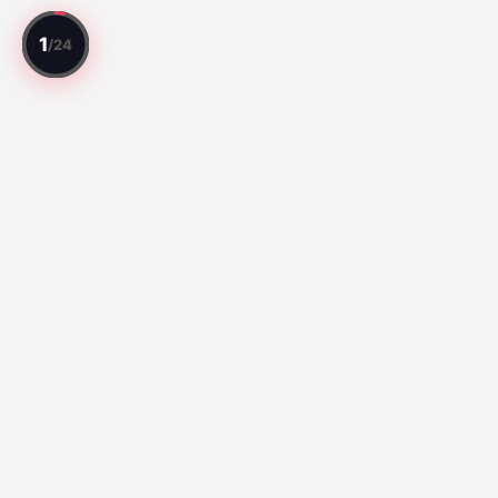
Cada partido revisado. Cada jugador valorado.
Mejores Partidos
Série A:
Santos vs Atletico Paranaense (65)
Flamengo vs
Vitoria (64)
Liga MX:
Cruz Azul 2-3 Atlante FC (100)
Toluca 3-1