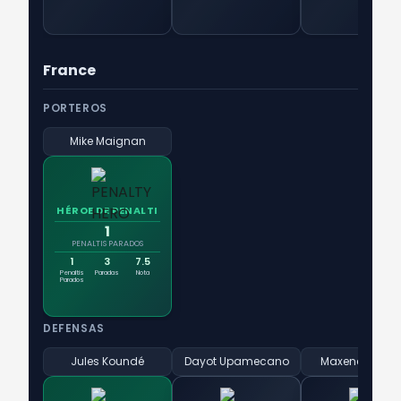
France
PORTEROS
Mike Maignan
HÉROE DE PENALTI
1
PENALTIS PARADOS
1
3
7.5
Penaltis
Paradas
Nota
Parados
DEFENSAS
Jules Koundé
Dayot Upamecano
Maxence Lacro