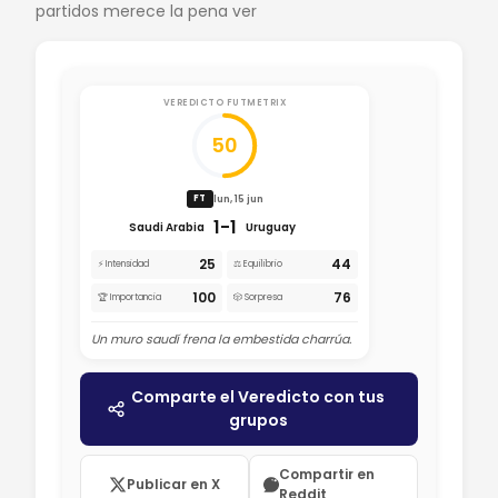
partidos merece la pena ver
VEREDICTO FUTMETRIX
50
lun, 15 jun
FT
1-1
Saudi Arabia
Uruguay
25
44
⚡ Intensidad
⚖️ Equilibrio
100
76
🏆 Importancia
🎲 Sorpresa
Un muro saudí frena la embestida charrúa.
Comparte el Veredicto con tus
grupos
Compartir en
Publicar en X
Reddit