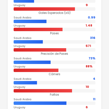
9
Uruguay
Goles Esperados (xG)
0.99
Saudi Arabia
1.48
Uruguay
Pases
316
Saudi Arabia
571
Uruguay
Precisión de Pases
73%
Saudi Arabia
88%
Uruguay
Córners
4
Saudi Arabia
10
Uruguay
Faltas
11
Saudi Arabia
6
Uruguay