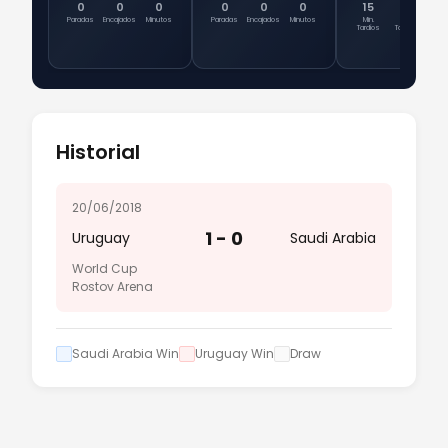
0
0
0
0
0
0
15
0
Tit
Paradas
Encajados
Minutos
Paradas
Encajados
Minutos
Min.
Min.
Ent
Tardíos
Totales
Historial
20/06/2018
1 - 0
Uruguay
Saudi Arabia
World Cup
Rostov Arena
Saudi Arabia Win
Uruguay Win
Draw