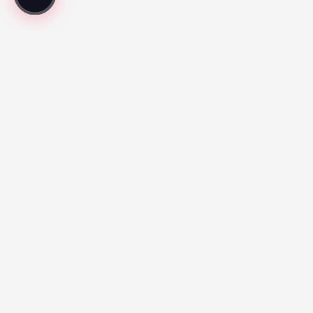
Cada partido revisado. Cada jugador valorado.
Mejores Partidos
Série A:
Botafogo vs Fluminense (67)
Santos vs Atletico
Paranaense (65)
Liga MX:
Cruz Azul 2-3 Atlante FC (100)
Club Queretaro
3-2 Tigres UANL (100)
MLS:
Philadelphia Union 3-2 Atlanta United FC (89)
DC
United 2-2 Nashville SC (80)