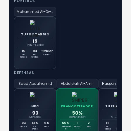
PORTEROS
Mohammed Al-Owais
TURNO TARDÍO
15
MIN. TARDÍOS
15
94
Titular
Min.
Min.
Entrada
Tardíos
Totales
DEFENSAS
Saud Abdulhamid
Abdulelah Al-Amri
Hassan Altamba
NPC
FRANCOTIRADOR
TURNO TARD
93
50%
15
MINUTOS
CONVERSIÓN
MIN. TARDÍOS
93
14%
6.5
50%
1
2
15
94
Tit
Minutos
Prec.
Nota
Conversió
Goles
Tiros
Min.
Min.
Ent
Pase
n
Tardíos
Totales