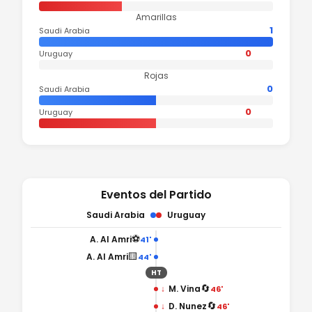
Amarillas
1
Saudi Arabia
0
Uruguay
Rojas
0
Saudi Arabia
0
Uruguay
Eventos del Partido
Saudi Arabia
Uruguay
⚽
A. Al Amri
41'
🟨
A. Al Amri
44'
HT
🔄
↓
M. Vina
46'
🔄
↓
D. Nunez
46'