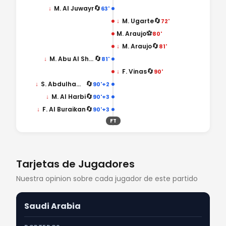
🔄
↓
M. Al Juwayr
63'
🔄
↓
M. Ugarte
72'
⚽
M. Araujo
80'
🔄
↓
M. Araujo
81'
🔄
↓
M. Abu Al Shamat
81'
🔄
↓
F. Vinas
90'
🔄
↓
S. Abdulhamid
90'+2
🔄
↓
M. Al Harbi
90'+3
🔄
↓
F. Al Buraikan
90'+3
FT
Tarjetas de Jugadores
Nuestra opinion sobre cada jugador de este partido
Saudi Arabia