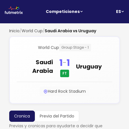
ES
Competiciones
Inicio
/
World Cup
/
Saudi Arabia vs Uruguay
World Cup
Group Stage - 1
1
1
-
Saudi
Uruguay
Arabia
FT
Hard Rock Stadium
Cronica
Previa del Partido
Previas y cronicas para ayudarte a decidir que