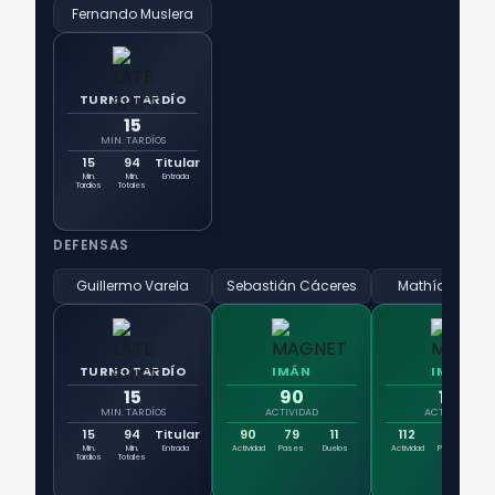
Fernando Muslera
TURNO TARDÍO
15
MIN. TARDÍOS
15
94
Titular
Min.
Min.
Entrada
Tardíos
Totales
DEFENSAS
Guillermo Varela
Sebastián Cáceres
Mathías Olive
TURNO TARDÍO
IMÁN
IMÁN
15
90
112
MIN. TARDÍOS
ACTIVIDAD
ACTIVIDAD
15
94
Titular
90
79
11
112
101
1
Min.
Min.
Entrada
Actividad
Pases
Duelos
Actividad
Pases
Due
Tardíos
Totales