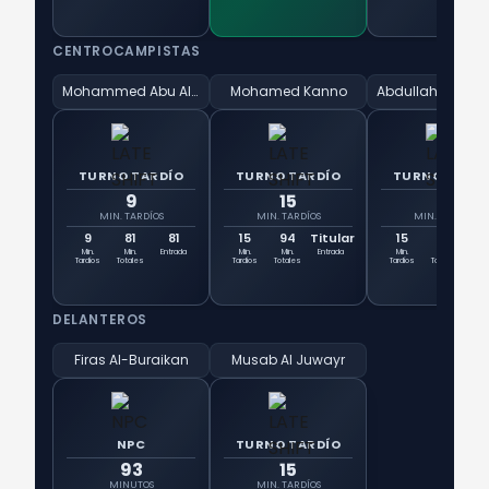
CENTROCAMPISTAS
Mohammed Abu Al-Shamat
Mohamed Kanno
TURNO TARDÍO
TURNO TARDÍO
TURNO TARD
9
15
15
MIN. TARDÍOS
MIN. TARDÍOS
MIN. TARDÍOS
9
81
81
15
94
Titular
15
94
Tit
Min.
Min.
Entrada
Min.
Min.
Entrada
Min.
Min.
Ent
Tardíos
Totales
Tardíos
Totales
Tardíos
Totales
DELANTEROS
Firas Al-Buraikan
Musab Al Juwayr
NPC
TURNO TARDÍO
93
15
MINUTOS
MIN. TARDÍOS