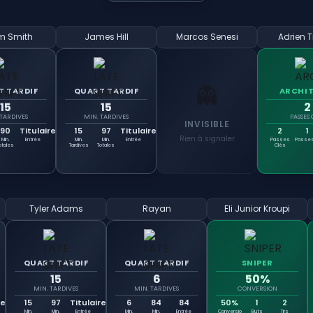
m Smith
James Hill
Marcos Senesi
Adrien T
👻
T TARDIF
QUART TARDIF
ARCHI
15
15
2
 TARDIVES
MIN. TARDIVES
PASSES 
INVISIBLE
90
Titulaire
15
97
Titulaire
2
1
Rien à signaler
Min.
Entrée
Min.
Min.
Entrée
Passes
Passes
otales
Tardives
Totales
Clés
Tyler Adams
Rayan
Eli Junior Kroupi
QUART TARDIF
QUART TARDIF
SNIPER
15
6
50%
MIN. TARDIVES
MIN. TARDIVES
CONVERSION
re
15
97
Titulaire
6
84
84
50%
1
2
Min.
Min.
Entrée
Min.
Min.
Entrée
Conversio
Buts
Tirs