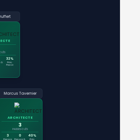
ruffert
TECTE
CLÉS
32%
 D.
Préc.
Passe
Marcus Tavernier
ARCHITECTE
3
PASSES CLÉS
3
0
40%
Passes
Passes D.
Préc.