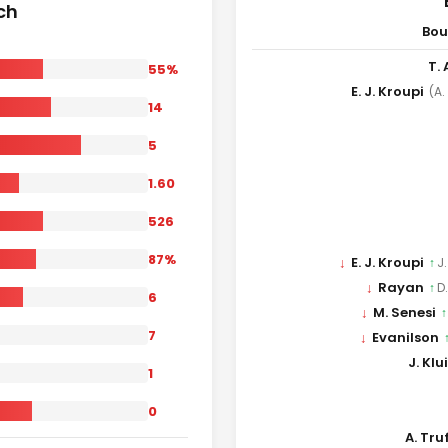
ch
Bo
T.
55%
E. J. Kroupi
(A.
14
5
1.60
526
87%
↓
E. J. Kroupi
↑
J.
↓
Rayan
↑
D
6
↓
M. Senesi
↑
7
↓
Evanilson
J. Klu
1
0
A. Tru