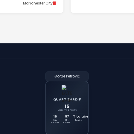
Manchester City
Đorđe Petrović
QUART TARDIF
15
MIN. TARDIVES
15
97
Titulaire
Min.
Min.
Entrée
Tardives
Totales