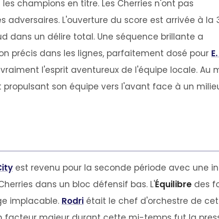
les champions en titre. Les Cherries n'ont pas
tres adversaires. L'ouverture du score est arrivée à la
ud dans un délire total. Une séquence brillante a
lon précis dans les lignes, parfaitement dosé pour
E.
t vraiment l'esprit aventureux de l'équipe locale. Au m
 et propulsant son équipe vers l'avant face à un mili
ity
est revenu pour la seconde période avec une inten
Cherries dans un bloc défensif bas. L'
Équilibre
des fo
iège implacable.
Rodri
était le chef d'orchestre de ce
Un facteur majeur durant cette mi-temps fut la pres