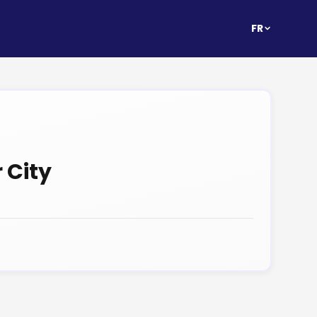
FR
 City