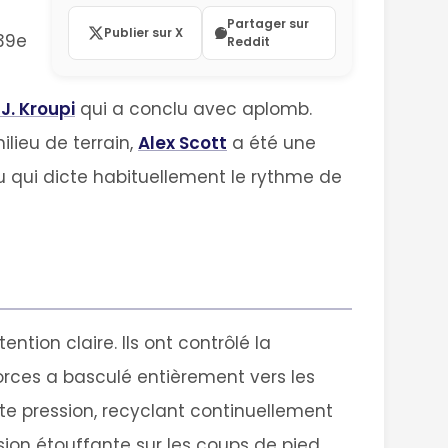
Partager sur
Publier sur X
 39e
Reddit
 J. Kroupi
qui a conclu avec aplomb.
ilieu de terrain,
Alex Scott
a été une
eu qui dicte habituellement le rythme de
tion claire. Ils ont contrôlé la
rces a basculé entièrement vers les
tte pression, recyclant continuellement
sion étouffante sur les coups de pied