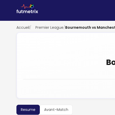
Accueil
/
Premier League
/
Bournemouth vs Manchest
B
Resume
Avant-Match