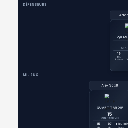
DÉFENSEURS
Ada
QUAR
MIN.
15
Min.
Tardives
T
MILIEUX
Alex Scott
QUART TARDIF
15
MIN. TARDIVES
15
97
Titulai
Min.
Min.
Entrée