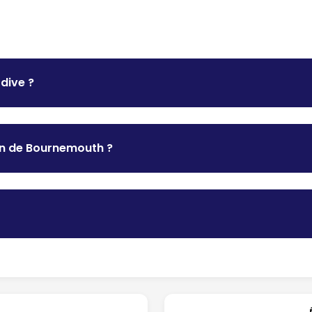
rdive ?
son de Bournemouth ?