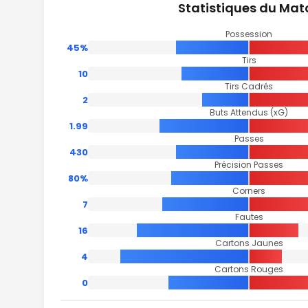
Statistiques du Mat
Possession
45%
Tirs
10
Tirs Cadrés
2
Buts Attendus (xG)
1.99
Passes
430
Précision Passes
80%
Corners
7
Fautes
16
Cartons Jaunes
4
Cartons Rouges
0