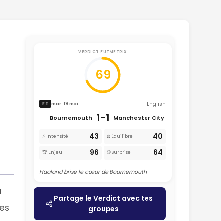
VERDICT FUTMETRIX
69
English
mar. 19 mai
FT
1-1
Bournemouth
Manchester City
43
40
⚡ Intensité
⚖️ Équilibre
96
64
🏆 Enjeu
🎲 Surprise
Haaland brise le cœur de Bournemouth.
à
Partage le Verdict avec tes
tes
groupes