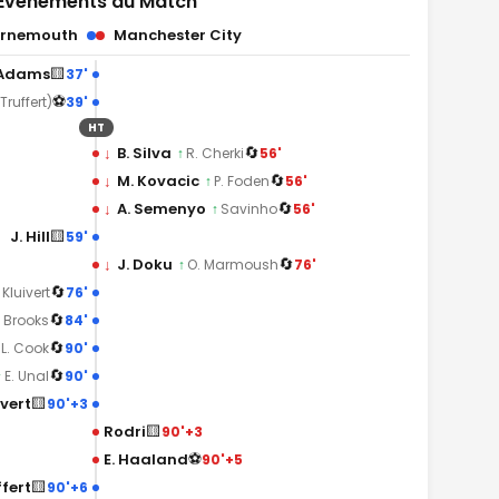
Événements du Match
urnemouth
Manchester City
🟨
 Adams
37'
⚽
39'
 Truffert)
HT
🔄
↓
B. Silva
56'
↑
R. Cherki
🔄
↓
M. Kovacic
56'
↑
P. Foden
🔄
↓
A. Semenyo
56'
↑
Savinho
🟨
J. Hill
59'
🔄
↓
J. Doku
76'
↑
O. Marmoush
🔄
76'
 Kluivert
🔄
84'
. Brooks
🔄
90'
L. Cook
🔄
90'
↑
E. Unal
🟨
ivert
90'+3
🟨
Rodri
90'+3
⚽
E. Haaland
90'+5
🟨
ffert
90'+6