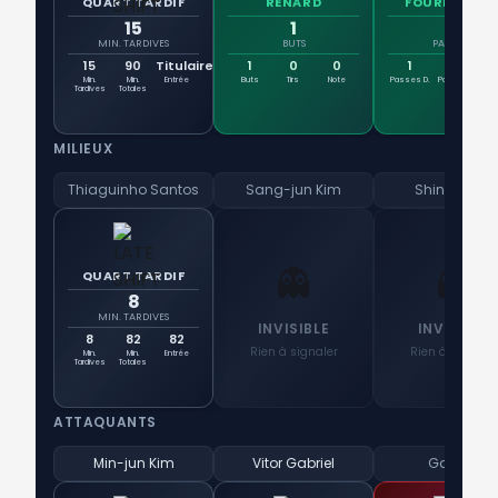
QUART TARDIF
RENARD
FOURNISSEU
15
1
1
MIN. TARDIVES
BUTS
PASSES D.
15
90
Titulaire
1
0
0
1
0
Min.
Min.
Entrée
Buts
Tirs
Note
Passes D.
Passes
No
Tardives
Totales
Clés
MILIEUX
Thiaguinho Santos
Sang-jun Kim
Shin Seong
👻
👻
QUART TARDIF
8
MIN. TARDIVES
INVISIBLE
INVISIBLE
8
82
82
Rien à signaler
Rien à signaler
Min.
Min.
Entrée
Tardives
Totales
ATTAQUANTS
Min-jun Kim
Vitor Gabriel
Galego