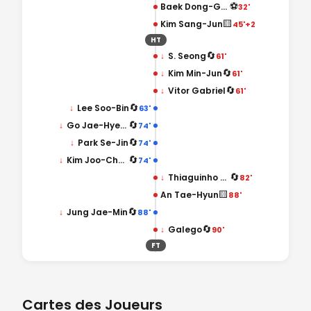
⚽
Baek Dong-Gyu
32'
🟨
Kim Sang-Jun
45'+2
HT
🔄
↓
S. Seong
61'
🔄
↓
Kim Min-Jun
61'
🔄
↓
Vitor Gabriel
61'
🔄
↓
Lee Soo-Bin
63'
🔄
↓
Go Jae-Hyeon
74'
🔄
↓
Park Se-Jin
74'
🔄
↓
Kim Joo-Chan
74'
🔄
↓
Thiaguinho Santos
82'
🟨
An Tae-Hyun
88'
🔄
↓
Jung Jae-Min
88'
🔄
↓
Galego
90'
FT
Cartes des Joueurs