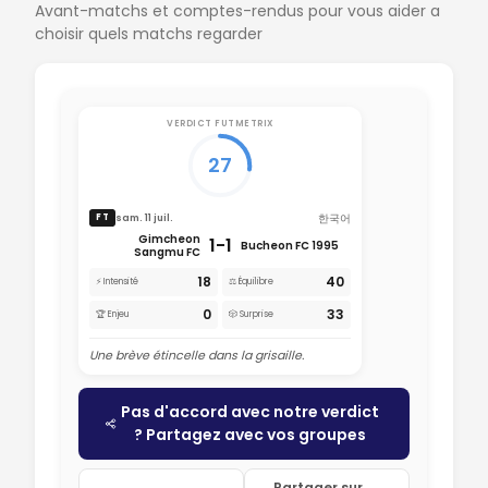
Avant-matchs et comptes-rendus pour vous aider a
choisir quels matchs regarder
VERDICT FUTMETRIX
27
한국어
sam. 11 juil.
FT
Gimcheon
1-1
Bucheon FC 1995
Sangmu FC
18
40
⚡ Intensité
⚖️ Équilibre
0
33
🏆 Enjeu
🎲 Surprise
Une brève étincelle dans la grisaille.
Pas d'accord avec notre verdict
? Partagez avec vos groupes
Partager sur