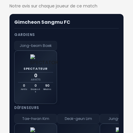
Notre avis sur chaque joueur de ce match
Gimcheon Sangmu FC
GARDIENS
Jong-beom Baek
SPECTATEUR
0
ARRÊTS
0
0
90
Arrêts
Encaissé
Minutes
s
DÉFENSEURS
Tae-hwan Kim
Deok-geun Lim
Jung-taek Le