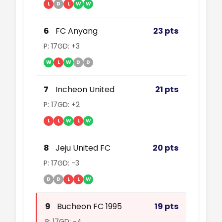
L
D
L
W
W
6
FC Anyang
23 pts
P: 17
GD: +3
W
L
W
D
D
7
Incheon United
21 pts
P: 17
GD: +2
L
L
W
L
W
8
Jeju United FC
20 pts
P: 17
GD: -3
D
D
L
L
W
9
Bucheon FC 1995
19 pts
P: 17
GD: -4