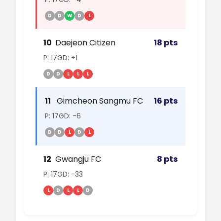
D
D
W
D
L
10
Daejeon Citizen
18 pts
P: 17
GD: +1
D
D
L
L
L
11
Gimcheon Sangmu FC
16 pts
P: 17
GD: -6
D
D
L
D
L
12
Gwangju FC
8 pts
P: 17
GD: -33
L
D
L
L
D