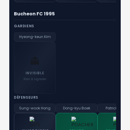
Bucheon FC 1995
GARDIENS
Hyeong-keun Kim
👻
INVISIBLE
Rien à signaler
DÉFENSEURS
Sung-wook Hong
Dong-kyu Baek
Patrick Willia