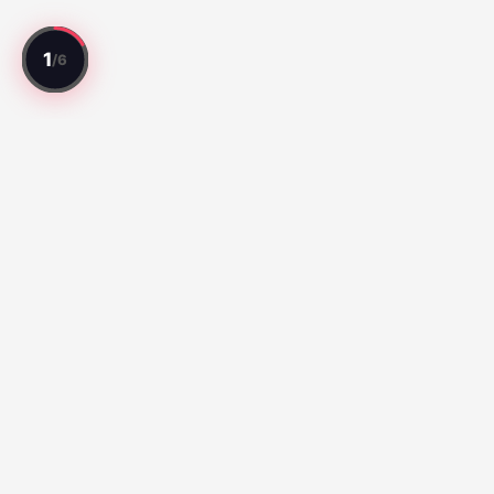
Chaque match note. Chaque joueur evalue.
Meilleurs Matchs
Série A:
Botafogo vs Fluminense (67)
Santos vs Atletico
Paranaense (65)
Liga MX:
Cruz Azul 2-3 Atlante FC (100)
Club Queretaro