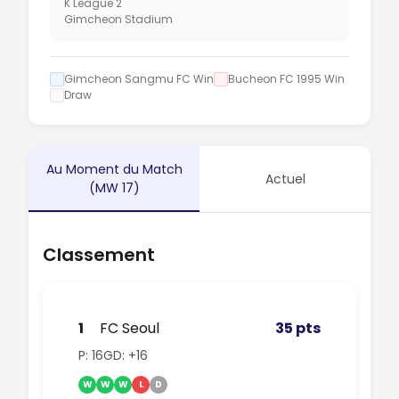
K League 2
Gimcheon Stadium
Gimcheon Sangmu FC Win
Bucheon FC 1995 Win
Draw
Au Moment du Match
Actuel
(MW 17)
Classement
1
FC Seoul
35 pts
P: 16
GD: +16
W
W
W
L
D