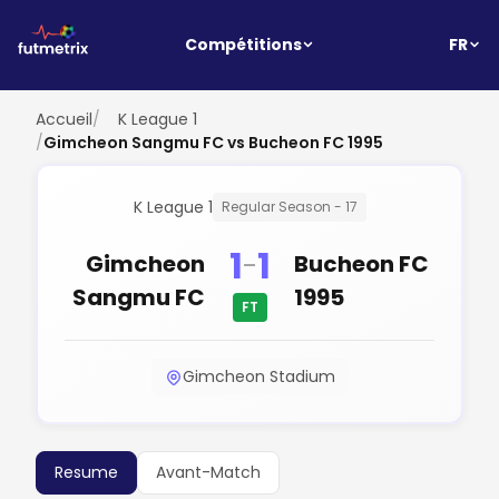
FR
Compétitions
Accueil
/
K League 1
/
Gimcheon Sangmu FC vs Bucheon FC 1995
K League 1
Regular Season - 17
1
1
-
Gimcheon
Bucheon FC
Sangmu FC
1995
FT
Gimcheon Stadium
Resume
Avant-Match