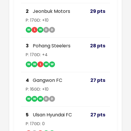
2
Jeonbuk Motors
29 pts
P: 17
GD: +10
W
L
W
D
D
3
Pohang Steelers
28 pts
P: 17
GD: +4
W
W
L
W
W
4
Gangwon FC
27 pts
P: 16
GD: +10
W
W
W
D
D
5
Ulsan Hyundai FC
27 pts
P: 17
GD: 0