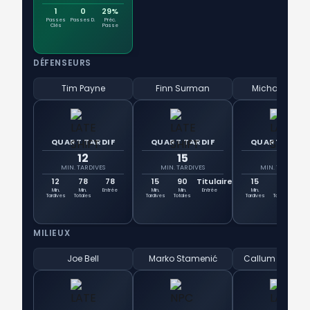
1
0
29%
Passes
Passes D.
Préc.
Clés
Passe
DÉFENSEURS
Tim Payne
Finn Surman
Michael Boxal
QUART TARDIF
QUART TARDIF
QUART TARDI
12
15
15
MIN. TARDIVES
MIN. TARDIVES
MIN. TARDIVES
12
78
78
15
90
Titulaire
15
90
Tit
Min.
Min.
Entrée
Min.
Min.
Entrée
Min.
Min.
Ent
Tardives
Totales
Tardives
Totales
Tardives
Totales
MILIEUX
Joe Bell
Marko Stamenić
Callum McCow