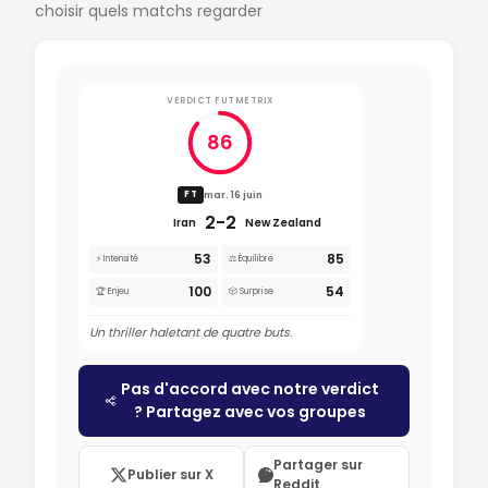
choisir quels matchs regarder
VERDICT FUTMETRIX
86
mar. 16 juin
FT
2-2
Iran
New Zealand
53
85
⚡ Intensité
⚖️ Équilibre
100
54
🏆 Enjeu
🎲 Surprise
Un thriller haletant de quatre buts.
Pas d'accord avec notre verdict
? Partagez avec vos groupes
Partager sur
Publier sur X
Reddit