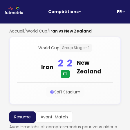
FR
Compétitions
Accueil
/
World Cup
/
Iran vs New Zealand
World Cup
Group Stage - 1
2
2
-
New
Iran
Zealand
FT
SoFi Stadium
Resume
Avant-Match
Avant-matchs et comptes-rendus pour vous aider a