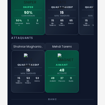
SNIPER
QUART TARDIF
QUART TARDI
50%
15
15
CONVERSION
MIN. TARDIVES
MIN. TARDIVES
50%
1
2
15
65
65
15
90
Tit
Conversio
Buts
Tirs
Min.
Min.
Entrée
Min.
Min.
Ent
n
Tardives
Totales
Tardives
Totales
ATTAQUANTS
Shahriar Moghanlou
Mehdi Taremi
QUART TARDIF
AIMANT
15
48
MIN. TARDIVES
ACTIVITÉ
15
53
53
48
37
11
Min.
Min.
Entrée
Activité
Passes
Duels
Tardives
Totales
BANC