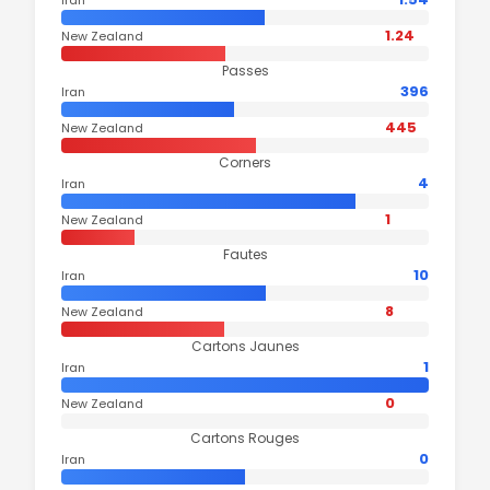
1.24
New Zealand
Passes
396
Iran
445
New Zealand
Corners
4
Iran
1
New Zealand
Fautes
10
Iran
8
New Zealand
Cartons Jaunes
1
Iran
0
New Zealand
Cartons Rouges
0
Iran