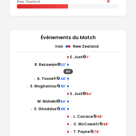
0
New Zealand
Événements du Match
Iran
New Zealand
⚽
E. Just
7'
⚽
R. Rezaeian
32'
HT
🔄
↓
A. Yousefi
46'
🔄
↓
S. Moghanlou
53'
⚽
E. Just
54'
⚽
M. Mohebi
64'
🔄
↓
S. Ghoddos
65'
🔄
↓
L. Cacace
68'
🔄
↓
C. McCowatt
68'
🔄
↓
T. Payne
78'