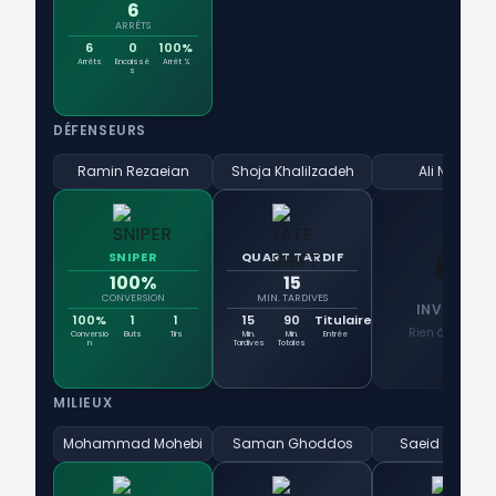
6
ARRÊTS
6
0
100%
Arrêts
Encaissé
Arrêt %
s
DÉFENSEURS
Ramin Rezaeian
Shoja Khalilzadeh
Ali Nemati
👻
SNIPER
QUART TARDIF
100%
15
CONVERSION
MIN. TARDIVES
INVISIBLE
100%
1
1
15
90
Titulaire
Rien à signaler
Conversio
Buts
Tirs
Min.
Min.
Entrée
n
Tardives
Totales
MILIEUX
Mohammad Mohebi
Saman Ghoddos
Saeid Ezatola