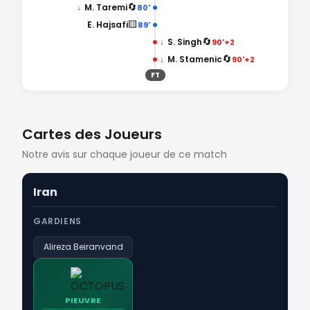
🔄
↓
M. Taremi
80'
🟨
E. Hajsafi
89'
🔄
↓
S. Singh
90'+2
🔄
↓
M. Stamenic
90'+2
FT
Cartes des Joueurs
Notre avis sur chaque joueur de ce match
Iran
GARDIENS
Alireza Beiranvand
PIEUVRE