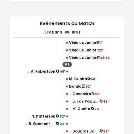
Événements du Match
Scotland
Brazil
⚽
Vinicius Junior
7'
•
Vinicius Junior
22'
⚽
Vinicius Junior
45'+3
HT
🔄
↓
A. Robertson
46'
⚽
M. Cunha
60'
🟨
Danilo
62'
🔄
↓
Casemiro
65'
🔄
↓
Lucas Paqueta
66'
🔄
↓
M. Cunha
76'
🔄
↓
N. Patterson
82'
🔄
↓
B. Gannon-Doak
82'
🔄
↓
Douglas Santos
82'