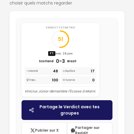
choisir quels matchs regarder
VERDICT FUTMETRIX
51
mer. 24 juin
FT
0-3
Scotland
Brazil
48
17
⚡ Intensité
⚖️ Équilibre
100
0
🏆 Enjeu
🎲 Surprise
Vinícius Júnior démantèle l'Écosse à Miami.
Partage le Verdict avec tes
groupes
Partager sur
Publier sur X
Reddit