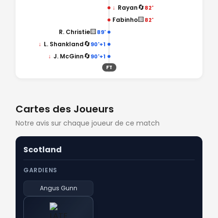
🔄
↓
Rayan
82'
🟨
Fabinho
82'
🟨
R. Christie
89'
🔄
↓
L. Shankland
90'+1
🔄
↓
J. McGinn
90'+1
FT
Cartes des Joueurs
Notre avis sur chaque joueur de ce match
Scotland
GARDIENS
Angus Gunn