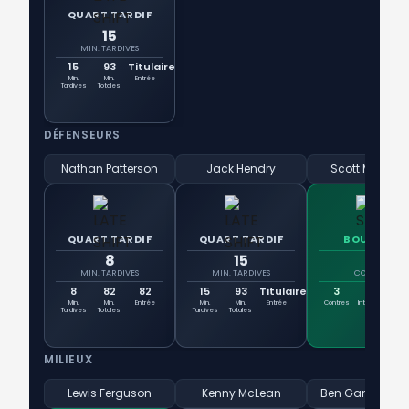
QUART TARDIF
15
MIN. TARDIVES
15
93
Titulaire
Min.
Min.
Entrée
Tardives
Totales
DÉFENSEURS
Nathan Patterson
Jack Hendry
Scott McKenn
QUART TARDIF
QUART TARDIF
BOUCLIER
8
15
3
MIN. TARDIVES
MIN. TARDIVES
CONTRES
8
82
82
15
93
Titulaire
3
0
Min.
Min.
Entrée
Min.
Min.
Entrée
Contres
Intercepti
Tac
Tardives
Totales
Tardives
Totales
ons
MILIEUX
Lewis Ferguson
Kenny McLean
Ben Gannon-D