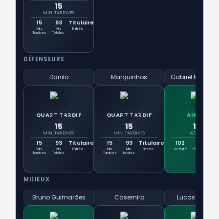
15
MIN. TARDIVES
15
93
Titulaire
Min.
Min.
Entrée
Tardives
Totales
DÉFENSEURS
Danilo
Marquinhos
Gabriel Magalh
QUART TARDIF
QUART TARDIF
AIMANT
15
15
102
MIN. TARDIVES
MIN. TARDIVES
ACTIVITÉ
15
93
Titulaire
15
93
Titulaire
102
95
Min.
Min.
Entrée
Min.
Min.
Entrée
Activité
Passes
Du
Tardives
Totales
Tardives
Totales
MILIEUX
Bruno Guimarães
Casemiro
Lucas Paquet