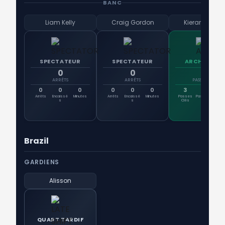
BANC
Liam Kelly
Craig Gordon
Kieran Tierne
SPECTATEUR
SPECTATEUR
ARCHITECT
0
0
3
ARRÊTS
ARRÊTS
PASSES CLÉS
0
0
0
0
0
0
3
0
2
Arrêts
Encaissé
Minutes
Arrêts
Encaissé
Minutes
Passes
Passes D.
Pr
s
s
Clés
Pa
Brazil
GARDIENS
Alisson
QUART TARDIF