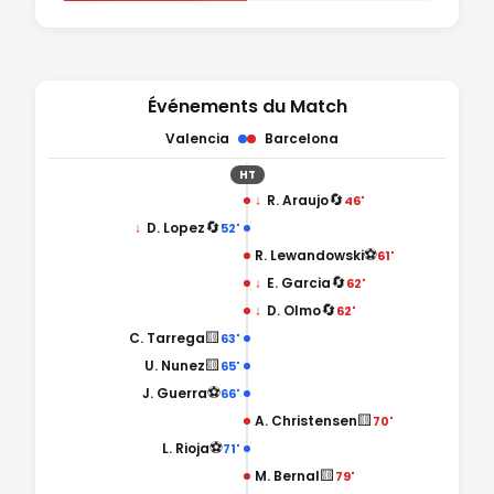
Événements du Match
Valencia
Barcelona
HT
🔄
↓
R. Araujo
46'
🔄
↓
D. Lopez
52'
⚽
R. Lewandowski
61'
🔄
↓
E. Garcia
62'
🔄
↓
D. Olmo
62'
🟨
C. Tarrega
63'
🟨
U. Nunez
65'
⚽
J. Guerra
66'
🟨
A. Christensen
70'
⚽
L. Rioja
71'
🟨
M. Bernal
79'