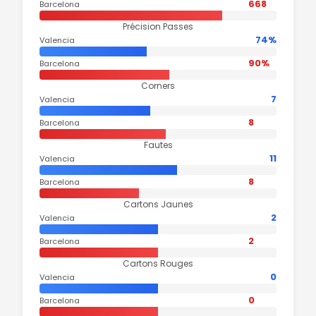
668
Barcelona
Précision Passes
74%
Valencia
90%
Barcelona
Corners
7
Valencia
8
Barcelona
Fautes
11
Valencia
8
Barcelona
Cartons Jaunes
2
Valencia
2
Barcelona
Cartons Rouges
0
Valencia
0
Barcelona