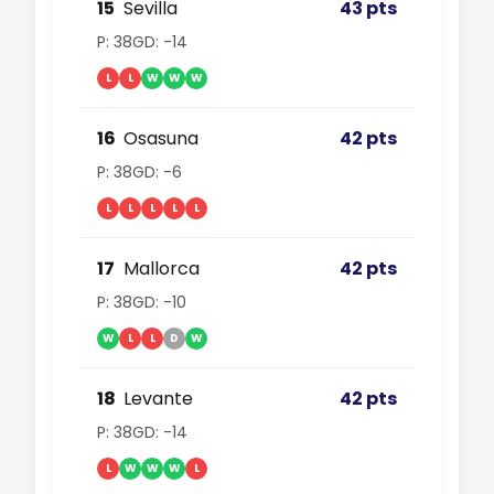
15
Sevilla
43 pts
P: 38
GD: -14
L
L
W
W
W
16
Osasuna
42 pts
P: 38
GD: -6
L
L
L
L
L
17
Mallorca
42 pts
P: 38
GD: -10
W
L
L
D
W
18
Levante
42 pts
P: 38
GD: -14
L
W
W
W
L