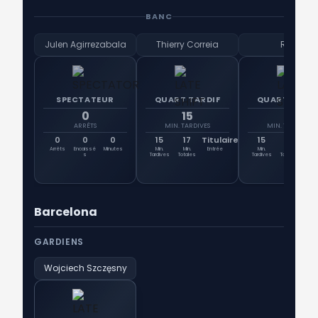
BANC
Julen Agirrezabala
Thierry Correia
Rubi
SPECTATEUR
QUART TARDIF
QUART TARDI
0
15
15
ARRÊTS
MIN. TARDIVES
MIN. TARDIVES
0
0
0
15
17
Titulaire
15
0
Tit
Arrêts
Encaissé
Minutes
Min.
Min.
Entrée
Min.
Min.
Ent
s
Tardives
Totales
Tardives
Totales
Barcelona
GARDIENS
Wojciech Szczęsny