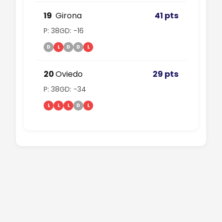
19
Girona
41 pts
P: 38
GD: -16
D
L
D
D
L
20
Oviedo
29 pts
P: 38
GD: -34
L
L
L
D
L