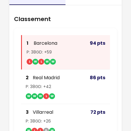
Classement
1
Barcelona
94 pts
P: 38
GD: +59
L
W
L
W
W
2
Real Madrid
86 pts
P: 38
GD: +42
W
W
W
L
W
3
Villarreal
72 pts
P: 38
GD: +26
W
L
L
D
W