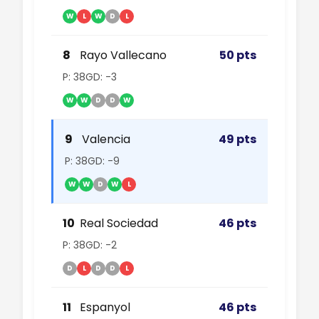
W
L
W
D
L
8
Rayo Vallecano
50 pts
P: 38
GD: -3
W
W
D
D
W
9
Valencia
49 pts
P: 38
GD: -9
W
W
D
W
L
10
Real Sociedad
46 pts
P: 38
GD: -2
D
L
D
D
L
11
Espanyol
46 pts