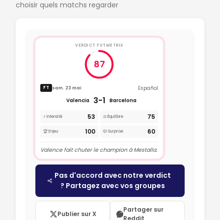
choisir quels matchs regarder
VERDICT FUTMETRIX
87
Español
sam. 23 mai
FT
3-1
Valencia
Barcelona
53
75
⚡ Intensité
⚖️ Équilibre
100
60
🏆 Enjeu
🎲 Surprise
Valence fait chuter le champion à Mestalla.
Pas d'accord avec notre verdict
? Partagez avec vos groupes
Partager sur
Publier sur X
Reddit