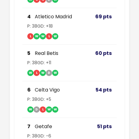
4
Atletico Madrid
69 pts
P: 38
GD: +18
L
W
W
L
W
5
Real Betis
60 pts
P: 38
GD: +11
W
L
W
D
W
6
Celta Vigo
54 pts
P: 38
GD: +5
W
D
L
W
W
7
Getafe
51 pts
P: 38
GD: -6