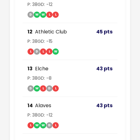
P: 38
GD: -12
D
W
W
L
L
12
Athletic Club
45 pts
P: 38
GD: -15
L
D
L
L
W
13
Elche
43 pts
P: 38
GD: -8
D
W
L
D
L
14
Alaves
43 pts
P: 38
GD: -12
L
W
W
D
L