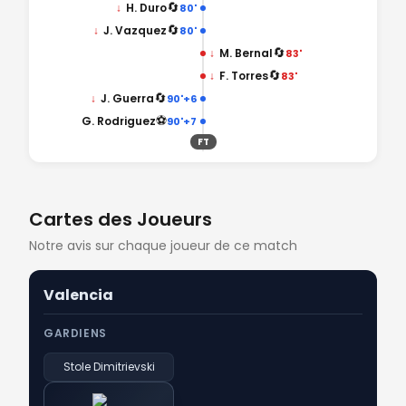
🔄
↓
H. Duro
80'
🔄
↓
J. Vazquez
80'
🔄
↓
M. Bernal
83'
🔄
↓
F. Torres
83'
🔄
↓
J. Guerra
90'+6
⚽
G. Rodriguez
90'+7
FT
Cartes des Joueurs
Notre avis sur chaque joueur de ce match
Valencia
GARDIENS
Stole Dimitrievski