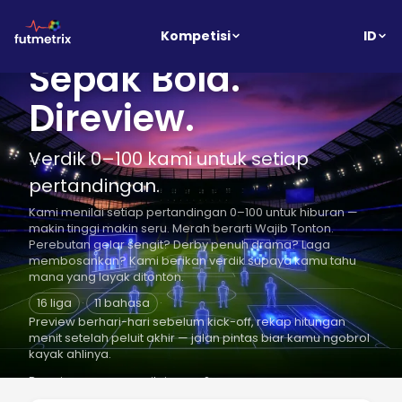
ID
Kompetisi
Sepak Bola.
Direview.
Verdik 0–100 kami untuk setiap
pertandingan.
Kami menilai setiap pertandingan 0–100 untuk hiburan —
makin tinggi makin seru. Merah berarti Wajib Tonton.
Perebutan gelar sengit? Derby penuh drama? Laga
membosankan? Kami berikan verdik supaya kamu tahu
mana yang layak ditonton.
16 liga
·
11 bahasa
·
Preview berhari-hari sebelum kick-off, rekap hitungan
menit setelah peluit akhir — jalan pintas biar kamu ngobrol
kayak ahlinya.
Bagaimana cara penilaiannya?