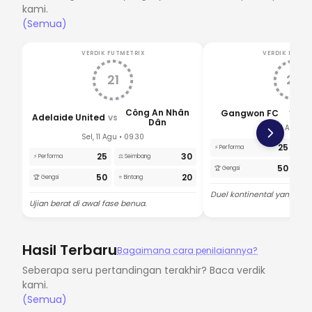
kami.
(Semua)
VERDIK FUTMETRIX
VERDIK FUTME
21
20
Công An Nhân
Gangwon FC
G
VS
Adelaide United
VS
Dân
Sel, 11 Agu • 1
Sel, 11 Agu • 09.30
25
⚡ Performa
⚖️ S
25
30
⚡ Performa
⚖️ Seimbang
50
🏆 Gengsi
⭐ Bi
50
20
🏆 Gengsi
⭐ Bintang
Duel kontinental yang kura
Ujian berat di awal fase benua.
Hasil Terbaru
Bagaimana cara penilaiannya?
Seberapa seru pertandingan terakhir? Baca verdik
kami.
(Semua)