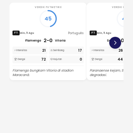
VERDIK FUTMETRIX
VERDIK FUTME
45
42
Português
Min, 9 Agu
Min, 9 Agu
FT
FT
2-0
0-2
Flamengo
Vitoria
Santos
21
17
26
⚡ Intensitas
⚖️ Seimbang
⚡ Intensitas
⚖️ S
72
0
44
🏆 Gengsi
🎲 Kejutan
🏆 Gengsi
🎲 K
Flamengo bungkam Vitoria di stadion
Paranaense kejam, Santos
Maracanã.
degradasi.