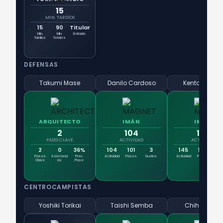
15
MIN. TARDÍOS
15
90
Titular
Min.
Min.
Entrada
Tardíos
Totales
DEFENSAS
Takumi Mase
Danilo Cardoso
Kenta Itakur
ARQUITECTO
IMÁN
IMÁN
2
104
145
PASES CLAVE
ACTIVIDAD
ACTIVIDAD
2
0
36%
104
101
3
145
140
Pases
Asistenci
Prec.
Actividad
Pases
Duelos
Actividad
Pases
Due
Clave
as
Pase
CENTROCAMPISTAS
Yoshiki Torikai
Taishi Semba
Chihiro Kato