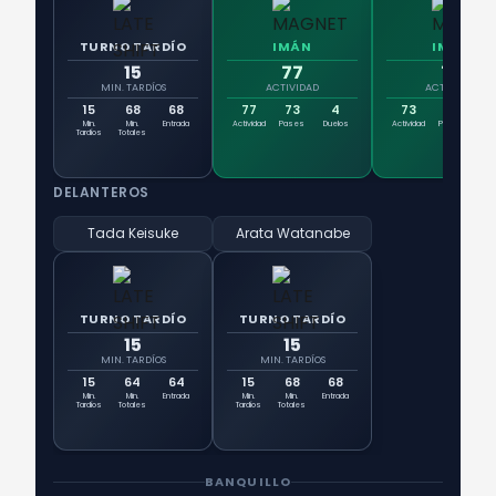
TURNO TARDÍO
IMÁN
IMÁN
15
77
73
MIN. TARDÍOS
ACTIVIDAD
ACTIVIDAD
15
68
68
77
73
4
73
68
Min.
Min.
Entrada
Actividad
Pases
Duelos
Actividad
Pases
Due
Tardíos
Totales
DELANTEROS
Tada Keisuke
Arata Watanabe
TURNO TARDÍO
TURNO TARDÍO
15
15
MIN. TARDÍOS
MIN. TARDÍOS
15
64
64
15
68
68
Min.
Min.
Entrada
Min.
Min.
Entrada
Tardíos
Totales
Tardíos
Totales
BANQUILLO