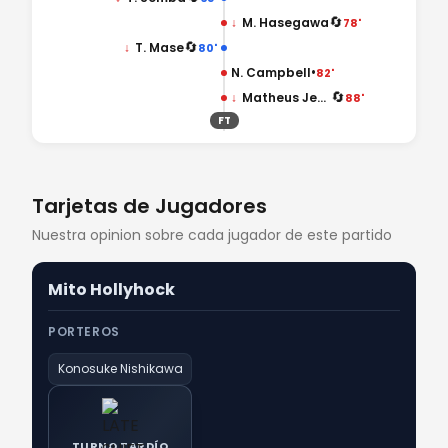
🔄
↓
M. Hasegawa
78'
🔄
↓
T. Mase
80'
•
N. Campbell
82'
🔄
↓
Matheus Jesus
88'
FT
Tarjetas de Jugadores
Nuestra opinion sobre cada jugador de este partido
Mito Hollyhock
PORTEROS
Konosuke Nishikawa
TURNO TARDÍO