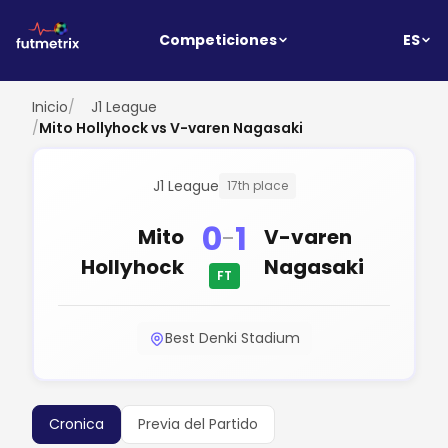
ES
Competiciones
Inicio
/
J1 League
/
Mito Hollyhock vs V-varen Nagasaki
J1 League
17th place
0
1
-
Mito
V-varen
Hollyhock
Nagasaki
FT
Best Denki Stadium
Cronica
Previa del Partido