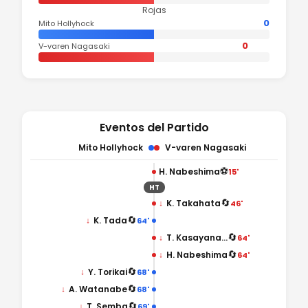
Rojas
0
Mito Hollyhock
0
V-varen Nagasaki
Eventos del Partido
Mito Hollyhock
V-varen Nagasaki
⚽
H. Nabeshima
15'
HT
🔄
↓
K. Takahata
46'
🔄
↓
K. Tada
64'
🔄
↓
T. Kasayanagi
64'
🔄
↓
H. Nabeshima
64'
🔄
↓
Y. Torikai
68'
🔄
↓
A. Watanabe
68'
🔄
↓
T. Semba
69'