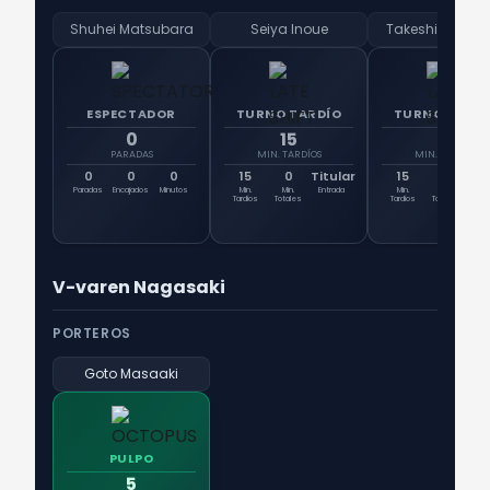
Shuhei Matsubara
Seiya Inoue
Takeshi Ushiz
ESPECTADOR
TURNO TARDÍO
TURNO TARD
0
15
15
PARADAS
MIN. TARDÍOS
MIN. TARDÍOS
0
0
0
15
0
Titular
15
0
Tit
Paradas
Encajados
Minutos
Min.
Min.
Entrada
Min.
Min.
Ent
Tardíos
Totales
Tardíos
Totales
V-varen Nagasaki
PORTEROS
Goto Masaaki
PULPO
5