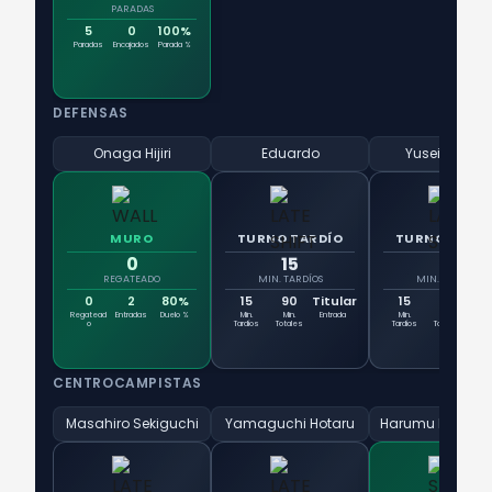
PARADAS
5
0
100%
Paradas
Encajados
Parada %
DEFENSAS
Onaga Hijiri
Eduardo
Yusei Egawa
MURO
TURNO TARDÍO
TURNO TARD
0
15
15
REGATEADO
MIN. TARDÍOS
MIN. TARDÍOS
0
2
80%
15
90
Titular
15
90
Tit
Regatead
Entradas
Duelo %
Min.
Min.
Entrada
Min.
Min.
Ent
o
Tardíos
Totales
Tardíos
Totales
CENTROCAMPISTAS
Masahiro Sekiguchi
Yamaguchi Hotaru
Harumu Nabesh