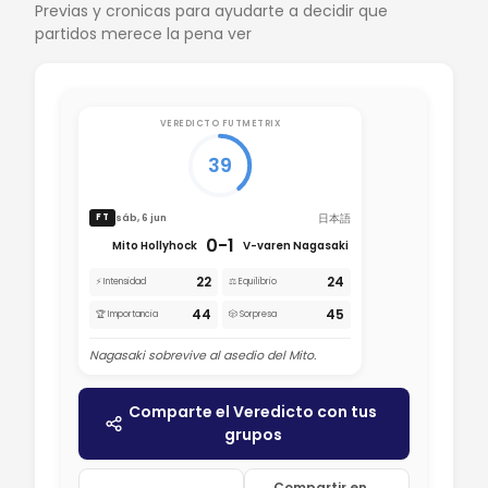
Previas y cronicas para ayudarte a decidir que
partidos merece la pena ver
VEREDICTO FUTMETRIX
39
日本語
sáb, 6 jun
FT
0-1
Mito Hollyhock
V-varen Nagasaki
22
24
⚡ Intensidad
⚖️ Equilibrio
44
45
🏆 Importancia
🎲 Sorpresa
Nagasaki sobrevive al asedio del Mito.
Comparte el Veredicto con tus
grupos
Compartir en