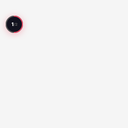
Cada partido revisado. Cada jugador valorado.
Mejores Partidos
Série A:
Botafogo vs Fluminense (67)
Santos vs Atletico