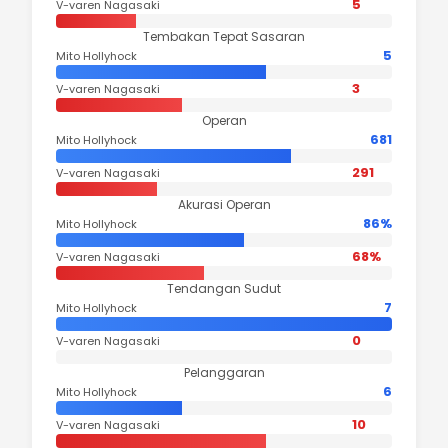
5
V-varen Nagasaki
Tembakan Tepat Sasaran
5
Mito Hollyhock
3
V-varen Nagasaki
Operan
681
Mito Hollyhock
291
V-varen Nagasaki
Akurasi Operan
86%
Mito Hollyhock
68%
V-varen Nagasaki
Tendangan Sudut
7
Mito Hollyhock
0
V-varen Nagasaki
Pelanggaran
6
Mito Hollyhock
10
V-varen Nagasaki