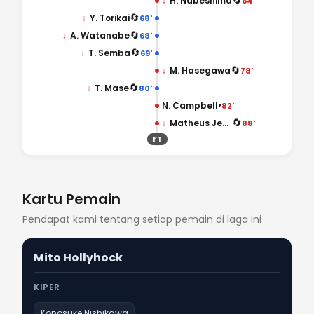
🔄
↓
H. Nabeshima
64'
🔄
↓
Y. Torikai
68'
🔄
↓
A. Watanabe
68'
🔄
↓
T. Semba
69'
🔄
↓
M. Hasegawa
78'
🔄
↓
T. Mase
80'
•
N. Campbell
82'
🔄
↓
Matheus Jesus
88'
FT
Kartu Pemain
Pendapat kami tentang setiap pemain di laga ini
Mito Hollyhock
KIPER
Konosuke Nishikawa