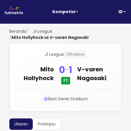
ID
Kompetisi
Beranda
/
J1 League
/
Mito Hollyhock vs V-varen Nagasaki
J1 League
17th place
0
1
-
Mito
V-varen
Hollyhock
Nagasaki
FT
Best Denki Stadium
Ulasan
Pratinjau