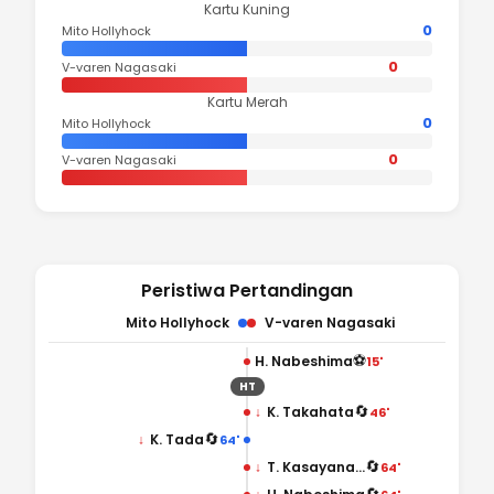
Kartu Kuning
0
Mito Hollyhock
0
V-varen Nagasaki
Kartu Merah
0
Mito Hollyhock
0
V-varen Nagasaki
Peristiwa Pertandingan
Mito Hollyhock
V-varen Nagasaki
⚽
H. Nabeshima
15'
HT
🔄
↓
K. Takahata
46'
🔄
↓
K. Tada
64'
🔄
↓
T. Kasayanagi
64'