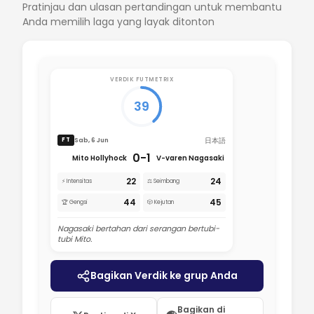
Pratinjau dan ulasan pertandingan untuk membantu
Anda memilih laga yang layak ditonton
VERDIK FUTMETRIX
39
日本語
Sab, 6 Jun
FT
0-1
Mito Hollyhock
V-varen Nagasaki
22
24
⚡ Intensitas
⚖️ Seimbang
44
45
🏆 Gengsi
🎲 Kejutan
Nagasaki bertahan dari serangan bertubi-
tubi Mito.
Bagikan Verdik ke grup Anda
Bagikan di