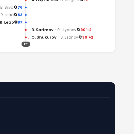
🔄
76'
B. Silva
🔄
83'
R. Leao
⚽
R. Leao
87'
🔄
↓
B. Karimov
90'+2
↑
R. Jiyanov
🔄
↓
O. Shukurov
90'+2
↑
S. Esanov
FT