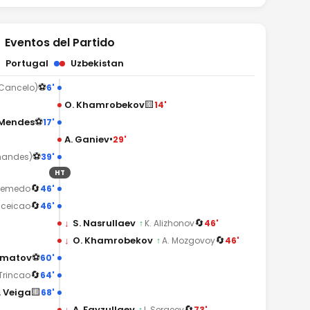
Eventos del Partido
Portugal
Uzbekistan
⚽
6'
 Cancelo)
🟨
O. Khamrobekov
14'
⚽
 Mendes
17'
•
A. Ganiev
29'
⚽
39'
rnandes)
HT
🔄
46'
Semedo
🔄
46'
nceicao
🔄
↓
S. Nasrullaev
46'
↑
K. Alizhonov
🔄
↓
O. Khamrobekov
46'
↑
A. Mozgovoy
⚽
ematov
60'
🔄
64'
Trincao
🟨
. Veiga
68'
🔄
↓
A. Fayzullaev
73'
↑
I. Sergeev