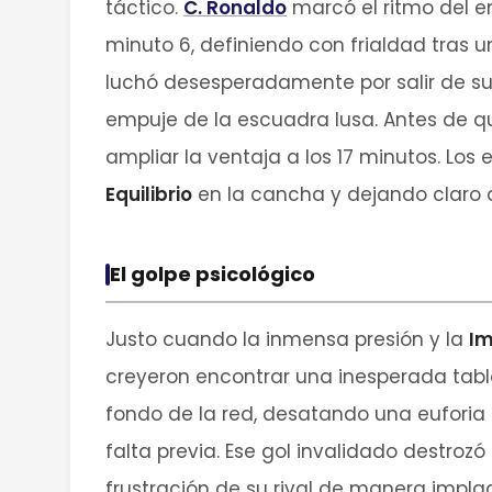
táctico.
C. Ronaldo
marcó el ritmo del e
minuto 6, definiendo con frialdad tras 
luchó desesperadamente por salir de su p
empuje de la escuadra lusa. Antes de que
ampliar la ventaja a los 17 minutos. Lo
Equilibrio
en la cancha y dejando claro d
El golpe psicológico
Justo cuando la inmensa presión y la
Im
creyeron encontrar una inesperada tabla
fondo de la red, desatando una euforia 
falta previa. Ese gol invalidado destroz
frustración de su rival de manera impl