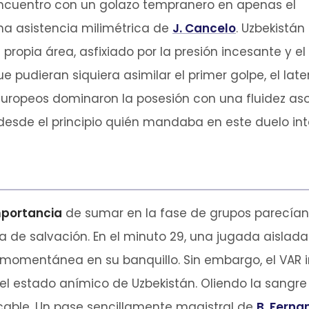
ncuentro con un golazo tempranero en apenas el
una asistencia milimétrica de
J. Cancelo
. Uzbekistán
ropia área, asfixiado por la presión incesante y el
 pudieran siquiera asimilar el primer golpe, el late
s europeos dominaron la posesión con una fluidez a
esde el principio quién mandaba en este duelo int
portancia
de sumar en la fase de grupos parecían h
 de salvación. En el minuto 29, una jugada aislada
momentánea en su banquillo. Sin embargo, el VAR i
ó el estado anímico de Uzbekistán. Oliendo la sangre
acable. Un pase sencillamente magistral de
B. Ferna