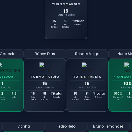
TURNO TARDÍO
15
MIN. TARDÍOS
15
91
Titular
Min.
Min.
Entrada
Tardíos
Totales
 Cancelo
Rúben Dias
Renato Veiga
Nuno M
VEEDOR
TURNO TARDÍO
TURNO TARDÍO
FRANCOT
1
15
15
10
STENCIAS
MIN. TARDÍOS
MIN. TARDÍOS
CONVER
2
7.2
15
91
Titular
15
91
Titular
100%
1
Pases
Nota
Min.
Min.
Entrada
Min.
Min.
Entrada
Conversió
Gole
Clave
Tardíos
Totales
Tardíos
Totales
n
Vitinha
Pedro Neto
Bruno Fernandes