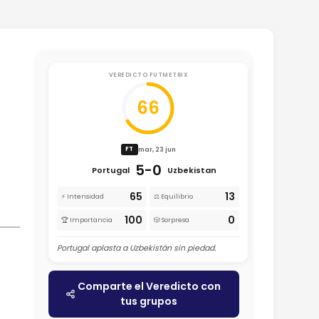
VEREDICTO FUTMETRIX
66
mar, 23 jun
FT
5-0
Portugal
Uzbekistan
65
13
⚡ Intensidad
⚖️ Equilibrio
100
0
🏆 Importancia
🎲 Sorpresa
Portugal aplasta a Uzbekistán sin piedad.
Comparte el Veredicto con
tus grupos