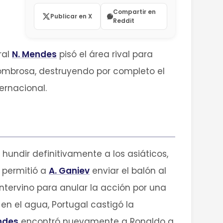
Compartir en
Publicar en X
Reddit
ral
N. Mendes
pisó el área rival para
sombrosa, destruyendo por completo el
ernacional.
undir definitivamente a los asiáticos,
 permitió a
A. Ganiev
enviar el balón al
ntervino para anular la acción por una
 en el agua, Portugal castigó la
ndes
encontró nuevamente a Ronaldo a