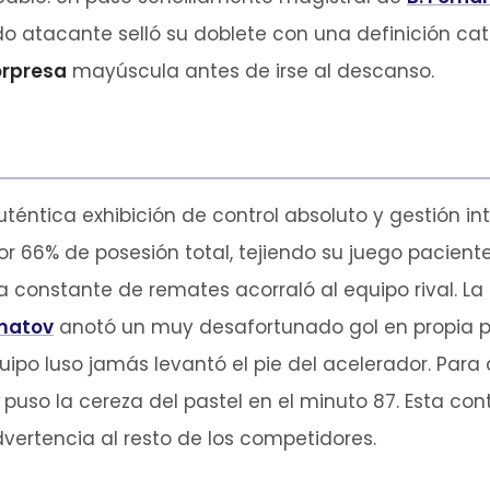
do atacante selló su doblete con una definición cat
orpresa
mayúscula antes de irse al descanso.
éntica exhibición de control absoluto y gestión int
or 66% de posesión total, tejiendo su juego pacie
 constante de remates acorraló al equipo rival. L
matov
anotó un muy desafortunado gol en propia pu
uipo luso jamás levantó el pie del acelerador. Para 
 puso la cereza del pastel en el minuto 87. Esta co
dvertencia al resto de los competidores.