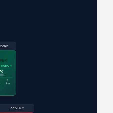
endes
IRADOR
0%
SIÓN
1
s
Tiros
João Félix