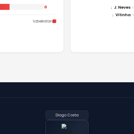
0
↓
J. Neves
↑
↓
Vitinha
↑
Uzbekistan
Diogo Costa