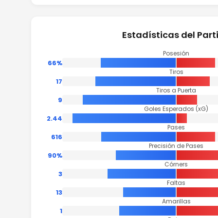
Estadísticas del Part
Posesión
66%
Tiros
17
Tiros a Puerta
9
Goles Esperados (xG)
2.44
Pases
616
Precisión de Pases
90%
Córners
3
Faltas
13
Amarillas
1