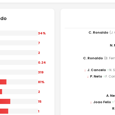
ido
C. Ronaldo
(J.
34%
7
N.
2
C. Ronaldo
(B. Fe
0.24
↓
J. Cancelo
↑
N. 
319
↓
P. Neto
↑
F. Co
81%
2
A. N
15
↓
Joao Felix
↑
R
1