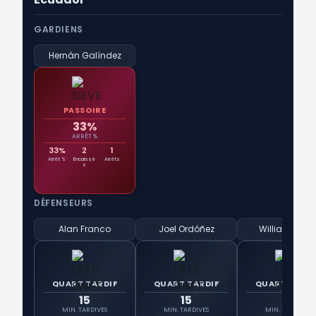
GARDIENS
Hernán Galíndez
PASSOIRE
33%
ARRÊT %
33%
2
1
Arrêt %
Encaissé
Arrêts
s
DÉFENSEURS
Alan Franco
Joel Ordóñez
Willian Pach
QUART TARDIF
QUART TARDIF
QUART TARDI
15
15
15
MIN. TARDIVES
MIN. TARDIVES
MIN. TARDIVES