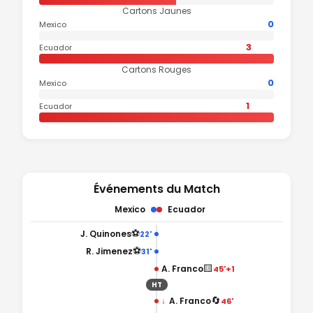
Cartons Jaunes
0
Mexico
3
Ecuador
Cartons Rouges
0
Mexico
1
Ecuador
Événements du Match
Mexico
Ecuador
⚽
J. Quinones
22'
⚽
R. Jimenez
31'
🟨
A. Franco
45'+1
HT
🔄
↓
A. Franco
46'