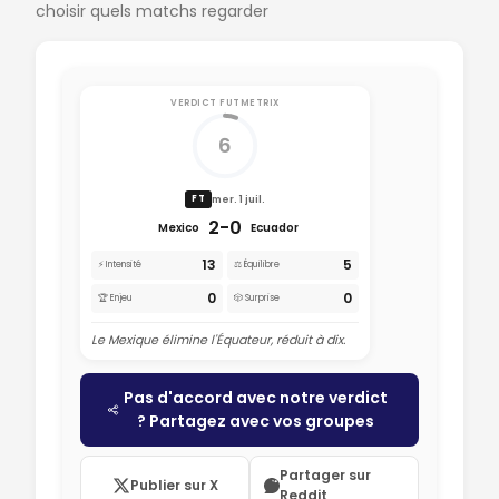
choisir quels matchs regarder
VERDICT FUTMETRIX
6
mer. 1 juil.
FT
2-0
Mexico
Ecuador
13
5
⚡ Intensité
⚖️ Équilibre
0
0
🏆 Enjeu
🎲 Surprise
Le Mexique élimine l'Équateur, réduit à dix.
Pas d'accord avec notre verdict
? Partagez avec vos groupes
Partager sur
Publier sur X
Reddit