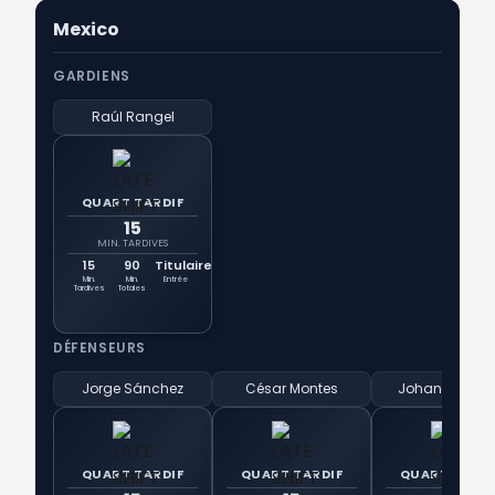
Mexico
GARDIENS
Raúl Rangel
QUART TARDIF
15
MIN. TARDIVES
15
90
Titulaire
Min.
Min.
Entrée
Tardives
Totales
DÉFENSEURS
Jorge Sánchez
César Montes
Johan Vásqu
QUART TARDIF
QUART TARDIF
QUART TARDI