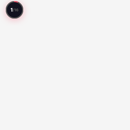
Chaque match note. Chaque joueur evalue.
Meilleurs Matchs
Série A:
Botafogo vs Fluminense (67)
Santos vs Atletico
Paranaense (65)
Liga MX:
Cruz Azul 2-3 Atlante FC (100)
Club Queretaro
3-2 Tigres UANL (100)