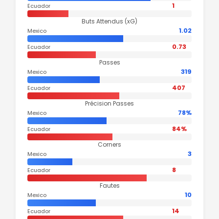
1
Ecuador
Buts Attendus (xG)
1.02
Mexico
0.73
Ecuador
Passes
319
Mexico
407
Ecuador
Précision Passes
78%
Mexico
84%
Ecuador
Corners
3
Mexico
8
Ecuador
Fautes
10
Mexico
14
Ecuador