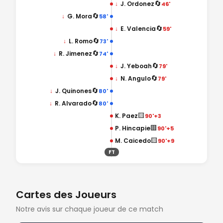
🔄
↓
J. Ordonez
46'
🔄
↓
G. Mora
58'
🔄
↓
E. Valencia
59'
🔄
↓
L. Romo
73'
🔄
↓
R. Jimenez
74'
🔄
↓
J. Yeboah
79'
🔄
↓
N. Angulo
79'
🔄
↓
J. Quinones
80'
🔄
↓
R. Alvarado
80'
🟨
K. Paez
90'+3
🟥
P. Hincapie
90'+5
🟨
M. Caicedo
90'+9
FT
Cartes des Joueurs
Notre avis sur chaque joueur de ce match