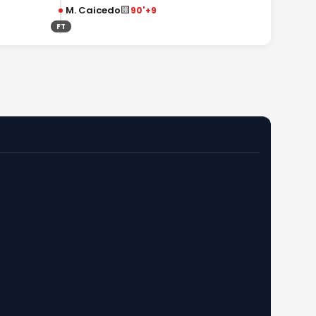
🟨
M. Caicedo
90'+9
FT