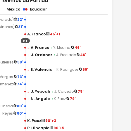
Eventos da Partida
Mexico
Ecuador
⚽
22'
lvarado)
⚽
31'
Quinones)
🟨
A. Franco
45'+1
HT
🔄
↓
A. Franco
46'
↑
Y. Medina
🔄
↓
J. Ordonez
46'
↑
A. Preciado
🔄
58'
Gutierrez
🔄
↓
E. Valencia
59'
↑
K. Rodriguez
🔄
73'
 Vargas
🔄
74'
Gimenez
🔄
↓
J. Yeboah
79'
↑
J. Caicedo
🔄
↓
N. Angulo
79'
↑
K. Paez
🔄
80'
 Pineda
🔄
80'
I. Reyes
🟨
K. Paez
90'+3
🟥
P. Hincapie
90'+5