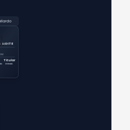
llardo
 NOITE
FIM
Titular
ais
Entrada