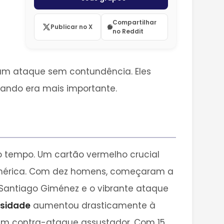
Compartilhar
Publicar no X
no Reddit
e um ataque sem contundência. Eles
ando era mais importante.
 tempo. Um cartão vermelho crucial
mérica. Com dez homens, começaram a
 Santiago Giménez e o vibrante ataque
nsidade
aumentou drasticamente à
um contra-ataque assustador. Com 15