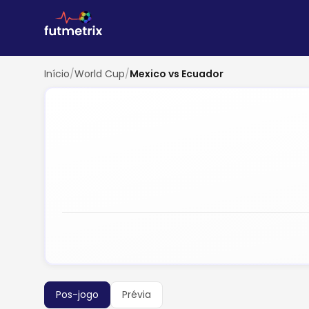
Início
/
World Cup
/
Mexico vs Ecuador
Pos-jogo
Prévia