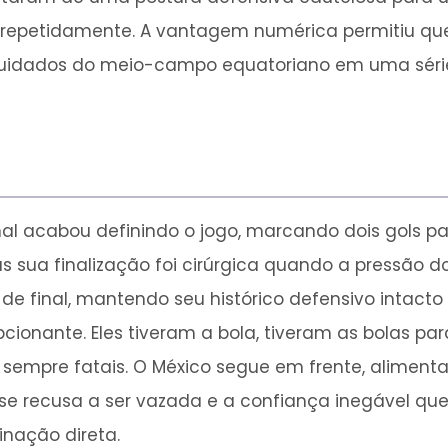
iro repetidamente. A vantagem numérica permitiu q
cuidados do meio-campo equatoriano em uma série
nal acabou definindo o jogo, marcando dois gols par
 sua finalização foi cirúrgica quando a pressão do
de final, mantendo seu histórico defensivo intacto
nante. Eles tiveram a bola, tiveram as bolas pa
 sempre fatais. O México segue em frente, alime
se recusa a ser vazada e a confiança inegável qu
inação direta.