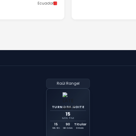
Ecuador
Raúl Rangel
TURNO DA NOITE
15
MIN. FIM
15
90
Titular
Min. fim
Min totais
Entrada