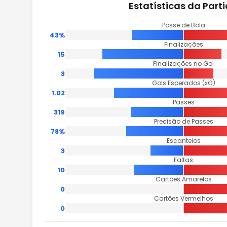
Estatísticas da Part
Posse de Bola
43%
Finalizações
15
Finalizações no Gol
3
Gols Esperados (xG)
1.02
Passes
319
Precisão de Passes
78%
Escanteios
3
Faltas
10
Cartões Amarelos
0
Cartões Vermelhos
0