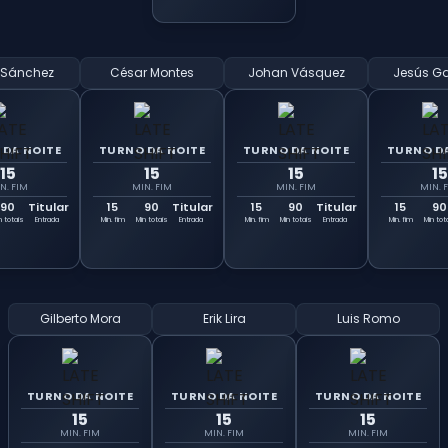
 Sánchez
César Montes
Johan Vásquez
Jesús Ga
 DA NOITE
TURNO DA NOITE
TURNO DA NOITE
TURNO DA
15
15
15
15
N. FIM
MIN. FIM
MIN. FIM
MIN. 
90
Titular
15
90
Titular
15
90
Titular
15
90
n totais
Entrada
Min. fim
Min totais
Entrada
Min. fim
Min totais
Entrada
Min. fim
Min tot
Gilberto Mora
Erik Lira
Luis Romo
TURNO DA NOITE
TURNO DA NOITE
TURNO DA NOITE
15
15
15
MIN. FIM
MIN. FIM
MIN. FIM