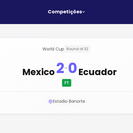
Competições
World Cup
Round of 32
2
0
-
Mexico
Ecuador
FT
Estadio Banorte