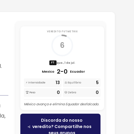
VEREDITO FUTMETRIX
6
qua., 1 de jul.
FT
.
2-0
Mexico
Ecuador
13
5
⚡ Intensidade
⚖️ Equilíbrio
0
0
🏆 Peso
🎲 Zebra
México avança e elimina Equador desfalcado.
a
a,
Discorda do nosso
veredito? Compartilhe nos
seus grupos