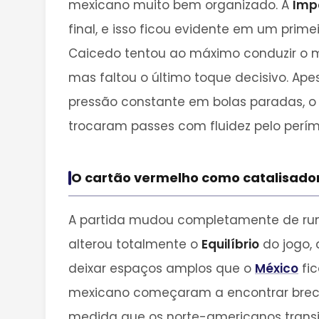
mexicano muito bem organizado. A
Imp
final, e isso ficou evidente em um prim
Caicedo tentou ao máximo conduzir o
mas faltou o último toque decisivo. Ape
pressão constante em bolas paradas, o 
trocaram passes com fluidez pelo perí
O cartão vermelho como catalisado
A partida mudou completamente de rumo
alterou totalmente o
Equilíbrio
do jogo,
deixar espaços amplos que o
México
fic
mexicano começaram a encontrar brech
medida que os norte-americanos trans