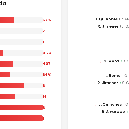
ida
J. Quinones
(R. A
57%
R. Jimenez
(J. 
7
1
0.73
↓
G. Mora
↑
B. 
407
84%
↓
L. Romo
↑
O.
↓
R. Jimenez
↑
S. 
8
14
↓
J. Quinones
↑
O.
3
↓
R. Alvarado
↑
1