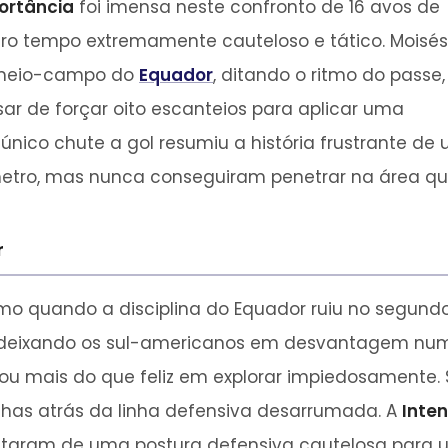
ortância
foi imensa neste confronto de 16 avos de
eiro tempo extremamente cauteloso e tático. Moisés
 meio-campo do
Equador
, ditando o ritmo do passe,
sar de forçar oito escanteios para aplicar uma
único chute a gol resumiu a história frustrante d
metro, mas nunca conseguiram penetrar na área qu
r
 quando a disciplina do Equador ruiu no segundo
 deixando os sul-americanos em desvantagem nu
ou mais do que feliz em explorar impiedosamente.
as atrás da linha defensiva desarrumada. A
Inte
itaram de uma postura defensiva cautelosa para 