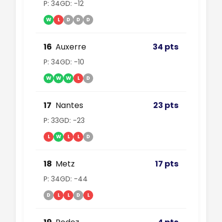
P: 34
GD: -12
W
L
D
D
D
16
Auxerre
34 pts
P: 34
GD: -10
W
W
W
L
D
17
Nantes
23 pts
P: 33
GD: -23
L
W
L
L
D
18
Metz
17 pts
P: 34
GD: -44
D
L
L
D
L