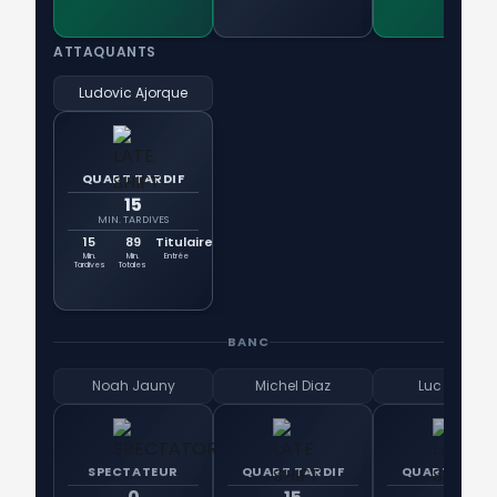
ATTAQUANTS
Ludovic Ajorque
QUART TARDIF
15
MIN. TARDIVES
15
89
Titulaire
Min.
Min.
Entrée
Tardives
Totales
BANC
Noah Jauny
Michel Diaz
Luc Zogbé
SPECTATEUR
QUART TARDIF
QUART TARDI