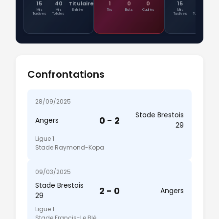
15
40
Titulaire
1
0
0
15
24
Tit
Min.
Min.
Entrée
Tirs
Buts
Cadrés
Min.
Min.
Ent
Tardives
Totales
Tardives
Totales
Confrontations
28/09/2025
Stade Brestois
0 - 2
Angers
29
Ligue 1
Stade Raymond-Kopa
09/03/2025
Stade Brestois
2 - 0
Angers
29
Ligue 1
Stade Francis-Le Blé