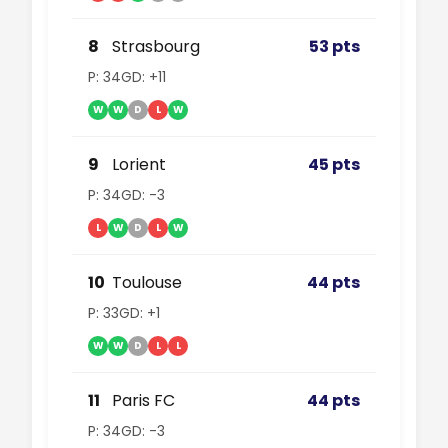
8
Strasbourg
53 pts
P: 34
GD: +11
W
W
D
L
W
9
Lorient
45 pts
P: 34
GD: -3
L
W
D
L
W
10
Toulouse
44 pts
P: 33
GD: +1
W
W
D
L
L
11
Paris FC
44 pts
P: 34
GD: -3