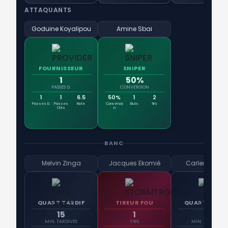
ATTAQUANTS
Goduine Koyalipou
Amine Sbai
FOURNISSEUR
SNIPER
1
50%
PASSES D.
CONVERSION
1
1
6.5
50%
1
2
Passes D.
Passes
Note
Conversio
Buts
Tirs
Clés
n
BANC
Melvin Zinga
Jacques Ekomié
Carlens Arcu
QUART TARDIF
TIREUR FOU
QUART TARDI
15
1
15
MIN. TARDIVES
TIRS
MIN. TARDIVES