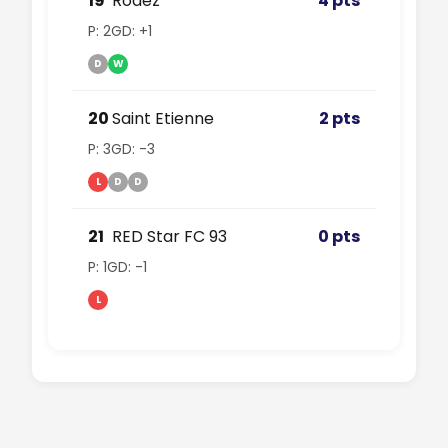
19
Rodez
4 pts
P: 2
GD: +1
D
W
20
Saint Etienne
2 pts
P: 3
GD: -3
L
D
D
21
RED Star FC 93
0 pts
P: 1
GD: -1
L