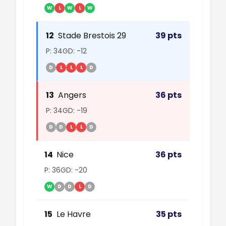
W
L
W
L
W
12
Stade Brestois 29
39 pts
P: 34
GD: -12
D
L
L
L
D
13
Angers
36 pts
P: 34
GD: -19
D
D
L
L
D
14
Nice
36 pts
P: 36
GD: -20
W
D
D
L
D
15
Le Havre
35 pts