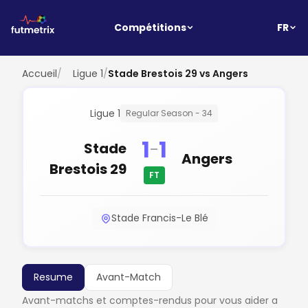
FR
Compétitions
Accueil
/
Ligue 1
/
Stade Brestois 29 vs Angers
Ligue 1
Regular Season - 34
1
1
-
Stade
Angers
Brestois 29
FT
Stade Francis-Le Blé
Resume
Avant-Match
Avant-matchs et comptes-rendus pour vous aider a