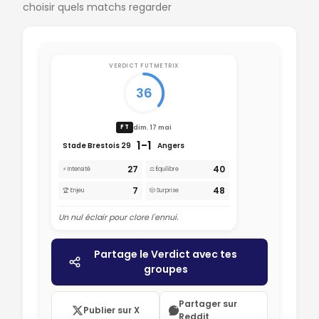
choisir quels matchs regarder
VERDICT FUTMETRIX
36
dim. 17 mai
FT
1-1
Stade Brestois 29
Angers
27
40
⚡ Intensité
⚖️ Équilibre
7
48
🏆 Enjeu
🎲 Surprise
Un nul éclair pour clore l'ennui.
Partage le Verdict avec tes
groupes
Partager sur
Publier sur X
Reddit