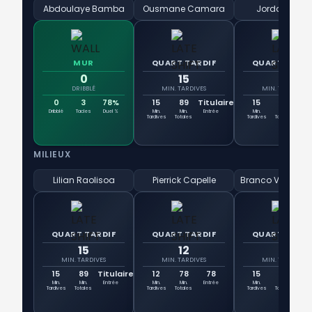
Abdoulaye Bamba
Ousmane Camara
Jordan Lefort
MUR
QUART TARDIF
QUART TARDI
0
15
15
DRIBBLÉ
MIN. TARDIVES
MIN. TARDIVES
0
3
78%
15
89
Titulaire
15
89
Tit
Dribblé
Tacles
Duel %
Min.
Min.
Entrée
Min.
Min.
Ent
Tardives
Totales
Tardives
Totales
MILIEUX
Lilian Raolisoa
Pierrick Capelle
QUART TARDIF
QUART TARDIF
QUART TARDI
15
12
15
MIN. TARDIVES
MIN. TARDIVES
MIN. TARDIVES
15
89
Titulaire
12
78
78
15
89
Tit
Min.
Min.
Entrée
Min.
Min.
Entrée
Min.
Min.
Ent
Tardives
Totales
Tardives
Totales
Tardives
Totales