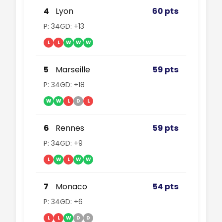
4
Lyon
60 pts
P: 34
GD: +13
L
L
W
W
W
5
Marseille
59 pts
P: 34
GD: +18
W
W
L
D
L
6
Rennes
59 pts
P: 34
GD: +9
L
W
L
W
W
7
Monaco
54 pts
P: 34
GD: +6
L
L
W
D
D