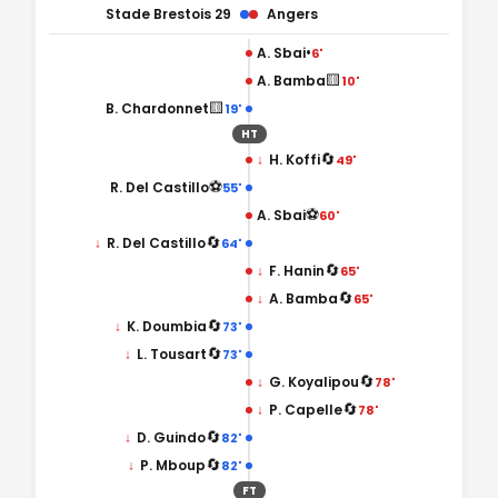
Stade Brestois 29
Angers
•
A. Sbai
6'
🟨
A. Bamba
10'
🟨
B. Chardonnet
19'
HT
🔄
↓
H. Koffi
49'
⚽
R. Del Castillo
55'
⚽
A. Sbai
60'
🔄
↓
R. Del Castillo
64'
🔄
↓
F. Hanin
65'
🔄
↓
A. Bamba
65'
🔄
↓
K. Doumbia
73'
🔄
↓
L. Tousart
73'
🔄
↓
G. Koyalipou
78'
🔄
↓
P. Capelle
78'
🔄
↓
D. Guindo
82'
🔄
↓
P. Mboup
82'
FT