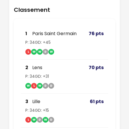
Classement
1
Paris Saint Germain
76 pts
P: 34
GD: +45
L
W
W
D
W
2
Lens
70 pts
P: 34
GD: +31
W
L
W
D
D
3
Lille
61 pts
P: 34
GD: +15
L
W
D
W
D