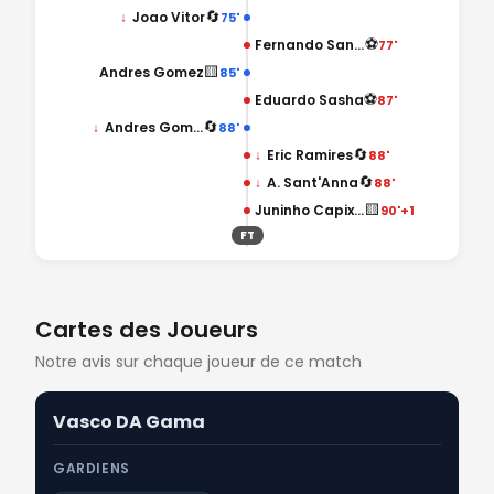
🔄
↓
Joao Vitor
75'
⚽
Fernando Santos
77'
🟨
Andres Gomez
85'
⚽
Eduardo Sasha
87'
🔄
↓
Andres Gomez
88'
🔄
↓
Eric Ramires
88'
🔄
↓
A. Sant'Anna
88'
🟨
Juninho Capixaba
90'+1
FT
Cartes des Joueurs
Notre avis sur chaque joueur de ce match
Vasco DA Gama
GARDIENS