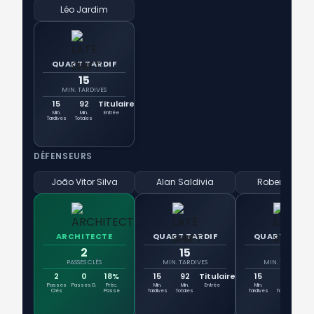
Léo Jardim
QUART TARDIF
15
MIN. TARDIVES
15
92
Titulaire
Min.
Min.
Entrée
Tardives
Totales
DÉFENSEURS
João Vitor Silva
Alan Saldivia
Robert Rena
ARCHITECTE
QUART TARDIF
QUART TARDI
2
15
15
PASSES CLÉS
MIN. TARDIVES
MIN. TARDIVES
2
0
18%
15
92
Titulaire
15
92
Tit
Passes
Passes D.
Préc.
Min.
Min.
Entrée
Min.
Min.
Ent
Clés
Passe
Tardives
Totales
Tardives
Totales