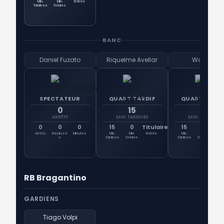
Min.
Min.
Entrée
Tardives
Totales
BANC
Daniel Fuzato
Riquelme Avellar
Walace
SPECTATEUR
QUART TARDIF
QUART TARDI
0
15
15
ARRÊTS
MIN. TARDIVES
MIN. TARDIVES
0
0
0
15
0
Titulaire
15
0
Tit
Arrêts
Encaissé
Minutes
Min.
Min.
Entrée
Min.
Min.
Ent
s
Tardives
Totales
Tardives
Totales
RB Bragantino
GARDIENS
Tiago Volpi