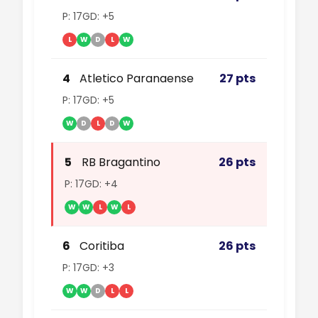
P: 17
GD: +5
L
W
D
L
W
4
Atletico Paranaense
27 pts
P: 17
GD: +5
W
D
L
D
W
5
RB Bragantino
26 pts
P: 17
GD: +4
W
W
L
W
L
6
Coritiba
26 pts
P: 17
GD: +3
W
W
D
L
L