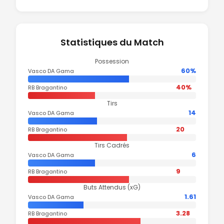
Statistiques du Match
Possession
60%
Vasco DA Gama
40%
RB Bragantino
Tirs
14
Vasco DA Gama
20
RB Bragantino
Tirs Cadrés
6
Vasco DA Gama
9
RB Bragantino
Buts Attendus (xG)
1.61
Vasco DA Gama
3.28
RB Bragantino