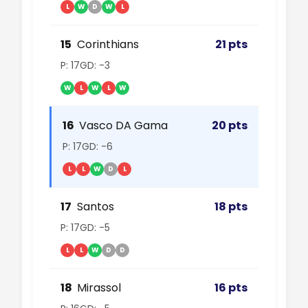
L
W
D
W
L
15
Corinthians
21 pts
P: 17
GD: -3
W
L
W
L
W
16
Vasco DA Gama
20 pts
P: 17
GD: -6
L
L
W
D
L
17
Santos
18 pts
P: 17
GD: -5
L
L
W
D
D
18
Mirassol
16 pts