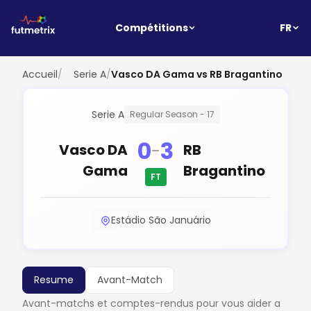
FR
Compétitions
Accueil
/
Serie A
/
Vasco DA Gama vs RB Bragantino
Serie A
Regular Season - 17
0
3
-
Vasco DA
RB
Gama
Bragantino
FT
Estádio São Januário
Resume
Avant-Match
Avant-matchs et comptes-rendus pour vous aider a