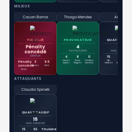
MILIEUX
Cauan Barros
Thiago Mendes
Adson
TIR ALLIÉ
PROVOCATEUR
QUART TARDI
Pénalty
4
15
concédé
FAUTES SUBIES
MIN. TARDIVES
ERREUR
4
8
0
15
92
Tit
Fautes
Duels
Pénaltys
Min.
Min.
Ent
Pénalty
3
6.5
Subies
Gagnés
Obtenus
Tardives
Totales
concédé
Fautes
Note
Erreur
ATTAQUANTS
Claudio Spinelli
QUART TARDIF
15
MIN. TARDIVES
15
92
Titulaire