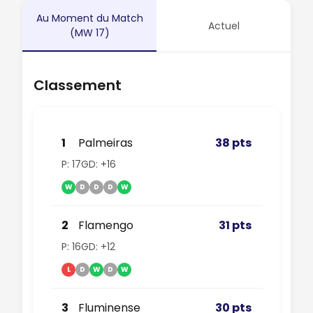
Au Moment du Match
Actuel
(MW 17)
Classement
1
Palmeiras
38 pts
P: 17
GD: +16
W
D
D
D
W
2
Flamengo
31 pts
P: 16
GD: +12
L
D
W
D
W
3
Fluminense
30 pts