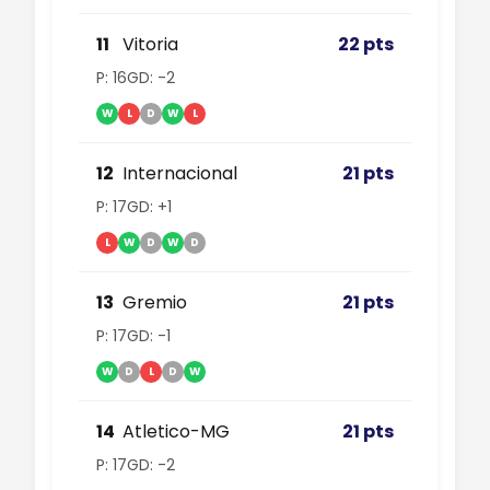
11
Vitoria
22 pts
P: 16
GD: -2
W
L
D
W
L
12
Internacional
21 pts
P: 17
GD: +1
L
W
D
W
D
13
Gremio
21 pts
P: 17
GD: -1
W
D
L
D
W
14
Atletico-MG
21 pts
P: 17
GD: -2