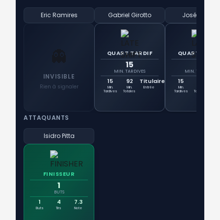
Eric Ramires
Gabriel Girotto
José Herrera
👻
QUART TARDIF
QUART TARDI
15
15
MIN. TARDIVES
MIN. TARDIVES
INVISIBLE
15
92
Titulaire
15
92
Tit
Rien à signaler
Min.
Min.
Entrée
Min.
Min.
Ent
Tardives
Totales
Tardives
Totales
ATTAQUANTS
Isidro Pitta
FINISSEUR
1
BUTS
1
4
7.3
Buts
Tirs
Note