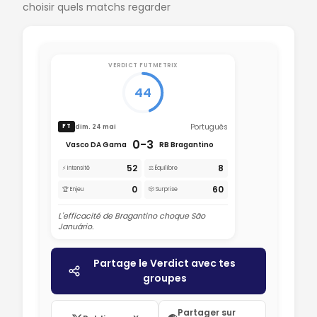
choisir quels matchs regarder
VERDICT FUTMETRIX
44
Português
dim. 24 mai
FT
0-3
Vasco DA Gama
RB Bragantino
52
8
⚡ Intensité
⚖️ Équilibre
0
60
🏆 Enjeu
🎲 Surprise
L'efficacité de Bragantino choque São
Januário.
Partage le Verdict avec tes
groupes
Partager sur