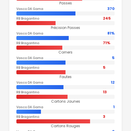
Passes
370
Vasco DA Gama
245
RB Bragantino
Précision Passes
81%
Vasco DA Gama
71%
RB Bragantino
Corners
5
Vasco DA Gama
5
RB Bragantino
Fautes
12
Vasco DA Gama
13
RB Bragantino
Cartons Jaunes
1
Vasco DA Gama
3
RB Bragantino
Cartons Rouges