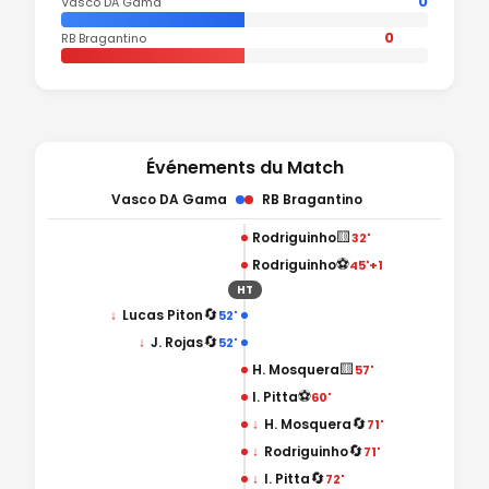
0
Vasco DA Gama
0
RB Bragantino
Événements du Match
Vasco DA Gama
RB Bragantino
🟨
Rodriguinho
32'
⚽
Rodriguinho
45'+1
HT
🔄
↓
Lucas Piton
52'
🔄
↓
J. Rojas
52'
🟨
H. Mosquera
57'
⚽
I. Pitta
60'
🔄
↓
H. Mosquera
71'
🔄
↓
Rodriguinho
71'
🔄
↓
I. Pitta
72'