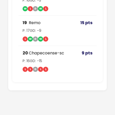
P: 16
GD: -5
W
L
D
W
L
19
Remo
15 pts
P: 17
GD: -9
L
W
D
W
L
20
Chapecoense-sc
9 pts
P: 16
GD: -15
L
L
D
L
L