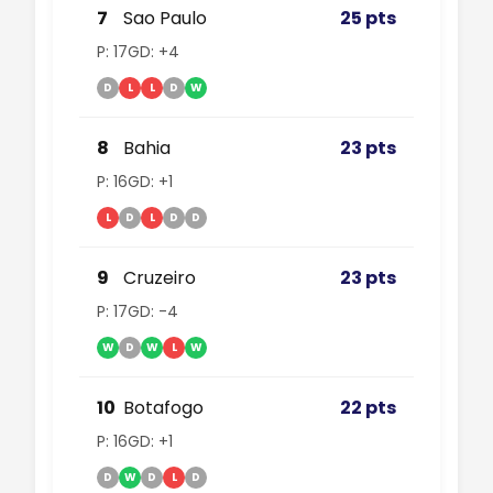
7
Sao Paulo
25 pts
P: 17
GD: +4
D
L
L
D
W
8
Bahia
23 pts
P: 16
GD: +1
L
D
L
D
D
9
Cruzeiro
23 pts
P: 17
GD: -4
W
D
W
L
W
10
Botafogo
22 pts
P: 16
GD: +1
D
W
D
L
D