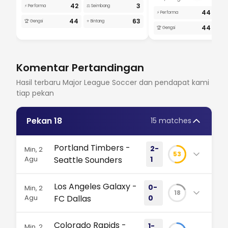
42
3
⚡ Performa
⚖️ Seimbang
44
⚡ Performa
⚖️ S
44
63
🏆 Gengsi
⭐ Bintang
44
🏆 Gengsi
⭐ Bi
Komentar Pertandingan
Hasil terbaru Major League Soccer dan pendapat kami
tiap pekan
Pekan 18
15 matches
Portland Timbers -
2-
Min, 2
53
Agu
Seattle Sounders
1
Papan skor mencatat kemenangan tuan rumah,
Los Angeles Galaxy -
0-
Min, 2
tapi cerita sebenarnya adalah kekacauan.
18
Agu
FC Dallas
0
Seattle memimpin cepat, namun Portland
bertahan dari hujan 30 tembakan untuk
Hujan 35 tembakan di Dignity Health Sports Park
Colorado Rapids -
1-
Min, 2