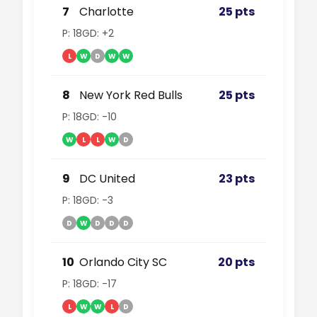
7
Charlotte
25 pts
P: 18
GD: +2
L
W
D
W
W
8
New York Red Bulls
25 pts
P: 18
GD: -10
W
L
L
W
D
9
DC United
23 pts
P: 18
GD: -3
D
W
D
D
D
10
Orlando City SC
20 pts
P: 18
GD: -17
L
W
W
L
D