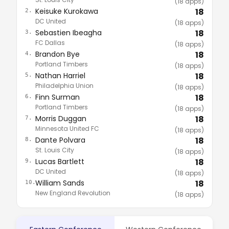
(18 apps)
Keisuke Kurokawa
18
2.
DC United
(18 apps)
Sebastien Ibeagha
18
3.
FC Dallas
(18 apps)
Brandon Bye
18
4.
Portland Timbers
(18 apps)
Nathan Harriel
18
5.
Philadelphia Union
(18 apps)
Finn Surman
18
6.
Portland Timbers
(18 apps)
Morris Duggan
18
7.
Minnesota United FC
(18 apps)
Dante Polvara
18
8.
St. Louis City
(18 apps)
Lucas Bartlett
18
9.
DC United
(18 apps)
William Sands
18
10.
New England Revolution
(18 apps)