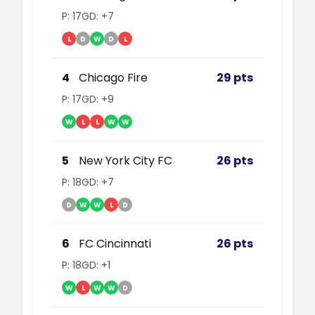
P: 17
GD: +7
L
D
W
D
L
4
Chicago Fire
29 pts
P: 17
GD: +9
W
L
L
W
W
5
New York City FC
26 pts
P: 18
GD: +7
D
W
W
L
D
6
FC Cincinnati
26 pts
P: 18
GD: +1
W
L
W
W
D