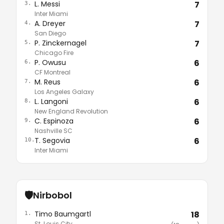
L. Messi
7
3.
Inter Miami
A. Dreyer
7
4.
San Diego
P. Zinckernagel
7
5.
Chicago Fire
P. Owusu
6
6.
CF Montreal
M. Reus
6
7.
Los Angeles Galaxy
L. Langoni
6
8.
New England Revolution
C. Espinoza
6
9.
Nashville SC
T. Segovia
6
10.
Inter Miami
🛡️
Nirbobol
Timo Baumgartl
18
1.
St. Louis City