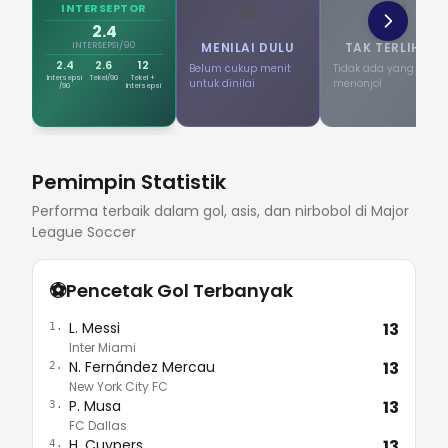
⌛
👻
INTERSEPTOR
2.4
INTERSEPSI/90
MENILAI DULU
TAK TERLIHAT
2.4
2.6
12
Belum cukup menit
Tidak ada yang
Intersepsi
Tekel/90
Tekel +
untuk dinilai
menonjol
/90
Intersepsi
Pemimpin Statistik
Performa terbaik dalam gol, asis, dan nirbobol di Major
League Soccer
⚽
Pencetak Gol Terbanyak
L. Messi
13
1.
Inter Miami
N. Fernández Mercau
13
2.
New York City FC
P. Musa
13
3.
FC Dallas
H. Cuypers
13
4.