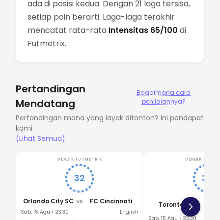
ada di posisi kedua. Dengan 21 laga tersisa,
setiap poin berarti. Laga-laga terakhir
mencatat rata-rata
Intensitas 65/100
di
Futmetrix.
Pertandingan
Bagaimana cara
Mendatang
penilaiannya?
Pertandingan mana yang layak ditonton? Ini pendapat
kami.
(Lihat Semua)
VERDIK FUTMETRIX
VERDIK FUTME
32
37
Orlando City SC
FC Cincinnati
VS
Toronto FC
VS
Sab, 15 Agu • 23.30
English
Sab, 15 Agu • 23.30