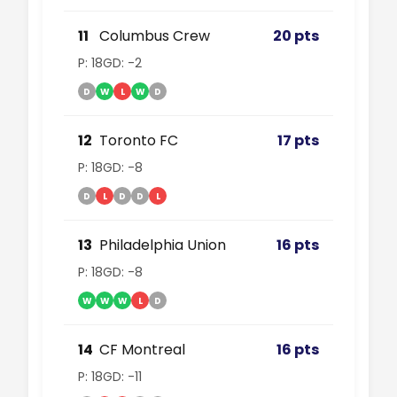
11
Columbus Crew
20 pts
P: 18
GD: -2
D
W
L
W
D
12
Toronto FC
17 pts
P: 18
GD: -8
D
L
D
D
L
13
Philadelphia Union
16 pts
P: 18
GD: -8
W
W
W
L
D
14
CF Montreal
16 pts
P: 18
GD: -11