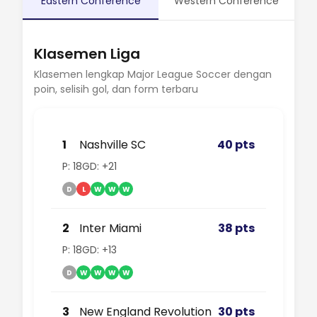
Eastern Conference
Western Conference
Klasemen Liga
Klasemen lengkap Major League Soccer dengan
poin, selisih gol, dan form terbaru
1
Nashville SC
40 pts
P: 18
GD: +21
D
L
W
W
W
2
Inter Miami
38 pts
P: 18
GD: +13
D
W
W
W
W
3
New England Revolution
30 pts