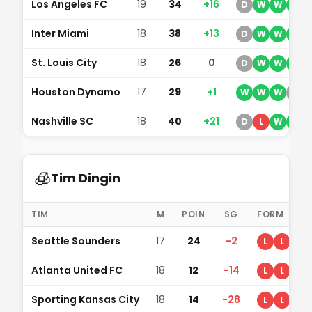
Los Angeles FC
19
34
+16
D
W
W
W
Inter Miami
18
38
+13
D
W
W
W
St. Louis City
18
26
0
D
W
W
W
Houston Dynamo
17
29
+1
W
W
W
D
Nashville SC
18
40
+21
D
L
W
W
🧊
Tim Dingin
TIM
M
POIN
SG
FORM
Seattle Sounders
17
24
-2
L
L
L
Atlanta United FC
18
12
-14
L
L
D
Sporting Kansas City
18
14
-28
L
L
W