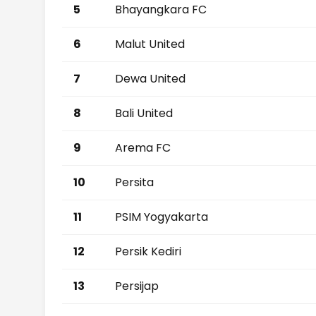
5
Bhayangkara FC
6
Malut United
7
Dewa United
8
Bali United
9
Arema FC
10
Persita
11
PSIM Yogyakarta
12
Persik Kediri
13
Persijap