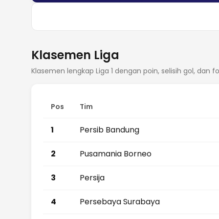
membuang waktu untuk memecah kebuntuan. Pada...
Baca pendapat kami
Klasemen Liga
Klasemen lengkap Liga 1 dengan poin, selisih gol, dan 
Pos
Tim
1
Persib Bandung
2
Pusamania Borneo
3
Persija
4
Persebaya Surabaya