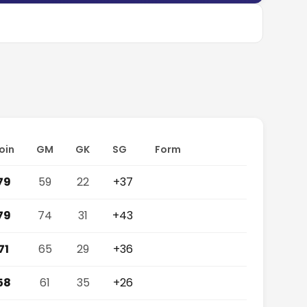
oin
GM
GK
SG
Form
79
59
22
+37
79
74
31
+43
71
65
29
+36
58
61
35
+26