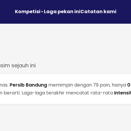
Kompetisi
Laga pekan ini
Catatan kami
sim sejauh ini
nas.
Persib Bandung
memimpin dengan 79 poin, hanya
0
oin berarti. Laga-laga terakhir mencatat rata-rata
Intens