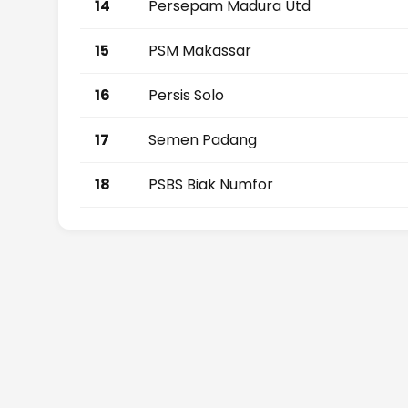
14
Persepam Madura Utd
15
PSM Makassar
16
Persis Solo
17
Semen Padang
18
PSBS Biak Numfor