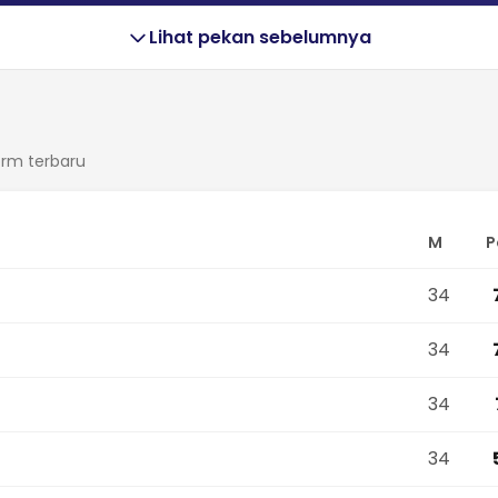
Lihat pekan sebelumnya
form terbaru
M
P
34
34
34
34