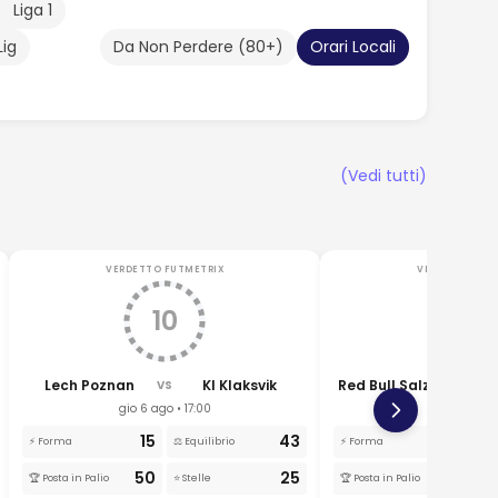
Liga 1
Lig
Da Non Perdere (80+)
Orari Locali
(Vedi tutti)
VERDETTO FUTMETRIX
VERDETTO FUT
10
26
Lech Poznan
KI Klaksvik
Red Bull Salzburg
VS
VS
gio 6 ago • 17:00
gio 6 ago • 
15
43
8
⚡ Forma
⚖️ Equilibrio
⚡ Forma
⚖️
50
25
50
🏆 Posta in Palio
⭐ Stelle
🏆 Posta in Palio
⭐ 