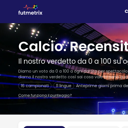
C
Calcio. Recensit
Il nostro verdetto da 0 a 100 su o
Diamo un voto da 0 a 100 a ogni partita per spettacolo
diamo il nostro verdetto così sai cosa vale la pena gua
16 campionati
·
11 lingue
·
Anteprime giorni prima del 
Come funziona il punteggio?