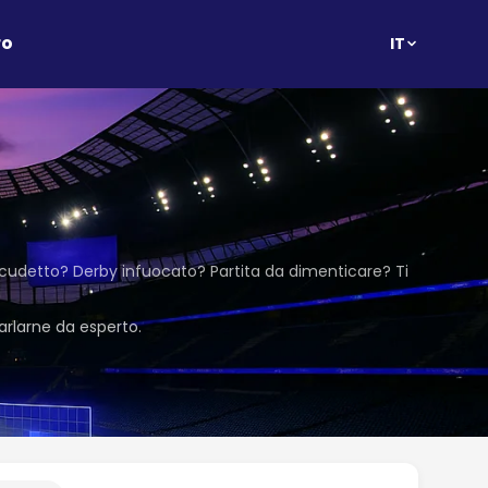
ro
IT
 scudetto? Derby infuocato? Partita da dimenticare? Ti
parlarne da esperto.