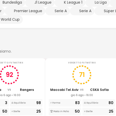
Bundesliga
J1 League
K League 1
La Liga
r
Premier League
Serie A
Serie A
Süper 
World Cup
nsiamo.
RDETTO FUTMETRIX
VERDETTO FUTMETRIX
92
71
a
Rangers
Maccabi Tel Aviv
CSKA Sofia
VS
VS
io 6 ago • 16:00
gio 6 ago • 16:00
3
98
83
80
⚖️ Equilibrio
⚡ Forma
⚖️ Equilibrio
50
25
50
25
⭐ Stelle
🏆 Posta in Palio
⭐ Stelle