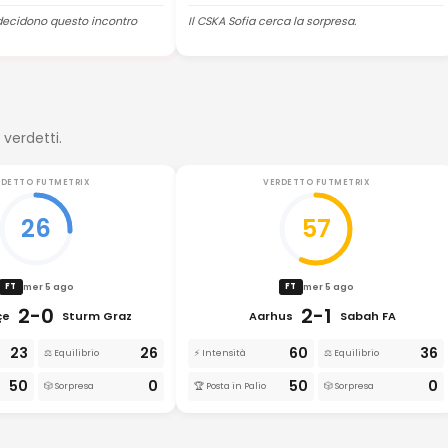
decidono questo incontro
Il CSKA Sofia cerca la sorpresa.
 verdetti.
RDETTO FUTMETRIX
VERDETTO FUTMETRIX
26
57
mer 5 ago
mer 5 ago
FT
FT
2-0
2-1
çe
Sturm Graz
Aarhus
Sabah FA
23
26
60
36
⚖️ Equilibrio
⚡ Intensità
⚖️ Equilibrio
50
0
50
0
🎲 Sorpresa
🏆 Posta in Palio
🎲 Sorpresa