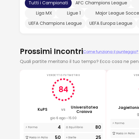
Tutti i Campionati
AFC Champions League
Liga MX
Ligue 1
Major League Socce
UEFA Champions League
UEFA Europa League
Prossimi Incontri
Come funziona il punteggio?
Quali partite meritano il tuo tempo? Ecco cosa ne pe
VERDETTO FUTMETRIX
VE
84
Universitatea
Jagielloni
KuPS
VS
Craiova
g
gio 6 ago • 15:00
⚡ Forma
4
80
⚡ Forma
⚖️ Equilibrio
🏆 Posta in Palio
50
25
🏆 Posta in Palio
⭐ Stelle