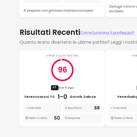
Dettagli minimi 
Si prepara una grintosa sorpresa europea.
europeo.
Risultati Recenti
Come funziona il punteggio?
Quanto erano divertenti le ultime partite? Leggi i nostri
VERDETTO FUTMETRIX
VE
96
mer 5 ago
FT
1-0
Ferencvarosi TC
Gornik Zabrze
Fenerbah
68
⚡ Intensità
⚖️ Equilibrio
⚡ Intensità
50
🏆 Posta in Palio
🎲 Sorpresa
🏆 Posta in Palio