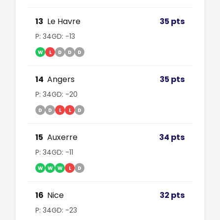
13
Le Havre
35 pts
P: 34
GD: -13
W
L
D
D
D
14
Angers
35 pts
P: 34
GD: -20
D
D
L
L
D
15
Auxerre
34 pts
P: 34
GD: -11
W
W
W
L
D
16
Nice
32 pts
P: 34
GD: -23