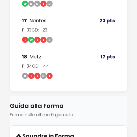
W
D
D
L
D
17
Nantes
23 pts
P: 33
GD: -23
L
W
L
L
D
18
Metz
17 pts
P: 34
GD: -44
D
L
L
D
L
Guida alla Forma
Forma nelle ultime 6 giornate
🔥
Squadre in Forma