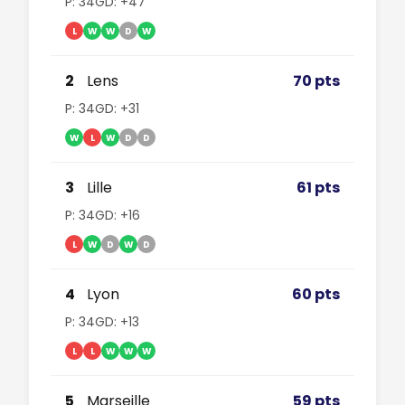
P: 34
GD: +47
L
W
W
D
W
2
Lens
70 pts
P: 34
GD: +31
W
L
W
D
D
3
Lille
61 pts
P: 34
GD: +16
L
W
D
W
D
4
Lyon
60 pts
P: 34
GD: +13
L
L
W
W
W
5
Marseille
59 pts