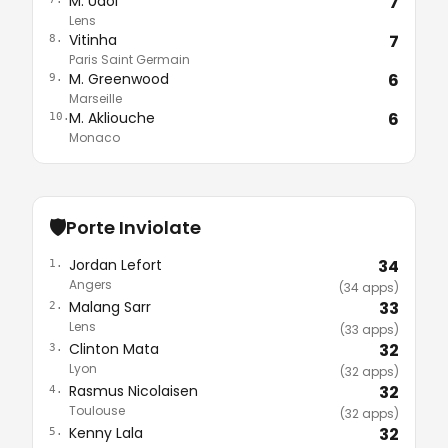
M. Udol
7
Lens
Vitinha
7
8.
Paris Saint Germain
M. Greenwood
6
9.
Marseille
M. Akliouche
6
10.
Monaco
🛡️
Porte Inviolate
Jordan Lefort
34
1.
Angers
(34 apps)
Malang Sarr
33
2.
Lens
(33 apps)
Clinton Mata
32
3.
Lyon
(32 apps)
Rasmus Nicolaisen
32
4.
Toulouse
(32 apps)
Kenny Lala
32
5.