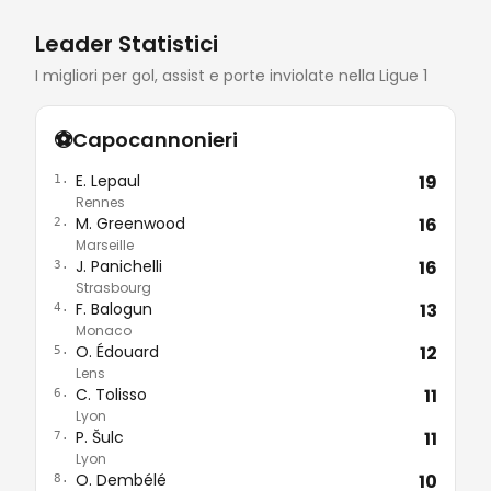
Leader Statistici
I migliori per gol, assist e porte inviolate nella Ligue 1
⚽
Capocannonieri
E. Lepaul
19
1.
Rennes
M. Greenwood
16
2.
Marseille
J. Panichelli
16
3.
Strasbourg
F. Balogun
13
4.
Monaco
O. Édouard
12
5.
Lens
C. Tolisso
11
6.
Lyon
P. Šulc
11
7.
Lyon
O. Dembélé
10
8.