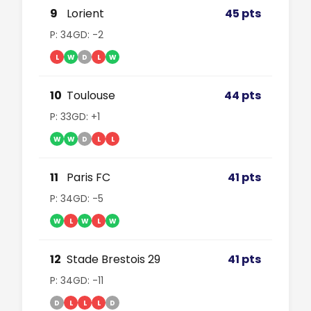
9
Lorient
45 pts
P: 34
GD: -2
L
W
D
L
W
10
Toulouse
44 pts
P: 33
GD: +1
W
W
D
L
L
11
Paris FC
41 pts
P: 34
GD: -5
W
L
W
L
W
12
Stade Brestois 29
41 pts
P: 34
GD: -11
D
L
L
L
D