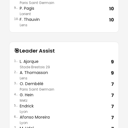
Paris Saint Germain
P. Pagis
10
9.
Lorient
F. Thauvin
10
10.
Lens
🎯
Leader Assist
L. Ajorque
9
1.
Stade Brestois 29
A. Thomasson
9
2.
Lens
O. Dembélé
7
3.
Paris Saint Germain
G. Hein
7
4.
Metz
Endrick
7
5.
Lyon
Afonso Moreira
7
6.
Lyon
7.