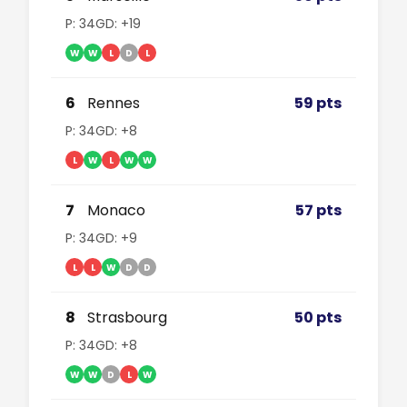
P: 34
GD: +19
W
W
L
D
L
6
Rennes
59 pts
P: 34
GD: +8
L
W
L
W
W
7
Monaco
57 pts
P: 34
GD: +9
L
L
W
D
D
8
Strasbourg
50 pts
P: 34
GD: +8
W
W
D
L
W