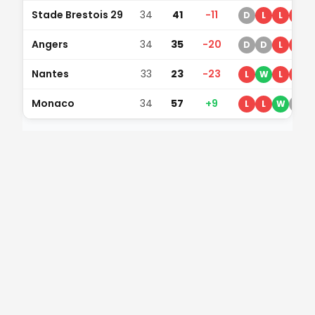
Stade Brestois 29
34
41
-11
D
L
L
L
Angers
34
35
-20
D
D
L
L
Nantes
33
23
-23
L
W
L
L
Monaco
34
57
+9
L
L
W
D