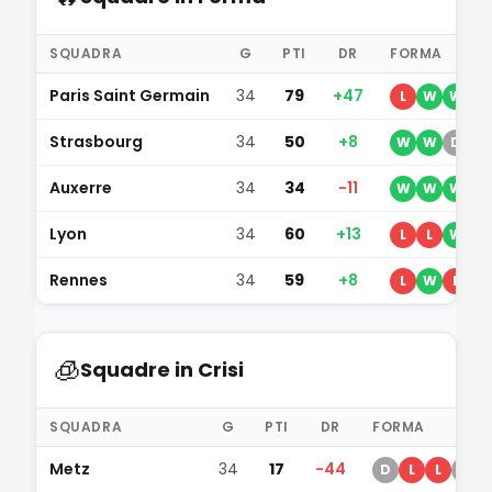
SQUADRA
G
PTI
DR
FORMA
Paris Saint Germain
34
79
+47
L
W
W
D
Strasbourg
34
50
+8
W
W
D
L
Auxerre
34
34
-11
W
W
W
L
Lyon
34
60
+13
L
L
W
W
Rennes
34
59
+8
L
W
L
W
🧊
Squadre in Crisi
SQUADRA
G
PTI
DR
FORMA
Metz
34
17
-44
D
L
L
D