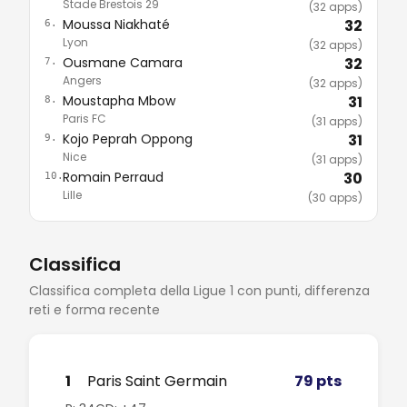
Stade Brestois 29
(32 apps)
Moussa Niakhaté
32
6.
Lyon
(32 apps)
Ousmane Camara
32
7.
Angers
(32 apps)
Moustapha Mbow
31
8.
Paris FC
(31 apps)
Kojo Peprah Oppong
31
9.
Nice
(31 apps)
Romain Perraud
30
10.
Lille
(30 apps)
Classifica
Classifica completa della Ligue 1 con punti, differenza
reti e forma recente
1
Paris Saint Germain
79 pts