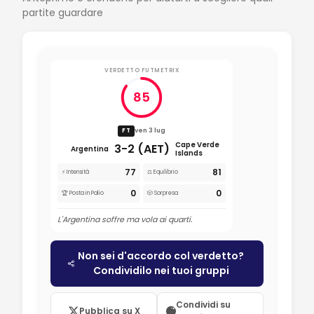
partite guardare
VERDETTO FUTMETRIX
85
ven 3 lug
FT
Cape Verde
3-2 (AET)
Argentina
Islands
77
81
⚡ Intensità
⚖️ Equilibrio
0
0
🏆 Posta in Palio
🎲 Sorpresa
L'Argentina soffre ma vola ai quarti.
Non sei d'accordo col verdetto?
Condividilo nei tuoi gruppi
Condividi su
Pubblica su X