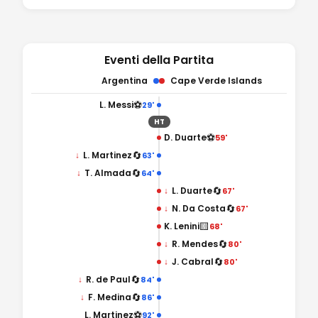
Eventi della Partita
Argentina
Cape Verde Islands
⚽
L. Messi
29'
HT
⚽
D. Duarte
59'
🔄
↓
L. Martinez
63'
🔄
↓
T. Almada
64'
🔄
↓
L. Duarte
67'
🔄
↓
N. Da Costa
67'
🟨
K. Lenini
68'
🔄
↓
R. Mendes
80'
🔄
↓
J. Cabral
80'
🔄
↓
R. de Paul
84'
🔄
↓
F. Medina
86'
⚽
L. Martinez
92'