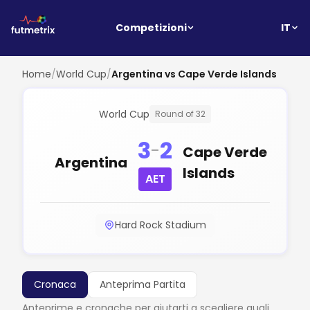
IT
Competizioni
Home
/
World Cup
/
Argentina vs Cape Verde Islands
World Cup
Round of 32
3
2
-
Cape Verde
Argentina
Islands
AET
Hard Rock Stadium
Cronaca
Anteprima Partita
Anteprime e cronache per aiutarti a scegliere quali