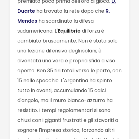
premiato poco prima dell'ora di gioco.
D.
Duarte
ha trovato la rete dopo che
R.
Mendes
ha scardinato la difesa
sudamericana. L'
Equilibrio
di forza è
cambiato bruscamente. Non è stata solo
una lezione difensiva degli isolani; è
diventata una vera e propria sfida a viso
aperto. Ben 35 tiri totali verso le porte, con
15 nello specchio. L'Argentina ha spinto
tutto in avanti, accumulando 15 calci
d'angolo, ma il muro bianco-azzurro ha
resistito. I tempi regolamentari si sono
chiusi con i giganti frustrati e gli sfavoriti a
sognare l'impresa storica, forzando altri