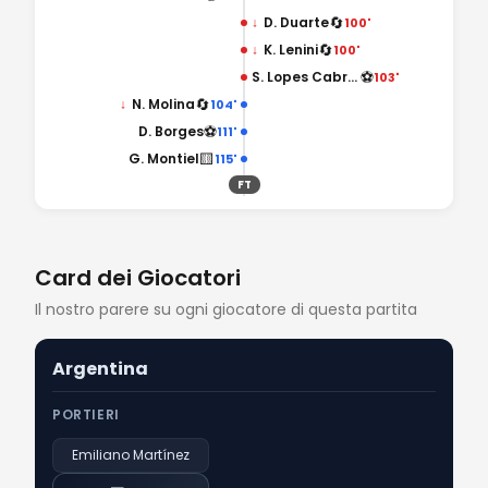
🔄
↓
D. Duarte
100'
🔄
↓
K. Lenini
100'
⚽
S. Lopes Cabral
103'
🔄
↓
N. Molina
104'
⚽
D. Borges
111'
🟨
G. Montiel
115'
FT
Card dei Giocatori
Il nostro parere su ogni giocatore di questa partita
Argentina
PORTIERI
Emiliano Martínez