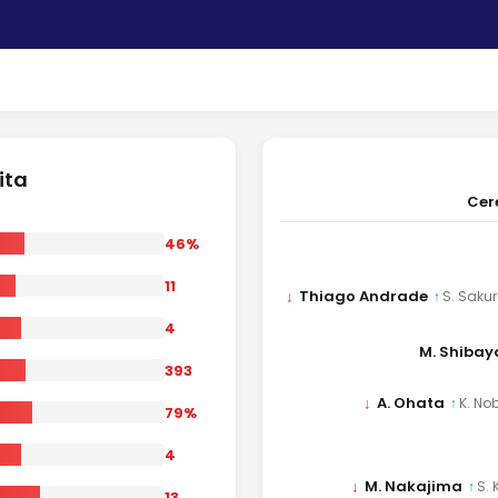
ita
Cer
46%
11
↓
Thiago Andrade
↑
S. Sak
4
M. Shiba
393
↓
A. Ohata
↑
K. No
79%
4
↓
M. Nakajima
↑
S.
13