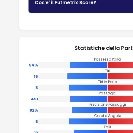
Cos'e' il Futmetrix Score?
Statistiche della Part
Possesso Palla
54%
Tiri
15
Tiri in Porta
5
Passaggi
451
Precisione Passaggi
82%
Calci d'Angolo
5
Falli
12