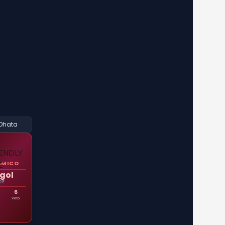
Ohata
AMICO
gol
RE
6
Voto