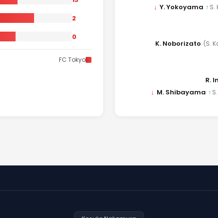
↓
Y. Yokoyama
↑
S.
2
0
K. Noborizato
(S. 
FC Tokyo
R. 
↓
M. Shibayama
↑
S.