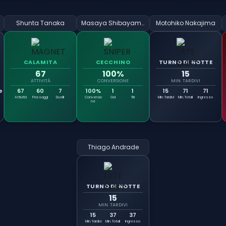
Shunta Tanaka
Masaya Shibayama
Motohiko Nakajima
CALAMITA
CECCHINO
TURNO DI NOTTE
67
100%
15
ATTIVITÀ
CONVERSIONE
MIN. TARDIVI
e
67
60
7
100%
1
1
15
71
71
Attività
Passaggi
Duelli
Conversio
Gol
Tiri
Min. Tardivi
Min. Totali
Ingresso
ne
Thiago Andrade
TURNO DI NOTTE
15
MIN. TARDIVI
15
37
37
Min. Tardivi
Min. Totali
Ingresso