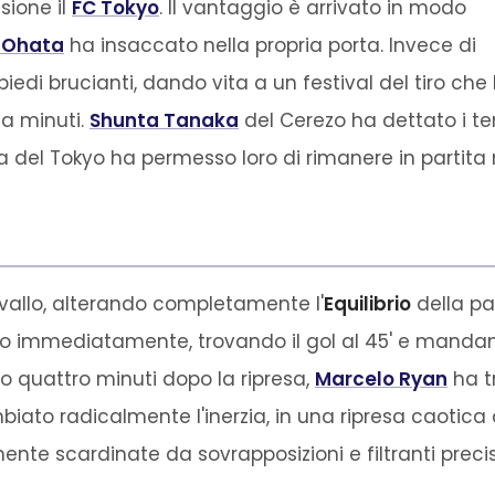
sione il
FC Tokyo
. Il vantaggio è arrivato in modo
. Ohata
ha insaccato nella propria porta. Invece di
piedi brucianti, dando vita a un festival del tiro che
ta minuti.
Shunta Tanaka
del Cerezo ha dettato i t
a del Tokyo ha permesso loro di rimanere in partita n
ervallo, alterando completamente l'
Equilibrio
della par
o immediatamente, trovando il gol al 45' e mandando 
lo quattro minuti dopo la ripresa,
Marcelo Ryan
ha tr
iato radicalmente l'inerzia, in una ripresa caotica 
ente scardinate da sovrapposizioni e filtranti precis