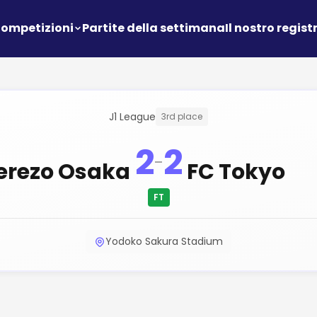
ompetizioni
Partite della settimana
Il nostro regist
J1 League
3rd place
2
2
-
erezo Osaka
FC Tokyo
FT
Yodoko Sakura Stadium