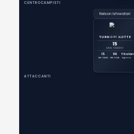
CENTROCAMPISTI
Nelson Ishiwatari
TURNO DI NOTTE
15
MIN. TARDIVI
15
96
Titolar
Min. Tardivi
Min. Totali
Ingresso
ATTACCANTI