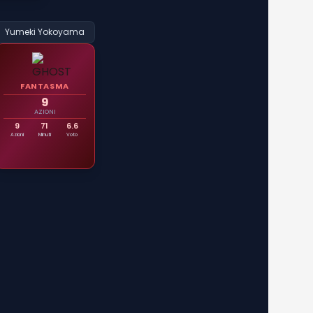
Yumeki Yokoyama
FANTASMA
9
AZIONI
9
71
6.6
Azioni
Minuti
Voto