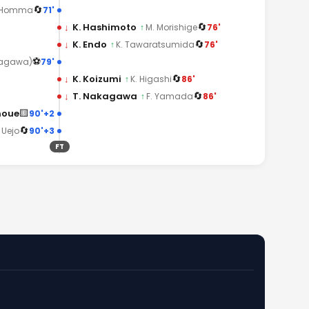
🔄
71'
 Homma
🔄
↓
K. Hashimoto
76'
↑
M. Morishige
🔄
↓
K. Endo
76'
↑
K. Tawaratsumida
⚽
79'
Kagawa)
🔄
↓
K. Koizumi
86'
↑
K. Higashi
🔄
↓
T. Nakagawa
86'
↑
F. Yamada
🟨
Inoue
90'+2
🔄
90'+3
 Uejo
FT