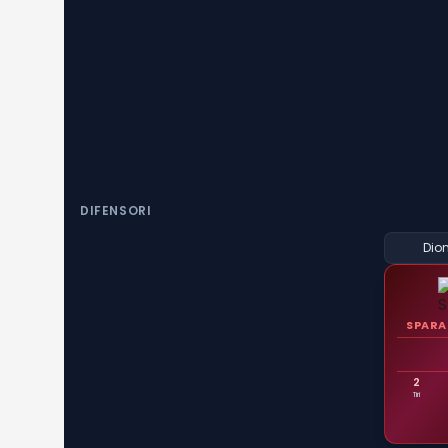
DIFENSORI
Dio
SPARA
2
Tiri