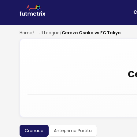
C
Home
/
J1 League
/
Cerezo Osaka vs FC Tokyo
C
Cronaca
Anteprima Partita