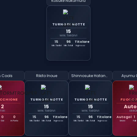
Kosuke Nakamura
TURNO DI NOTTE
15
MIN. TARDIVI
15
96
Titolare
Min. Tardivi
Min. Totali
Ingresso
n Cools
Rikito Inoue
Shinnosuke Hatanaka
Ayumu 
CCHIONE
TURNO DI NOTTE
TURNO DI NOTTE
FUOCO 
2
15
15
Auto
TIRI
MIN. TARDIVI
MIN. TARDIVI
ERRO
0
0
15
96
Titolare
15
96
Titolare
Autogol
1
Gol
In Porta
Min. Tardivi
Min. Totali
Ingresso
Min. Tardivi
Min. Totali
Ingresso
Errore
Falli