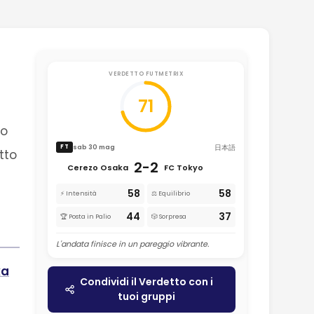
VERDETTO FUTMETRIX
71
so
日本語
sab 30 mag
FT
tto
2-2
Cerezo Osaka
FC Tokyo
58
58
⚡ Intensità
⚖️ Equilibrio
44
37
🏆 Posta in Palio
🎲 Sorpresa
L'andata finisce in un pareggio vibrante.
ka
Condividi il Verdetto con i
tuoi gruppi