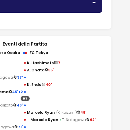
Eventi della Partita
ezo Osaka
FC Tokyo
🟨
K. Hashimoto
7'
⚽
A. Ohata
35'
🔄
37'
uragawa
🟨
K. Endo
40'
⚽
yama
45'+2
HT
🔄
46'
borizato
⚽
Marcelo Ryan
49'
(K. Koizumi)
🔄
↓
Marcelo Ryan
62'
↑
T. Nakagawa
🔄
71'
 Kagawa