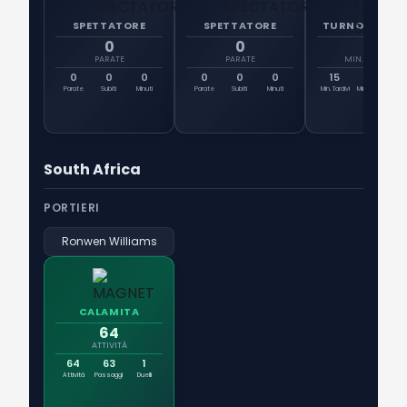
SPETTATORE
SPETTATORE
TURNO DI NOT
0
0
15
PARATE
PARATE
MIN. TARDIVI
0
0
0
0
0
0
15
41
Tit
Parate
Subiti
Minuti
Parate
Subiti
Minuti
Min. Tardivi
Min. Totali
Ingr
South Africa
PORTIERI
Ronwen Williams
CALAMITA
64
ATTIVITÀ
64
63
1
Attività
Passaggi
Duelli