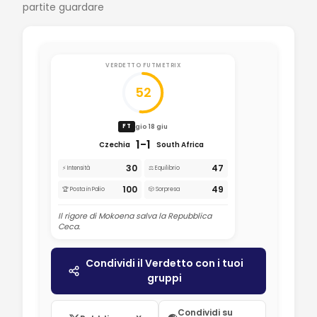
partite guardare
VERDETTO FUTMETRIX
52
gio 18 giu
FT
1-1
Czechia
South Africa
30
47
⚡ Intensità
⚖️ Equilibrio
100
49
🏆 Posta in Palio
🎲 Sorpresa
Il rigore di Mokoena salva la Repubblica
Ceca.
Condividi il Verdetto con i tuoi
gruppi
Condividi su