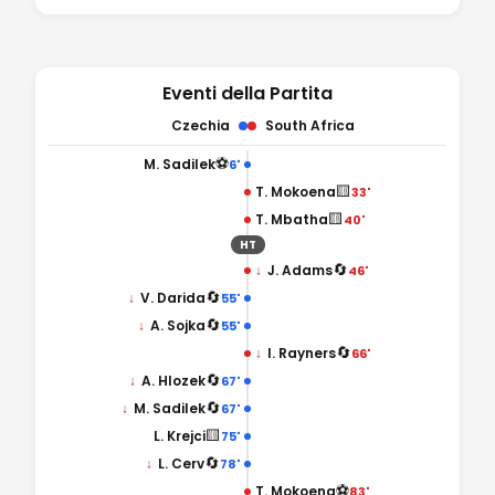
Eventi della Partita
Czechia
South Africa
⚽
M. Sadilek
6'
🟨
T. Mokoena
33'
🟨
T. Mbatha
40'
HT
🔄
↓
J. Adams
46'
🔄
↓
V. Darida
55'
🔄
↓
A. Sojka
55'
🔄
↓
I. Rayners
66'
🔄
↓
A. Hlozek
67'
🔄
↓
M. Sadilek
67'
🟨
L. Krejci
75'
🔄
↓
L. Cerv
78'
⚽
T. Mokoena
83'