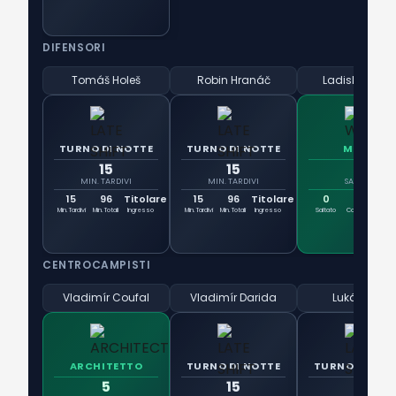
DIFENSORI
Tomáš Holeš
Robin Hranáč
Ladislav Krejč
TURNO DI NOTTE
TURNO DI NOTTE
MURO
15
15
0
MIN. TARDIVI
MIN. TARDIVI
SALTATO
15
96
Titolare
15
96
Titolare
0
3
7
Min. Tardivi
Min. Totali
Ingresso
Min. Tardivi
Min. Totali
Ingresso
Saltato
Contrasti
Duel
CENTROCAMPISTI
Vladimír Coufal
Vladimír Darida
Lukáš Červ
ARCHITETTO
TURNO DI NOTTE
TURNO DI NOT
5
15
12