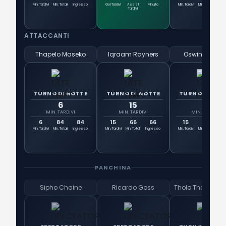
Min. Tardivi
Min. Totali
Ingresso
Gol Tardivi
Assist
Minuto
Min. Tardivi
Min. Totali
Ingr
Tardivi
ATTACCANTI
Thapelo Maseko
Iqraam Rayners
Oswin Appolli
TURNO DI NOTTE
TURNO DI NOTTE
TURNO DI NOT
6
15
15
MIN. TARDIVI
MIN. TARDIVI
MIN. TARDIVI
6
84
84
15
66
66
15
96
Tit
Min. Tardivi
Min. Totali
Ingresso
Min. Tardivi
Min. Totali
Ingresso
Min. Tardivi
Min. Totali
Ingr
PANCHINA
Sipho Chaine
Ricardo Goss