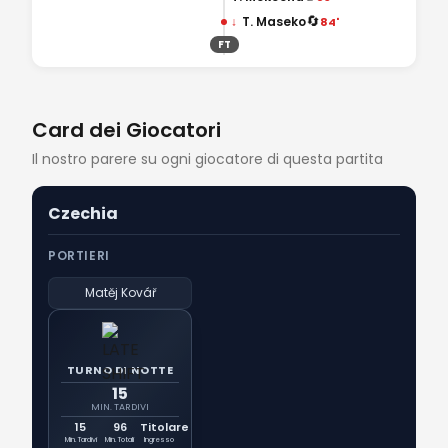
🔄
↓
T. Maseko
84'
FT
Card dei Giocatori
Il nostro parere su ogni giocatore di questa partita
Czechia
PORTIERI
Matěj Kovář
TURNO DI NOTTE
15
MIN. TARDIVI
15
96
Titolare
Min. Tardivi
Min. Totali
Ingresso