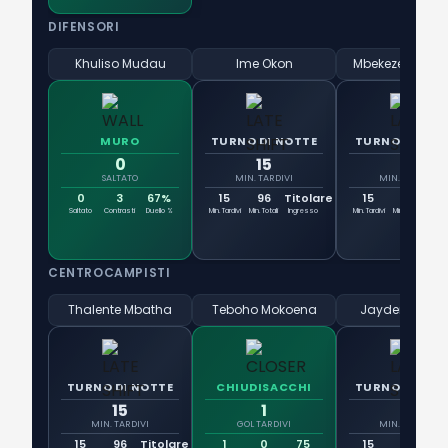
DIFENSORI
Khuliso Mudau
Ime Okon
Mbekezeli Mbok
MURO
TURNO DI NOTTE
TURNO DI NOT
0
15
15
SALTATO
MIN. TARDIVI
MIN. TARDIVI
0
3
67%
15
96
Titolare
15
96
Tit
Saltato
Contrasti
Duello %
Min. Tardivi
Min. Totali
Ingresso
Min. Tardivi
Min. Totali
Ingr
CENTROCAMPISTI
Thalente Mbatha
Teboho Mokoena
Jayden Adam
TURNO DI NOTTE
CHIUDISACCHI
TURNO DI NOT
15
1
15
MIN. TARDIVI
GOL TARDIVI
MIN. TARDIVI
15
96
Titolare
1
0
75
15
45
4