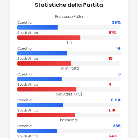
Statistiche della Partita
Possesso Palla
39%
Czechia
61%
South Africa
Tiri
14
Czechia
15
South Africa
Tiri in Porta
3
Czechia
4
South Africa
Gol Attesi (xG)
0.94
Czechia
1.18
South Africa
Passaggi
336
Czechia
548
South Africa