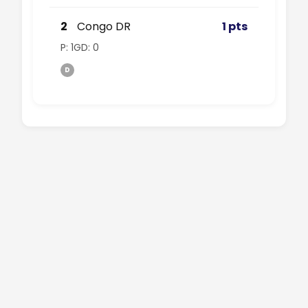
2
Congo DR
1 pts
P: 1
GD: 0
D