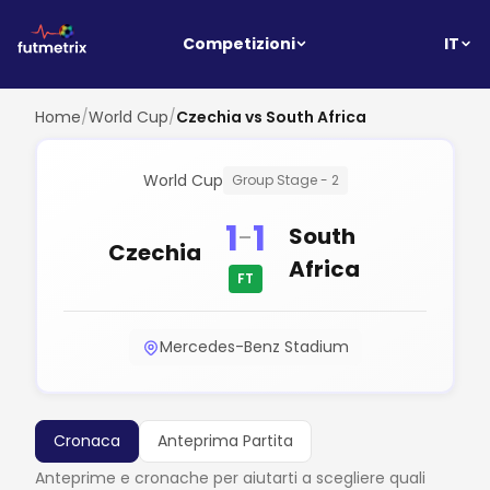
IT
Competizioni
Home
/
World Cup
/
Czechia vs South Africa
World Cup
Group Stage - 2
1
1
-
South
Czechia
Africa
FT
Mercedes-Benz Stadium
Cronaca
Anteprima Partita
Anteprime e cronache per aiutarti a scegliere quali