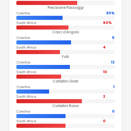
Precisione Passaggi
80%
Czechia
90%
South Africa
Calci d'Angolo
5
Czechia
4
South Africa
Falli
12
Czechia
10
South Africa
Cartellini Gialli
1
Czechia
2
South Africa
Cartellini Rossi
0
Czechia
0
South Africa