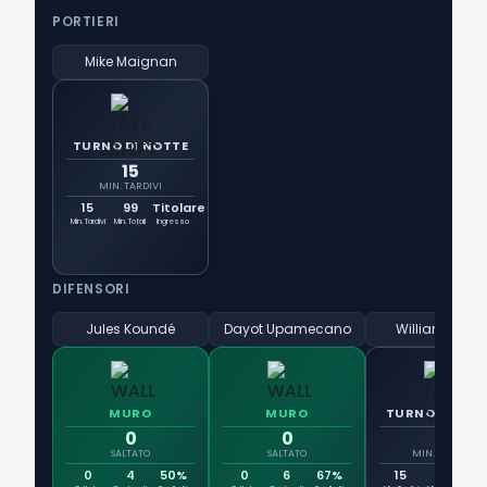
PORTIERI
Mike Maignan
TURNO DI NOTTE
15
MIN. TARDIVI
15
99
Titolare
Min. Tardivi
Min. Totali
Ingresso
DIFENSORI
Jules Koundé
Dayot Upamecano
William Salib
MURO
MURO
TURNO DI NOT
0
0
15
SALTATO
SALTATO
MIN. TARDIVI
0
4
50%
0
6
67%
15
99
Tit