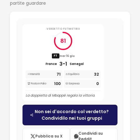
partite guardare
VERDETTO FUTMETRIX
81
mar 16 giu
FT
3-1
France
Senegal
71
32
⚡ Intensità
⚖️ Equilibrio
100
0
🏆 Posta in Palio
🎲 Sorpresa
La doppietta di Mbappé regala la vittoria.
Non sei d'accordo col verdetto?
Condividilo nei tuoi gruppi
Condividi su
Pubblica su X
Reddit