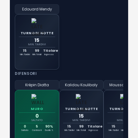
Edouard Mendy
TURNO DI NOTTE
15
MIN. TARDIVI
15
99
Titolare
Min. Tardivi
Min. Totali
Ingresso
DIFENSORI
Krépin Diatta
Kalidou Koulibaly
Moussa Niakha
MURO
TURNO DI NOTTE
TURNO DI NOT
0
15
15
SALTATO
MIN. TARDIVI
MIN. TARDIVI
0
5
90%
15
99
Titolare
15
99
Tit
Saltato
Contrasti
Duello %
Min. Tardivi
Min. Totali
Ingresso
Min. Tardivi
Min. Totali
Ingr