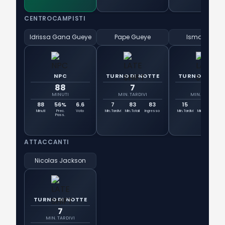
CENTROCAMPISTI
Idrissa Gana Gueye
Pape Gueye
Ismaïla Sarr
NPC
TURNO DI NOTTE
TURNO DI NOT
88
7
15
MINUTI
MIN. TARDIVI
MIN. TARDIVI
88
56%
6.6
7
83
83
15
75
7
Minuti
Prec.
Voto
Min. Tardivi
Min. Totali
Ingresso
Min. Tardivi
Min. Totali
Ingr
Pass.
ATTACCANTI
Nicolas Jackson
TURNO DI NOTTE
7
MIN. TARDIVI