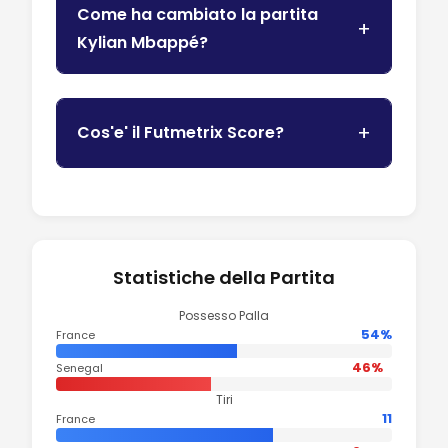
Come ha cambiato la partita
Kylian Mbappé?
Cos'e' il Futmetrix Score?
Statistiche della Partita
Possesso Palla
54%
France
46%
Senegal
Tiri
11
France