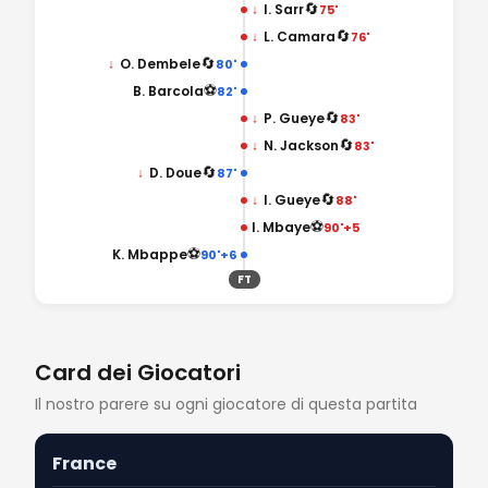
🔄
↓
I. Sarr
75'
🔄
↓
L. Camara
76'
🔄
↓
O. Dembele
80'
⚽
B. Barcola
82'
🔄
↓
P. Gueye
83'
🔄
↓
N. Jackson
83'
🔄
↓
D. Doue
87'
🔄
↓
I. Gueye
88'
⚽
I. Mbaye
90'+5
⚽
K. Mbappe
90'+6
FT
Card dei Giocatori
Il nostro parere su ogni giocatore di questa partita
France