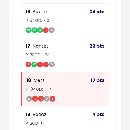
16
Auxerre
34 pts
P: 34
GD: -10
W
W
W
L
D
17
Nantes
23 pts
P: 33
GD: -23
L
W
L
L
D
18
Metz
17 pts
P: 34
GD: -44
D
L
L
D
L
19
Rodez
4 pts
P: 2
GD: +1