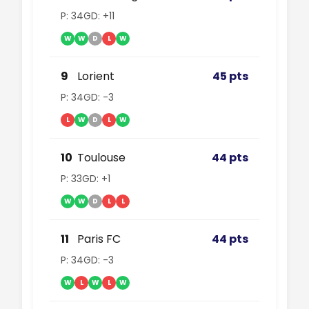
P: 34
GD: +11
W
W
D
L
W
9
Lorient
45 pts
P: 34
GD: -3
L
W
D
L
W
10
Toulouse
44 pts
P: 33
GD: +1
W
W
D
L
L
11
Paris FC
44 pts
P: 34
GD: -3
W
L
W
L
W