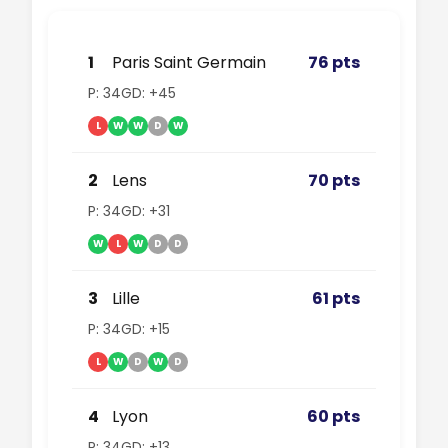
1
Paris Saint Germain
76 pts
P: 34
GD: +45
L
W
W
D
W
2
Lens
70 pts
P: 34
GD: +31
W
L
W
D
D
3
Lille
61 pts
P: 34
GD: +15
L
W
D
W
D
4
Lyon
60 pts
P: 34
GD: +13