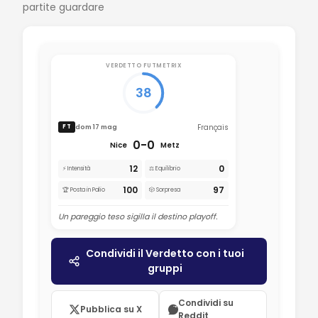
partite guardare
VERDETTO FUTMETRIX
38
Français
dom 17 mag
FT
0-0
Nice
Metz
12
0
⚡ Intensità
⚖️ Equilibrio
100
97
🏆 Posta in Palio
🎲 Sorpresa
Un pareggio teso sigilla il destino playoff.
Condividi il Verdetto con i tuoi
gruppi
Condividi su
Pubblica su X
Reddit