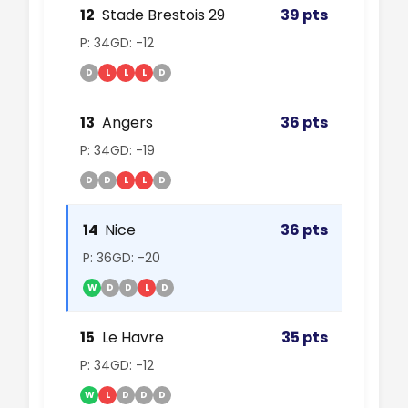
12
Stade Brestois 29
39 pts
P: 34
GD: -12
D
L
L
L
D
13
Angers
36 pts
P: 34
GD: -19
D
D
L
L
D
14
Nice
36 pts
P: 36
GD: -20
W
D
D
L
D
15
Le Havre
35 pts
P: 34
GD: -12
W
L
D
D
D