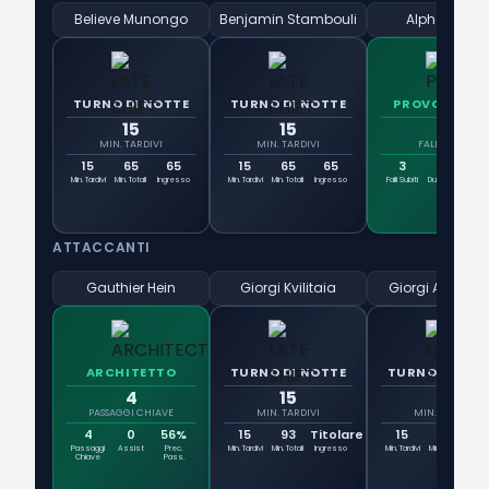
Believe Munongo
Benjamin Stambouli
Alpha Touré
TURNO DI NOTTE
TURNO DI NOTTE
PROVOCATOR
15
15
3
MIN. TARDIVI
MIN. TARDIVI
FALLI SUBITI
15
65
65
15
65
65
3
9
Min. Tardivi
Min. Totali
Ingresso
Min. Tardivi
Min. Totali
Ingresso
Falli Subiti
Duelli Vinti
Rig
Otte
ATTACCANTI
Gauthier Hein
Giorgi Kvilitaia
Giorgi Abuashvi
ARCHITETTO
TURNO DI NOTTE
TURNO DI NOT
4
15
15
PASSAGGI CHIAVE
MIN. TARDIVI
MIN. TARDIVI
4
0
56%
15
93
Titolare
15
75
7
Passaggi
Assist
Prec.
Min. Tardivi
Min. Totali
Ingresso
Min. Tardivi
Min. Totali
Ingr
Chiave
Pass.