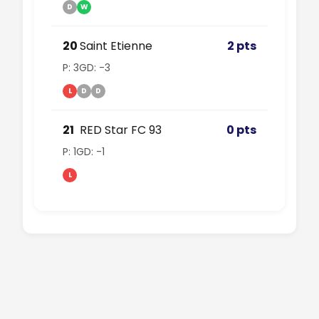
D
W
20
Saint Etienne
2 pts
P: 3
GD: -3
L
D
D
21
RED Star FC 93
0 pts
P: 1
GD: -1
L