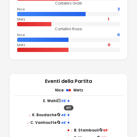
Cartellini Gialli
2
Nice
1
Metz
Cartellini Rossi
0
Nice
0
Metz
Eventi della Partita
Nice
Metz
🟨
E. Wahi
35'
HT
🔄
↓
K. Boudache
46'
🔄
↓
C. Vanhoutte
46'
🔄
↓
B. Stambouli
65'