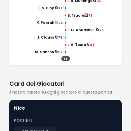
🔄
↓
B. Munongo
65'
🔄
↓
S. Diop
72'
🟨
B. Traore
73'
🟨
K. Peprah
75'
🔄
↓
G. Abuashvili
75'
🔄
↓
J. Clauss
78'
🔄
↓
A. Toure
85'
🔄
↓
M. Sanson
87'
FT
Card dei Giocatori
Il nostro parere su ogni giocatore di questa partita
Nice
PORTIERI