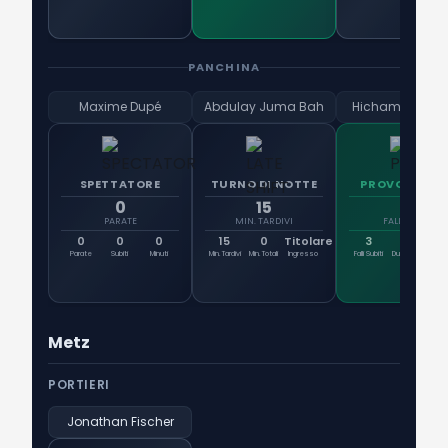
PANCHINA
Maxime Dupé
Abdulay Juma Bah
Hicham Bouda
SPETTATORE
TURNO DI NOTTE
PROVOCATOR
0
15
3
PARATE
MIN. TARDIVI
FALLI SUBITI
0
0
0
15
0
Titolare
3
6
Parate
Subiti
Minuti
Min. Tardivi
Min. Totali
Ingresso
Falli Subiti
Duelli Vinti
Rig
Otte
Metz
PORTIERI
Jonathan Fischer