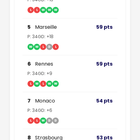
L
L
W
W
W
5
Marseille
59 pts
P: 34
GD: +18
W
W
L
D
L
6
Rennes
59 pts
P: 34
GD: +9
L
W
L
W
W
7
Monaco
54 pts
P: 34
GD: +6
L
L
W
D
D
8
Strasbourg
53 pts