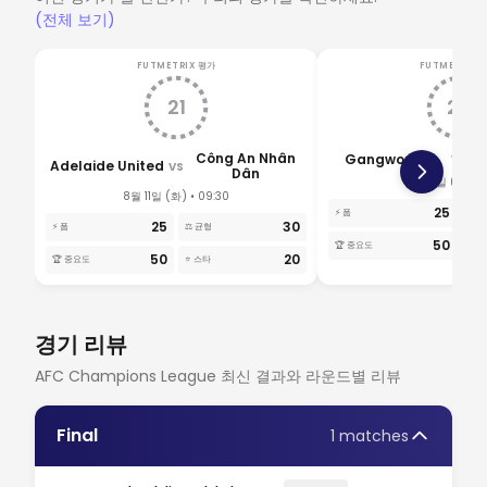
(전체 보기)
FUTMETRIX 평가
FUTMETRIX 
21
20
Công An Nhân
Gangwon FC
G
VS
Adelaide United
VS
Dân
8월 11일 (화) • 
8월 11일 (화) • 09:30
25
⚡ 폼
⚖️ 
25
30
⚡ 폼
⚖️ 균형
50
🏆 중요도
⭐ 스
50
20
🏆 중요도
⭐ 스타
경기 리뷰
AFC Champions League 최신 결과와 라운드별 리뷰
Final
1 matches