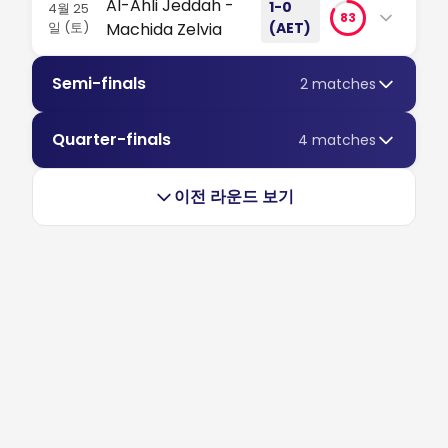
Al-Ahli Jeddah -
1-0
4월 25
83
일 (토)
Machida Zelvia
(AET)
9명, 연장전, 대륙의 왕좌. 알아흘리가 퇴장으로 인한 수
Semi-finals
2 matches
적 열세 속에서도 연장 6분 극장골을 터뜨리며 마치다
젤비아를 꺾고 우승컵을 들어 올렸습니다. 구단의 역사
를 새로 쓴 불굴의 밤입니다. #AFCCLElite #알아흘리
Quarter-finals
4 matches
#연장전
이전 라운드 보기
9명의 알아흘리, 결승전에서 기적을 쓰다 이번 AFC 챔피언스
리그 엘리트 결승전은 모든 예상을 뒤엎었습니다. 수적 열세에
몰린 홈팀 알아흘리가 연장전에서 결승골을 터뜨리며 아시아
정상에 올랐습니다. 가장 큰 무대에서 벌어진 접전 킹 압둘라
스포츠 시티에 흐르는 긴장감은 대단했습니다. 알아흘리 는 경
기 초반 근소하게 점유율을 앞섰습니다. 높은 격렬함 을 바탕
으로 초반부터 공세에 나선...
리뷰 읽기