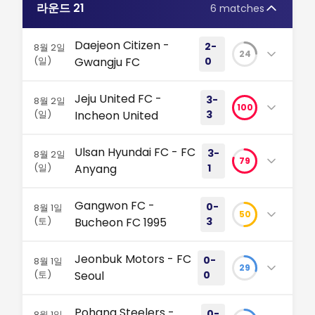
라운드 21
6 matches
Daejeon Citizen -
2-
8월 2일
24
(일)
Gwangju FC
0
스코어보드는 2-0 승리를 가리키지만, 실상은 처절한
Jeju United FC -
3-
8월 2일
잔류 싸움이었습니다. 막판 집중력에서 갈린 승부, 광주
100
(일)
Incheon United
3
FC의 시름이 깊어집니다. #K리그1 #대전시티즌 #광
주FC
제주월드컵경기장에서 펼쳐진 3-3 무승부! 6번이나 리
Ulsan Hyundai FC - FC
3-
8월 2일
드가 바뀌는 미친 난타전 끝에 승부를 가리지 못했습니
79
벼랑 끝 6포인터, 대전의 후반 뒷심이 빛나다 강등권 탈출을 위
(일)
Anyang
1
다. 상위 스플릿을 향한 두 팀의 집념이 만든 명승부입
한 처절한 맞대결은 후반 막판 놀라운 집중력을 발휘한 대전의
니다. #K리그 #제주유나이티드 #인천
울산 현대가 14분 만에 3골을 폭발시키며 안양을 무너
짜릿한 승리로 막을 내렸습니다. 대전월드컵경기장에 흐른 팽
Gangwon FC -
0-
8월 1일
뜨렸습니다! 이동경의 멀티골과 함께 짜릿한 역전승을
50
팽한 긴장감 잔류를 향한 양 팀의 높은 중요도 가 경기 초반부
파이널 A를 향한 6골 폭발, 피 말리는 혈투 상위 스플릿 진입을
(토)
Bucheon FC 1995
3
거두며 3위 자리를 지켜냅니다. 막판 페널티킥 실축으
터 대전월드컵경기장의 피치를 지배했습니다. 잔류 안정권과
향한 두 팀의 절박함이 90분 내내 불을 뿜으며 K리그1 최고의
로 무너진 안양의 집중력이 아쉽네요. #울산현대 #이
승점 19점 차이로 절박한 상황에 놓인 원정팀 광주 FC 는...
점유율 67%를 내주고도 완승을 거둔 부천 FC 1995! 강
명승부를 완성했습니다. 폭풍의 서막 제주월드컵경기장에서
Jeonbuk Motors - FC
0-
8월 1일
동경 #K리그1
원 FC의 안방에서 벌어진 완벽한 잔류 싸움의 반전입니
29
열린 이번 중요도 높은 맞대결은 킥오프 직후부터 불을 뿜었습
(토)
Seoul
0
리뷰 읽기
다. 남은 시즌의 향방을 바꿀 충격적인 90분이었습니
니다. 제주 유나이티드 FC 는 점유율을 52%로 살짝 우위에 두
14분의 폭풍: 울산 현대, 안양을 상대로 짜릿한 대역전극을 완
다. #K리그1 #부천FC #대이변
며 홈구장의 이점을 살려 경기를 주도해 나갔습니다....
스코어보드는 0-0을 가리키지만, 진짜 이야기는 선두
성하다 팽팽한 상위권 다툼 속에서 터진 14분간의 골 폭풍은
Pohang Steelers -
0-
8월 1일