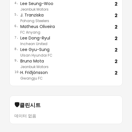
Lee Seung-Woo
2
4.
Jeonbuk Motors
J. Tranziska
2
5.
Pohang Steelers
Matheus Oliveira
2
6.
FC Anyang
Lee Dong-Ryul
2
7.
Incheon United
Lee Gyu-Sung
2
8.
Ulsan Hyundai FC
Bruno Mota
2
9.
Jeonbuk Motors
H. Friðjónsson
2
10.
Gwangju FC
🛡️
클린시트
데이터 없음