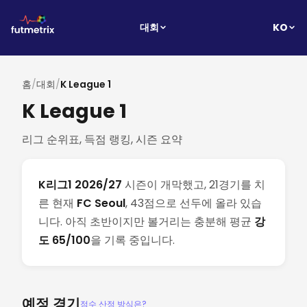
KO
대회
홈
/
대회
/
K League 1
K League 1
리그 순위표, 득점 랭킹, 시즌 요약
K리그1 2026/27
시즌이 개막했고, 21경기를 치
른 현재
FC Seoul
, 43점으로 선두에 올라 있습
니다. 아직 초반이지만 볼거리는 충분해 평균
강
도 65/100
을 기록 중입니다.
예정 경기
점수 산정 방식은?