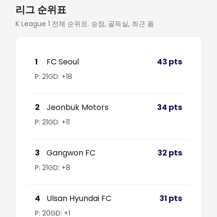
리그 순위표
K League 1 전체 순위표. 승점, 골득실, 최근 폼
1
FC Seoul
43 pts
P: 21
GD: +18
2
Jeonbuk Motors
34 pts
P: 21
GD: +11
3
Gangwon FC
32 pts
P: 21
GD: +8
4
Ulsan Hyundai FC
31 pts
P: 20
GD: +1