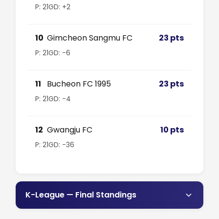
P: 21
GD: +2
10
Gimcheon Sangmu FC
23 pts
P: 21
GD: -6
11
Bucheon FC 1995
23 pts
P: 21
GD: -4
12
Gwangju FC
10 pts
P: 21
GD: -36
K-League — Final Standings