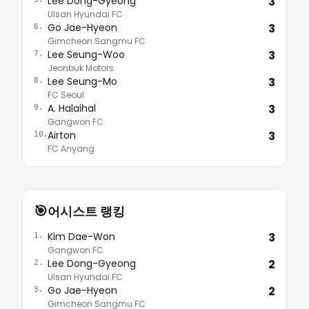
Lee Dong-Gyeong
3
Ulsan Hyundai FC
Go Jae-Hyeon
3
6.
Gimcheon Sangmu FC
Lee Seung-Woo
3
7.
Jeonbuk Motors
Lee Seung-Mo
3
8.
FC Seoul
A. Halaihal
3
9.
Gangwon FC
Airton
3
10.
FC Anyang
🎯
어시스트 랭킹
Kim Dae-Won
3
1.
Gangwon FC
Lee Dong-Gyeong
2
2.
Ulsan Hyundai FC
Go Jae-Hyeon
2
3.
Gimcheon Sangmu FC