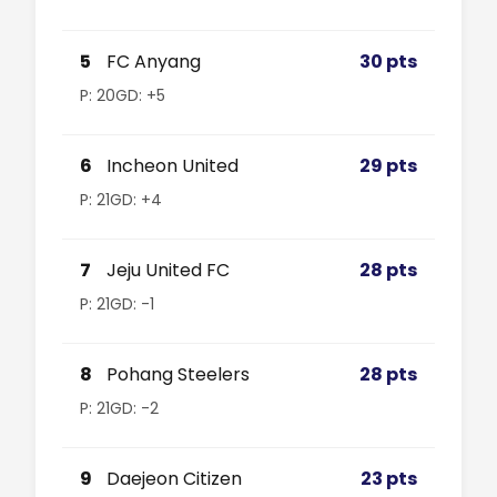
5
FC Anyang
30 pts
P: 20
GD: +5
6
Incheon United
29 pts
P: 21
GD: +4
7
Jeju United FC
28 pts
P: 21
GD: -1
8
Pohang Steelers
28 pts
P: 21
GD: -2
9
Daejeon Citizen
23 pts