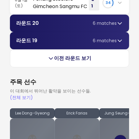
를 굳힌 FC 서울의 완벽한 수비 전술입니다. 9점 차 선
34
이 경기가 왜 축구 팬들의 가슴을 뛰게 만드는지 완벽하게 증
춘천을 침묵에 빠뜨린 부천의 치명적인 역습 67%의 점유율을
(토)
Gimcheon Sangmu FC
1
리뷰 읽기
두 자리는 여전히 견고합니다. #K리그1 #FC서울 #우
명했습니다. 폭풍 전야의 팽팽한 기싸움 울산문수축구경기장
쥔 상위권 팀을 상대로 하위권 팀이 만들어낸 완벽한 카운터펀
승경쟁
포항 스틸야드에서 충격적인 결과가 나왔습니다. 전광
에서 펼쳐진 이 경기의 전반전은 탐색전의 연속이었습니다. 원
치였습니다. 흔들린 강원의 초반 춘천송암 스타디움의 공기는
라운드 20
6 matches
정팀 FC 안양 은 52%로 점유율을 근소하게 가져가며 경기를
판은 1-0을 가리키지만, 진짜 이야기는 단 한 번의 퇴장
예상과 다르게 흘렀습니다. 강원 FC 는 특유의 점유율 축구로
전술적 교착 상태에 빠진 선두권 맞대결 미리 보는 결승전으로
차분히 운영했습니다. 두...
이 어떻게 팀의 생존 경쟁을 완벽히 망가뜨렸는지에 있
경기를 지배하려 했지만, 파이널 서드에서의 날카로움이 부족
기대를 모았던 1, 2위 맞대결은 결국 원정팀의 선두 체제만 굳
습니다. #K리그1 #김천상무 #포항스틸러스
라운드 19
6 matches
했습니다. 반면 잔류 싸움에 사활을 건 부천 FC 1995 는 높은
혀주는 전술적 촌극으로 막을 내렸습니다. 전반전 양상 전주월
리뷰 읽기
격렬함...
드컵경기장을 가득 채운 뜨거운 기대감과 달리, 피치 위에서
스틸야드를 덮친 퇴장 악몽, 김천 상무의 짜릿한 한 방 치열한
펼쳐진 초반 양상은 다소 실망스러웠습니다. K리그1 최고의 빅
이전 라운드 보기
강등권 잔류 싸움에서 퇴장 변수가 낳은 나비효과가 얼마나 치
리뷰 읽기
매치이자 엄청난 중요도 를 띤 이번 맞대결은 시작부터 지나치
명적인 결과를 초래하는지 적나라하게 보여준 90분이었습니
게 조심스러운...
다. 팽팽한 전반의 탐색전 K리그1 하위권 탈출을 향한 높은 중
주목 선수
요도를 증명하듯, 포항 스틸야드는 초반부터 팽팽한 긴장감과
리뷰 읽기
무거운 침묵으로 가득 찼습니다. 홈팀 포항 스틸러스 는 안정
이 대회에서 뛰어난 활약을 보이는 선수들.
적인 수비진을 바탕으로...
(전체 보기)
리뷰 읽기
Lee Dong-Gyeong
Erick Farias
Jung Seung-Hyu