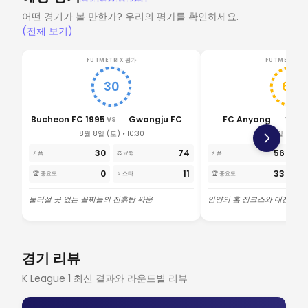
어떤 경기가 볼 만한가? 우리의 평가를 확인하세요.
(전체 보기)
FUTMETRIX 평가
FUTMETRIX 
30
68
Bucheon FC 1995
Gwangju FC
FC Anyang
D
VS
VS
8월 8일 (토) • 10:30
8월 8일 (토) • 1
30
74
56
⚡ 폼
⚖️ 균형
⚡ 폼
⚖️ 
0
11
33
🏆 중요도
⭐ 스타
🏆 중요도
⭐ 스
물러설 곳 없는 꼴찌들의 진흙탕 싸움
안양의 홈 징크스와 대전의 무
경기 리뷰
K League 1 최신 결과와 라운드별 리뷰