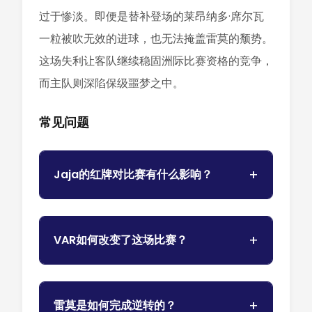
过于惨淡。即便是替补登场的莱昂纳多·席尔瓦
一粒被吹无效的进球，也无法掩盖雷莫的颓势。
这场失利让客队继续稳固洲际比赛资格的竞争，
而主队则深陷保级噩梦之中。
常见问题
Jaja的红牌对比赛有什么影响？
VAR如何改变了这场比赛？
雷莫是如何完成逆转的？