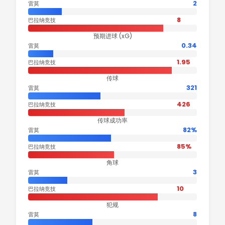
2
雷莫
8
巴拉纳竞技
预期进球 (xG)
0.34
雷莫
1.95
巴拉纳竞技
传球
321
雷莫
426
巴拉纳竞技
传球成功率
82%
雷莫
85%
巴拉纳竞技
角球
3
雷莫
10
巴拉纳竞技
犯规
8
雷莫