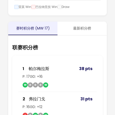
雷莫 Win
巴拉纳竞技 Win
Draw
赛时积分榜 (MW 17)
最新积分榜
联赛积分榜
1
帕尔梅拉斯
38 pts
P: 17
GD: +16
W
D
D
D
W
2
弗拉门戈
31 pts
P: 16
GD: +12