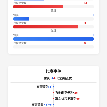
13
巴拉纳竞技
黄牌
1
雷莫
4
巴拉纳竞技
红牌
1
雷莫
0
巴拉纳竞技
比赛事件
雷莫
巴拉纳竞技
⚽
布雷诺
14'
•
布鲁诺·萨佩利
26'
⚽
凯文·比韦罗斯
45'
🟥
布雷诺
45'+8