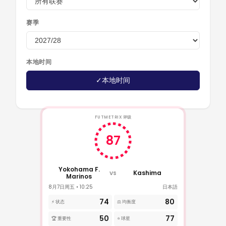
赛季
本地时间
✓
本地时间
FUTMETRIX 评级
87
Yokohama F.
Kashima
VS
Marinos
8月7日周五 • 10:25
日本語
74
80
⚡ 状态
⚖️ 均衡度
50
77
🏆 重要性
⭐ 球星