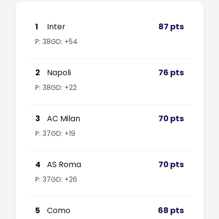
1
Inter
87 pts
P: 38
GD: +54
2
Napoli
76 pts
P: 38
GD: +22
3
AC Milan
70 pts
P: 37
GD: +19
4
AS Roma
70 pts
P: 37
GD: +26
5
Como
68 pts