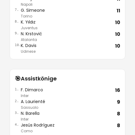
Napoli
G. Simeone
11
7.
Torino
K. Yıldız
10
8.
Juventus
N. Krstović
10
9.
Atalanta
K. Davis
10
10.
Udinese
🎯
Assistkönige
F. Dimarco
16
1.
Inter
A. Laurienté
9
2.
Sassuolo
N. Barella
8
3.
Inter
Jesús Rodríguez
8
4.
Como