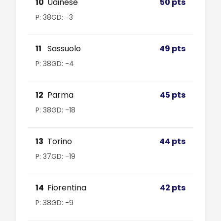
10
Udinese
50 pts
P: 38
GD: -3
11
Sassuolo
49 pts
P: 38
GD: -4
12
Parma
45 pts
P: 38
GD: -18
13
Torino
44 pts
P: 37
GD: -19
14
Fiorentina
42 pts
P: 38
GD: -9