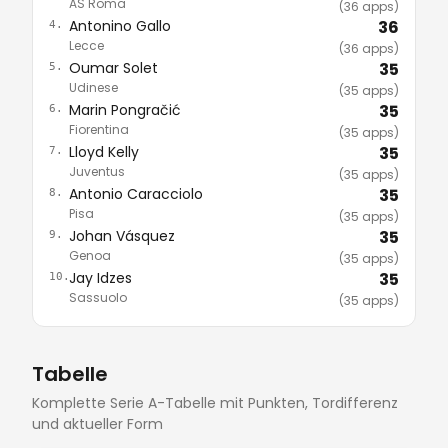
AS Roma
(36 apps)
Antonino Gallo
36
4.
Lecce
(36 apps)
Oumar Solet
35
5.
Udinese
(35 apps)
Marin Pongračić
35
6.
Fiorentina
(35 apps)
Lloyd Kelly
35
7.
Juventus
(35 apps)
Antonio Caracciolo
35
8.
Pisa
(35 apps)
Johan Vásquez
35
9.
Genoa
(35 apps)
Jay Idzes
35
10.
Sassuolo
(35 apps)
Tabelle
Komplette Serie A-Tabelle mit Punkten, Tordifferenz
und aktueller Form