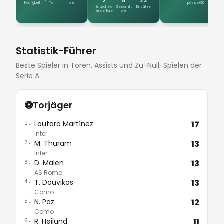
2
8
23
Häufigkeit
Tor
ore
pässe/90
Vorlagen
Entscheid
Gesamtt
Einsätze
ende Tore
ore
Statistik-Führer
Beste Spieler in Toren, Assists und Zu-Null-Spielen der
Serie A
⚽
Torjäger
Lautaro Martínez
17
1.
Inter
M. Thuram
13
2.
Inter
D. Malen
13
3.
AS Roma
T. Douvikas
13
4.
Como
N. Paz
12
5.
Como
R. Højlund
11
6.