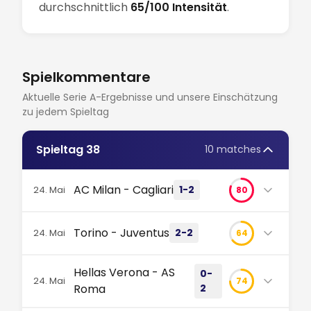
durchschnittlich
65/100 Intensität
.
Spielkommentare
Aktuelle Serie A-Ergebnisse und unsere Einschätzung
zu jedem Spieltag
Spieltag 38
10 matches
AC Milan - Cagliari
1-2
24. Mai
80
Auf dem Papier eine Niederlage für Mailand,
Torino - Juventus
2-2
24. Mai
64
doch die wahre Geschichte ist das Dauerfeuer
von Cagliari im Meazza. Selbst 9 Paraden von
Ein feuriges Stadtderby lässt das Stadio
Maignan konnten diese monumentale
Hellas Verona - AS
0-
Olimpico Grande Torino beben! 28 Schüsse und
24. Mai
74
Überraschung am letzten Spieltag nicht
Roma
2
pures Chaos am letzten Spieltag, doch die
verhindern! #SerieA #Milan #Upset