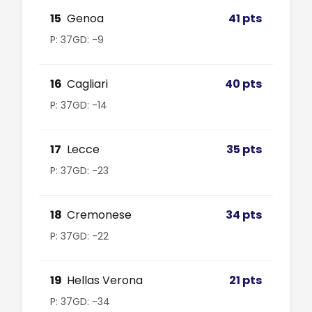
15
Genoa
41 pts
P: 37
GD: -9
16
Cagliari
40 pts
P: 37
GD: -14
17
Lecce
35 pts
P: 37
GD: -23
18
Cremonese
34 pts
P: 37
GD: -22
19
Hellas Verona
21 pts
P: 37
GD: -34