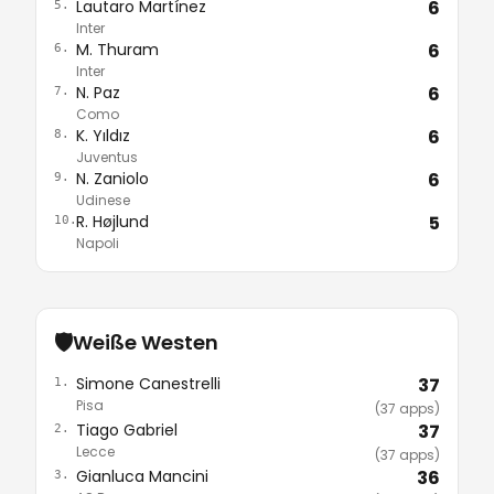
Lautaro Martínez
6
5.
Inter
M. Thuram
6
6.
Inter
N. Paz
6
7.
Como
K. Yıldız
6
8.
Juventus
N. Zaniolo
6
9.
Udinese
R. Højlund
5
10.
Napoli
🛡️
Weiße Westen
Simone Canestrelli
37
1.
Pisa
(37 apps)
Tiago Gabriel
37
2.
Lecce
(37 apps)
Gianluca Mancini
36
3.