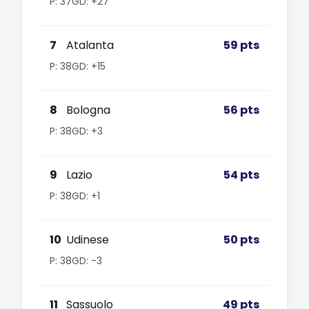
P: 37
GD: +27
7
Atalanta
59 pts
P: 38
GD: +15
8
Bologna
56 pts
P: 38
GD: +3
9
Lazio
54 pts
P: 38
GD: +1
10
Udinese
50 pts
P: 38
GD: -3
11
Sassuolo
49 pts