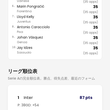
Udinese
(35 apps)
Marin Pongračić
35
6.
Fiorentina
(35 apps)
Lloyd Kelly
35
7.
Juventus
(35 apps)
Antonio Caracciolo
35
8.
Pisa
(35 apps)
Johan Vásquez
35
9.
Genoa
(35 apps)
Jay Idzes
35
10.
Sassuolo
(35 apps)
リーグ順位表
Serie Aの完全順位表。勝点、得失点差、最近のフォーム
1
Inter
87 pts
P: 38
GD: +54