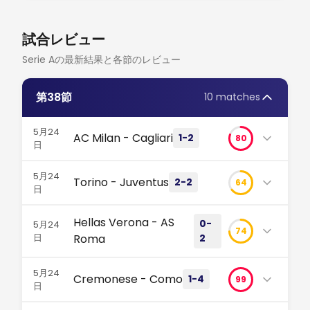
試合レビュー
Serie Aの最新結果と各節のレビュー
第38節
10 matches
5月24
AC Milan - Cagliari
1-2
80
日
スコアはACミランの敗北。しかし、この試合の真の
5月24
Torino - Juventus
2-2
64
物語は、カリアリがメアッツァで見せた猛攻だ。メニ
日
ャンの9セーブさえも及ばず、最終節に歴史的な番狂
スタディオ・オリンピコ・グランデ・トリノが揺れ
わせが起きた！ #セリエA #ACミラン #番狂わせ
Hellas Verona - AS
0-
5月24
た！28本のシュートが飛び交うカオスな最終節とな
74
日
Roma
2
ったが、街の誇りは分かち合われる結果に。#セリエ
サルデーニャの衝撃、メアッツァを沈黙させる 最終節に起き
た驚きの番狂わせ。格下のビジターチームが完全に試合をひ
A #トリノ #ユヴェントス
スコアは2-0ですが、真の物語は退場劇までのモンテ
5月24
っくり返し、攻撃への執念が最強のホストをも打ち破れるこ
Cremonese - Como
1-4
99
ィポの奮闘にありました。ASローマがチャンピオン
日
街のライバル同士が演じたカオスな激闘 スタディオ・オリン
とを証明した。 早すぎた幻影 ACミラン が先制したことで、
ズリーグ出場へ大きく前進！ #セリエA #ASローマ
ピコ・グランデ・トリノで行われた息もつかせぬ4ゴールの
スタディオ・ジョヴァンニ・ジーニで起きた衝撃の結
本拠地のサポーターたちはリーグ最終戦を順当に締めくくれ