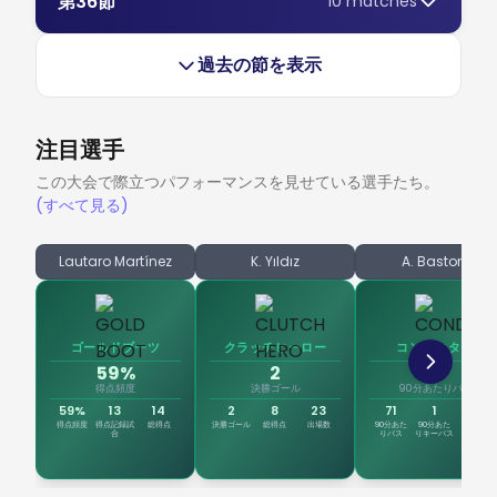
分け合う結果に。 #セリエA #フィオレンティーナ #
第36節
10 matches
が、ホームチームは規律あるブロックを敷き、堅実に試合を
ダルッラーの激闘、王者が有終の美 インテルは、彼らの圧倒
代未聞の事態が起こる。71分から72分にかけて、試合は完全
ィオ・オリンピコでの最終戦は、順当な結果に終わるはずだ
激しさは見られなかった。 パルマ がポゼッションで優位に
だ。このミッドフィールドの司令塔は、ピッチに入ってわず
アタランタ
コントロールした。彼らは相手に対し、厚い守備網を崩す術
的な攻撃サッカーの真髄を見せつける6ゴールが生まれた熱
にショートした。ピッチ上の 激しさ は制御不能な怒りへと
った。しかし、最下位のチームは本物の闘志を見せた。順位
レビューを読む
立ち、規律ある守備ブロックを忍耐強く崩そうと試みるも、
か14分で自身の天才性を証明し、見事なアシストを供給し
を問う形となり、前半の残りの時間は深いブロックによる守
狂的な一戦を経て、セリエA優勝を祝うにふさわしい国内最
変わり、まずは ミラン・ジュリッチ に一発レッドが提示さ
表の最下位に沈む ピサ は、序盤に意外にもポゼッションで
過去の節を表示
決定的なパスには至らない。 激しさ は控えめで、ホームチ
クリステンセンの鉄壁、アタランタの猛攻を阻む 容赦ない猛
た。24分、 ラスムス・ホイルンド がこの好機を冷徹に沈
備の妙と、相手を苛立たせる戦術のマスタークラスとなっ
強の座を証明した。 祝祭の始まり この最終節にかけられた
れた。続く抗議の中で アルベルト・グラッ
優位に立ち、すでに降格が決まったチーム特有の自由さでボ
ームが遠目からシュートを放つ場面もあったが、ペナルティ
攻を浴びながらも、最終節のドラマを決定づけたのは、フィ
め、試合の 拮抗度 は完全にホームチームへと傾いた。その
た。 守備の青写真 早い時間帯の失点により、 ジェノア は主
重要度 は、プライドと待望の戴冠を祝うこと以外になかった
ールを動かした。彼らは中盤で巧みにボールを回し、モチベ
エリア内を攻略する決定力に欠いた。対するサッスオーロの
オレンティーナの粘り強い守備だった。 ベルガモの怒涛の攻
後、ナポリは68%という圧倒的なボール支配率を記録し、ピ
導権を握らざるを得なくなり、ボールポゼッション率は68%
が、両チームの選手たちはまるでエキシビションマッチのよ
ーションが欠けているように見えたホームチームを苛立たせ
レビューを読む
注目選手
攻撃は完全に不発で、90分を通じて枠内シュートわずか1本
撃 スタディオ・アルテミオ・フランキでの試合は、開始直後
ッチをまるで自分たちのパス回しの練習場に変えてしまっ
と大き
うに振る舞うことはなかった。インテルはスタディオ・レナ
た。23分、 番狂わせ指数 が急上昇する。 ミシェル・アエビ
に終わった。この試合で唯一際立っていたのは ステファノ・
から凄まじい 激しさ に包まれた。 アタランタ は開始早々か
た。アウェイのウディネーゼは、執拗なプレスにさらされ、
ート・ダルッラーに到着した瞬間から、チャンピオンとして
この大会で際立つパフォーマンスを見せている選手たち。
シェール が危険なエリアへ鋭いパスを送り、 ステファノ・
トゥラーティ だろう。サッスオーロのGKは守備陣を巧みに
らポゼッション率60%を記録して主導権を握り、相手ボック
ひたすらボールを追いかける展開を強いられた。 試合の転換
(すべて見る)
の風格を漂わせていた。22分、新王者 フェデリコ・ディマル
レビューを読む
モレオ がローマの観衆を沈黙させた。試合全体を通した期待
統率し、好守でパルマの攻撃を阻み続けた。 戦術的ひらめき
スを圧倒した。アウェイチームは計21本ものシュートを浴び
点 後半、ウデ
コ が先制弾を叩き込み、アウェイのサポーターを熱狂の渦に
得点（xG）は1.55に達しており、アウェイチームの先制は数
試合はスコアレスドローの気配が漂い始めたが、ホームの監
せ、相手陣内をまるで射的場のようにしたが、そこに立ちは
巻き込んだ。このまま王者の独壇場になるかと思われたが、
Lautaro Martínez
K. Yıldız
A. Bastoni
字的にも妥当なものだった。一時は、失うものがない相手に
督が交代カードを切ったことで均衡が崩れる。ピッチに送り
だかったのが「壁」と化した オリヴァー・クリステンセン
レビューを読む
ボローニャ はホームで静かなホスト役を務めることを断固拒
対してホームチームが完全にアイデアを欠いているように見
込まれた ポントゥス・アルムクヴィスト が、停滞していた
だ。 フィオレンティーナ のGKはエリア内を完璧に統率し、
否した。先制からわずか3分後、 フェデリコ・ベルナルデス
えた。 2分間の猛攻 眠れる巨人を怒らせれば、その代償は大
最終
6度の決定的なセーブでアタランタの猛攻をことごとく封じ
キ が衝撃的な同点弾を突き刺し、試合を振り出しに戻した。
きい。30分を過ぎたあたりで試合の 激しさ が激変した。
ゴールドブーツ
クラッチヒーロー
コンダクター
込めた。 フィレンツェでのカウンター サッカーの理屈では
シーズン最終戦とは思えないほどの 激しさ がピッチを包み
59%
2
71
レビューを読む
計れない展開が起きるものだ。試合の 拮抗度 は流れに逆ら
込み、両チームとも戦術的な慎重さをかなぐり捨てた。前半
レビューを読む
得点頻度
決勝ゴール
90分あたりパス
う形で一変した。アタランタが試合のテンポを支配する中、
終了間際、 トンマーゾ・ポベガ がアウェイチームを沈める
59%
13
14
2
8
23
71
1
4
39分に先制したのはホームのフィオレンティーナだった。
得点頻度
得点記録試
総得点
決勝ゴール
総得点
出場数
90分あた
90分あた
ゴール+ア
逆転弾を決め、ホストが驚きかつ妥当な2-1のリードを持っ
合
りパス
りキーパス
シスト
マルコ・ブレッシャニーニ が相手の守備網を切り裂き、その
パスを受けた ロベルト・ピッコリ が冷静にゴールへ流し込
レビューを読む