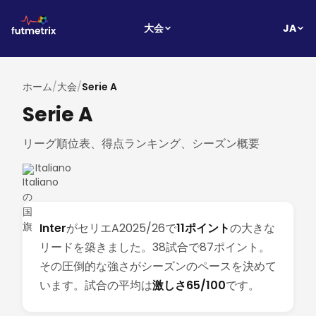
JA
大会
ホーム
/
大会
/
Serie A
Serie A
リーグ順位表、得点ランキング、シーズン概要
Italiano
Inter
がセリエA2025/26で
11ポイント
の大きな
リードを築きました。38試合で87ポイント。
その圧倒的な強さがシーズンのペースを決めて
います。試合の平均は
激しさ65/100
です。