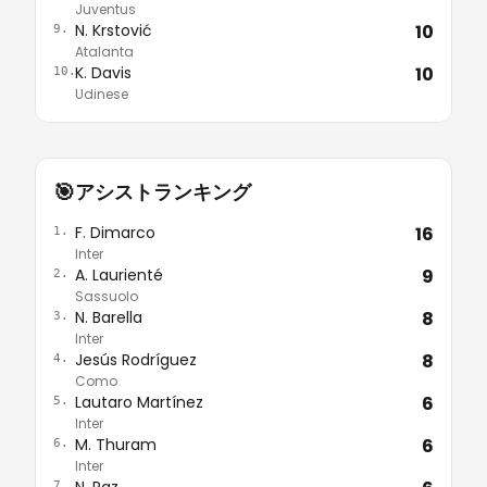
Juventus
N. Krstović
10
9.
Atalanta
K. Davis
10
10.
Udinese
🎯
アシストランキング
F. Dimarco
16
1.
Inter
A. Laurienté
9
2.
Sassuolo
N. Barella
8
3.
Inter
Jesús Rodríguez
8
4.
Como
Lautaro Martínez
6
5.
Inter
M. Thuram
6
6.
Inter
N. Paz
7.