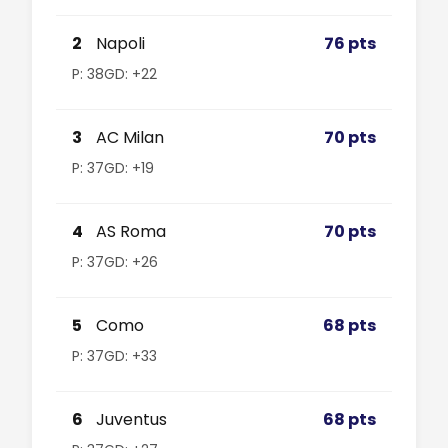
2
Napoli
76 pts
P: 38
GD: +22
3
AC Milan
70 pts
P: 37
GD: +19
4
AS Roma
70 pts
P: 37
GD: +26
5
Como
68 pts
P: 37
GD: +33
6
Juventus
68 pts