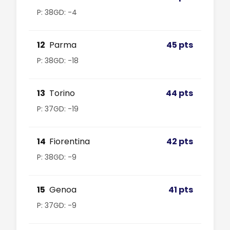
P: 38
GD: -4
12
Parma
45 pts
P: 38
GD: -18
13
Torino
44 pts
P: 37
GD: -19
14
Fiorentina
42 pts
P: 38
GD: -9
15
Genoa
41 pts
P: 37
GD: -9