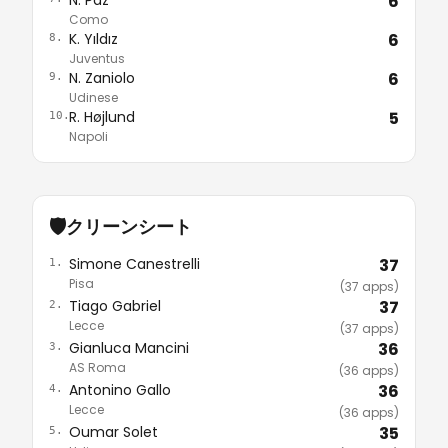
6
Como
K. Yıldız
6
8.
Juventus
N. Zaniolo
6
9.
Udinese
R. Højlund
5
10.
Napoli
🛡️
クリーンシート
Simone Canestrelli
37
1.
Pisa
(37 apps)
Tiago Gabriel
37
2.
Lecce
(37 apps)
Gianluca Mancini
36
3.
AS Roma
(36 apps)
Antonino Gallo
36
4.
Lecce
(36 apps)
Oumar Solet
35
5.