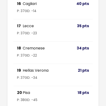
16
Cagliari
40 pts
P: 37
GD: -14
17
Lecce
35 pts
P: 37
GD: -23
18
Cremonese
34 pts
P: 37
GD: -22
19
Hellas Verona
21 pts
P: 37
GD: -34
20
Pisa
18 pts
P: 38
GD: -45