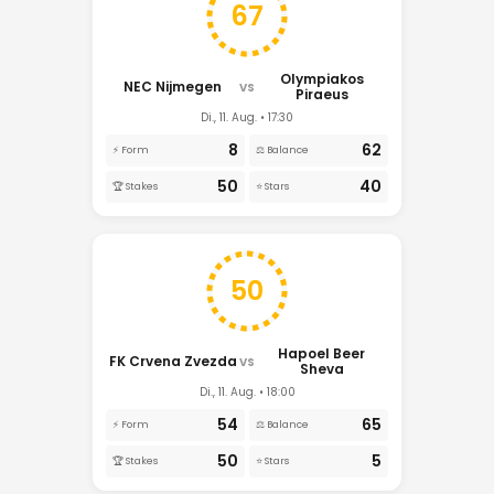
67
Olympiakos
NEC Nijmegen
VS
Piraeus
Di., 11. Aug. • 17:30
8
62
⚡ Form
⚖️ Balance
50
40
🏆 Stakes
⭐ Stars
50
Hapoel Beer
FK Crvena Zvezda
VS
Sheva
Di., 11. Aug. • 18:00
54
65
⚡ Form
⚖️ Balance
50
5
🏆 Stakes
⭐ Stars