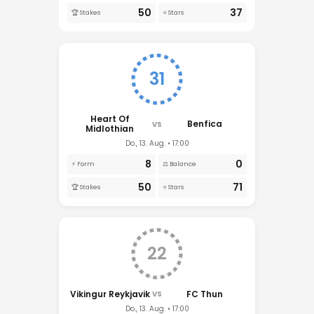
50
37
🏆 Stakes
⭐ Stars
31
Heart Of
Benfica
VS
Midlothian
Do., 13. Aug. • 17:00
8
0
⚡ Form
⚖️ Balance
50
71
🏆 Stakes
⭐ Stars
22
Vikingur Reykjavik
FC Thun
VS
Do., 13. Aug. • 17:00