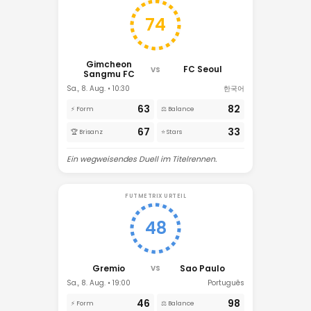
74
Gimcheon
FC Seoul
VS
Sangmu FC
Sa., 8. Aug. • 10:30
한국어
63
82
⚡ Form
⚖️ Balance
67
33
🏆 Brisanz
⭐ Stars
Ein wegweisendes Duell im Titelrennen.
FUTMETRIX URTEIL
48
Gremio
Sao Paulo
VS
Sa., 8. Aug. • 19:00
Português
46
98
⚡ Form
⚖️ Balance