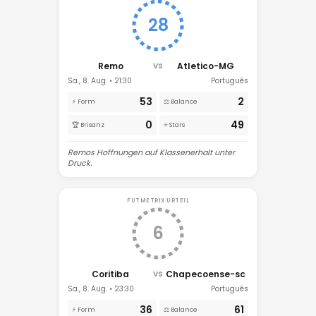
28
Remo
Atletico-MG
VS
Sa., 8. Aug. • 21:30
Português
53
2
⚡ Form
⚖️ Balance
0
49
🏆 Brisanz
⭐ Stars
Remos Hoffnungen auf Klassenerhalt unter
Druck.
FUTMETRIX URTEIL
6
Coritiba
Chapecoense-sc
VS
Sa., 8. Aug. • 23:30
Português
36
61
⚡ Form
⚖️ Balance