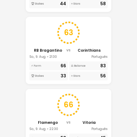
44
58
🏆 Stakes
⭐ Stars
63
RB Bragantino
Corinthians
VS
So., 9. Aug. • 21:30
Português
66
83
⚡ Form
⚖️ Balance
33
56
🏆 Stakes
⭐ Stars
66
Flamengo
Vitoria
VS
So., 9. Aug. • 22:30
Português