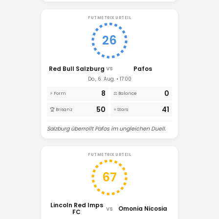
FUTMETRIX URTEIL
26
Red Bull Salzburg
Pafos
VS
Do., 6. Aug. • 17:00
8
0
⚡ Form
⚖️ Balance
50
41
🏆 Brisanz
⭐ Stars
Salzburg überrollt Pafos im ungleichen Duell.
FUTMETRIX URTEIL
67
Lincoln Red Imps
Omonia Nicosia
VS
FC