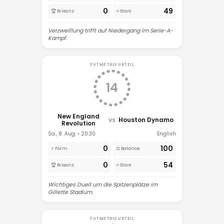
0
49
🏆 Brisanz
⭐ Stars
Verzweiflung trifft auf Niedergang im Serie-A-
Kampf.
FUTMETRIX URTEIL
14
New England
Houston Dynamo
VS
Revolution
Sa., 8. Aug. • 20:30
English
0
100
⚡ Form
⚖️ Balance
0
54
🏆 Brisanz
⭐ Stars
Wichtiges Duell um die Spitzenplätze im
Gillette Stadium.
FUTMETRIX URTEIL