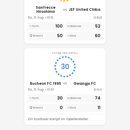
Sanfrecce
JEF United Chiba
VS
Hiroshima
Sa., 8. Aug. • 10:15
日本語
100
52
⚡ Form
⚖️ Balance
50
60
🏆 Brisanz
⭐ Stars
FUTMETRIX URTEIL
30
Bucheon FC 1995
Gwangju FC
VS
Sa., 8. Aug. • 10:30
한국어
30
74
⚡ Form
⚖️ Balance
0
11
🏆 Brisanz
⭐ Stars
Ein trostloser Kampf im Tabellenkeller