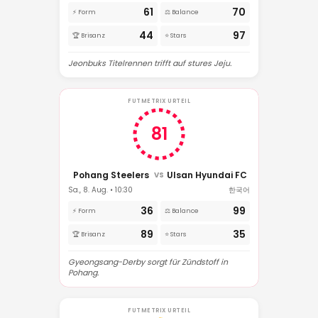
61
70
⚡ Form
⚖️ Balance
44
97
🏆 Brisanz
⭐ Stars
Jeonbuks Titelrennen trifft auf stures Jeju.
FUTMETRIX URTEIL
81
Pohang Steelers
Ulsan Hyundai FC
VS
Sa., 8. Aug. • 10:30
한국어
36
99
⚡ Form
⚖️ Balance
89
35
🏆 Brisanz
⭐ Stars
Gyeongsang-Derby sorgt für Zündstoff in
Pohang.
FUTMETRIX URTEIL