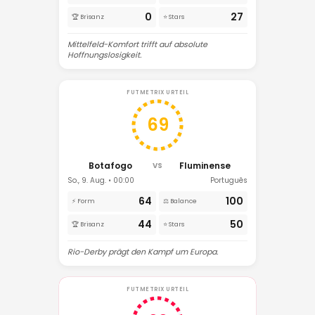
0
27
🏆 Brisanz
⭐ Stars
Mittelfeld-Komfort trifft auf absolute
Hoffnungslosigkeit.
FUTMETRIX URTEIL
69
Botafogo
Fluminense
VS
So., 9. Aug. • 00:00
Português
64
100
⚡ Form
⚖️ Balance
44
50
🏆 Brisanz
⭐ Stars
Rio-Derby prägt den Kampf um Europa.
FUTMETRIX URTEIL