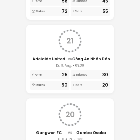
58
45
⚡ Form
⚖️ Balance
72
55
🏆 Stakes
⭐ Stars
21
Adelaide United
Công An Nhân Dân
VS
Di., 11. Aug. • 09:30
25
30
⚡ Form
⚖️ Balance
50
20
🏆 Stakes
⭐ Stars
20
Gangwon FC
Gamba Osaka
VS
Di., 11. Aug. • 10:30