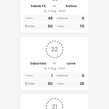
Sabah FA
Aarhus
VS
Di., 11. Aug. • 16:00
49
0
⚡ Form
⚖️ Balance
50
70
🏆 Stakes
⭐ Stars
22
Saburtalo
Larne
VS
Di., 11. Aug. • 16:00
1
0
⚡ Form
⚖️ Balance
50
25
🏆 Stakes
⭐ Stars
21