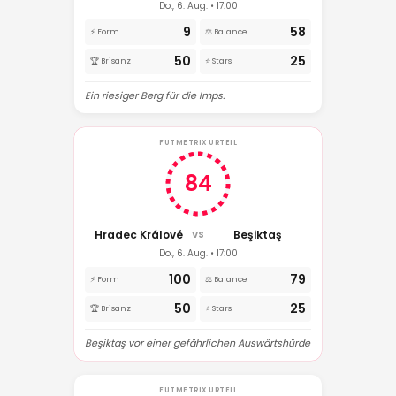
Do., 6. Aug. • 17:00
9
58
⚡ Form
⚖️ Balance
50
25
🏆 Brisanz
⭐ Stars
Ein riesiger Berg für die Imps.
FUTMETRIX URTEIL
84
Hradec Králové
Beşiktaş
VS
Do., 6. Aug. • 17:00
100
79
⚡ Form
⚖️ Balance
50
25
🏆 Brisanz
⭐ Stars
Beşiktaş vor einer gefährlichen Auswärtshürde
FUTMETRIX URTEIL