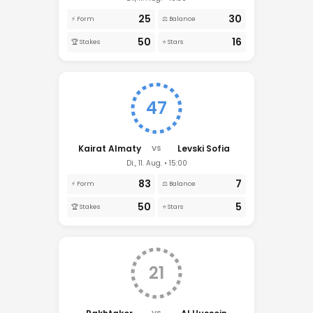
25
30
⚡ Form
⚖️ Balance
50
16
🏆 Stakes
⭐ Stars
47
Kairat Almaty
Levski Sofia
VS
Di., 11. Aug. • 15:00
83
7
⚡ Form
⚖️ Balance
50
5
🏆 Stakes
⭐ Stars
21