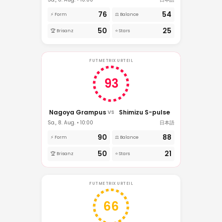
76
54
⚡ Form
⚖️ Balance
50
25
🏆 Brisanz
⭐ Stars
FUTMETRIX URTEIL
93
Nagoya Grampus
Shimizu S-pulse
VS
Sa., 8. Aug. • 10:00
日本語
90
88
⚡ Form
⚖️ Balance
50
21
🏆 Brisanz
⭐ Stars
FUTMETRIX URTEIL
66