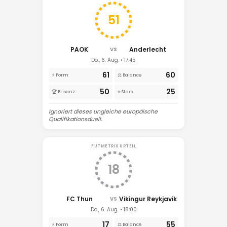
51
PAOK
Anderlecht
VS
Do., 6. Aug. • 17:45
61
60
⚡ Form
⚖️ Balance
50
25
🏆 Brisanz
⭐ Stars
Ignoriert dieses ungleiche europäische
Qualifikationsduell.
FUTMETRIX URTEIL
18
FC Thun
Vikingur Reykjavik
VS
Do., 6. Aug. • 18:00
17
55
⚡ Form
⚖️ Balance