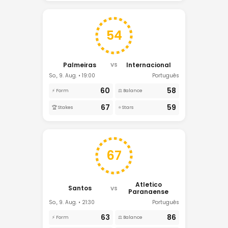
54
Palmeiras
Internacional
VS
So., 9. Aug. • 19:00
Português
60
58
⚡ Form
⚖️ Balance
67
59
🏆 Stakes
⭐ Stars
67
Atletico
Santos
VS
Paranaense
So., 9. Aug. • 21:30
Português
63
86
⚡ Form
⚖️ Balance