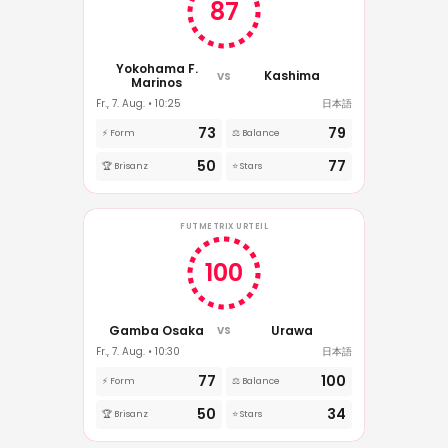
87
Yokohama F.
Kashima
VS
Marinos
Fr., 7. Aug. • 10:25
日本語
73
79
⚡ Form
⚖️ Balance
50
77
🏆 Brisanz
⭐ Stars
FUTMETRIX URTEIL
100
Gamba Osaka
Urawa
VS
Fr., 7. Aug. • 10:30
日本語
77
100
⚡ Form
⚖️ Balance
50
34
🏆 Brisanz
⭐ Stars