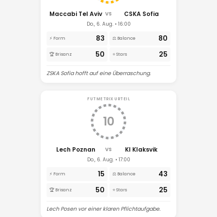
Maccabi Tel Aviv
CSKA Sofia
VS
Do., 6. Aug. • 16:00
83
80
⚡ Form
⚖️ Balance
50
25
🏆 Brisanz
⭐ Stars
ZSKA Sofia hofft auf eine Überraschung.
FUTMETRIX URTEIL
10
Lech Poznan
KI Klaksvik
VS
Do., 6. Aug. • 17:00
15
43
⚡ Form
⚖️ Balance
50
25
🏆 Brisanz
⭐ Stars
Lech Posen vor einer klaren Pflichtaufgabe.