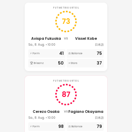
FUTMETRIX URTEIL
73
Avispa Fukuoka
Vissel Kobe
VS
Sa., 8. Aug. • 10:00
日本語
41
75
⚡ Form
⚖️ Balance
50
37
🏆 Brisanz
⭐ Stars
FUTMETRIX URTEIL
87
Cerezo Osaka
Fagiano Okayama
VS
Sa., 8. Aug. • 10:00
日本語
98
79
⚡ Form
⚖️ Balance