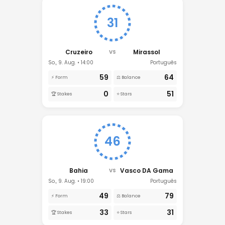
31
Cruzeiro
Mirassol
VS
So., 9. Aug. • 14:00
Português
59
64
⚡ Form
⚖️ Balance
0
51
🏆 Stakes
⭐ Stars
46
Bahia
Vasco DA Gama
VS
So., 9. Aug. • 19:00
Português
49
79
⚡ Form
⚖️ Balance
33
31
🏆 Stakes
⭐ Stars