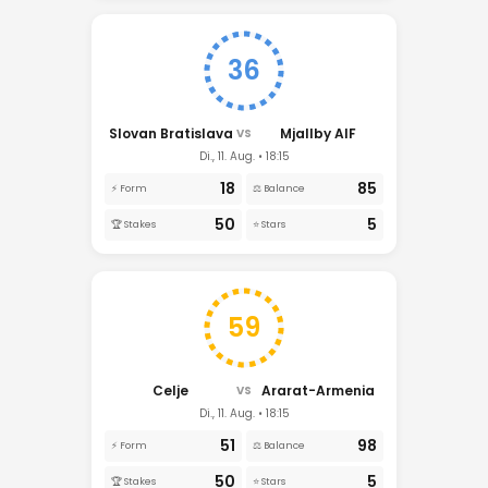
36
Slovan Bratislava
Mjallby AIF
VS
Di., 11. Aug. • 18:15
18
85
⚡ Form
⚖️ Balance
50
5
🏆 Stakes
⭐ Stars
59
Celje
Ararat-Armenia
VS
Di., 11. Aug. • 18:15
51
98
⚡ Form
⚖️ Balance
50
5
🏆 Stakes
⭐ Stars