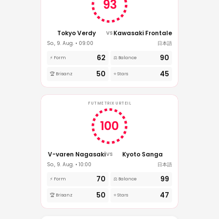
93
Tokyo Verdy
Kawasaki Frontale
VS
So., 9. Aug. • 09:00
日本語
62
90
⚡ Form
⚖️ Balance
50
45
🏆 Brisanz
⭐ Stars
FUTMETRIX URTEIL
100
V-varen Nagasaki
Kyoto Sanga
VS
So., 9. Aug. • 10:00
日本語
70
99
⚡ Form
⚖️ Balance
50
47
🏆 Brisanz
⭐ Stars