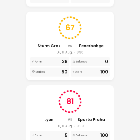
67
Sturm Graz
Fenerbahçe
VS
Di., 11. Aug. • 18:30
38
0
⚡ Form
⚖️ Balance
50
100
🏆 Stakes
⭐ Stars
81
Lyon
Sparta Praha
VS
Di., 11. Aug. • 19:00
5
100
⚡ Form
⚖️ Balance