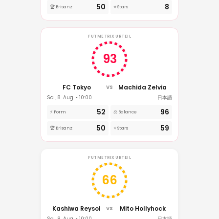
50
8
🏆 Brisanz
⭐ Stars
FUTMETRIX URTEIL
93
FC Tokyo
Machida Zelvia
VS
Sa., 8. Aug. • 10:00
日本語
52
96
⚡ Form
⚖️ Balance
50
59
🏆 Brisanz
⭐ Stars
FUTMETRIX URTEIL
66
Kashiwa Reysol
Mito Hollyhock
VS
Sa., 8. Aug. • 10:00
日本語