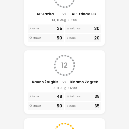
Al-Jazira
Al-Ittihad FC
VS
Di., 11. Aug. • 16:00
25
30
⚡ Form
⚖️ Balance
50
20
🏆 Stakes
⭐ Stars
12
Kauno Žalgiris
Dinamo Zagreb
VS
Di., 11. Aug. • 17:00
48
38
⚡ Form
⚖️ Balance
50
65
🏆 Stakes
⭐ Stars