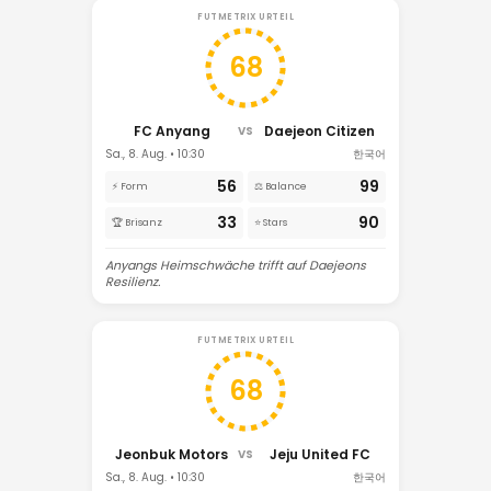
FUTMETRIX URTEIL
68
FC Anyang
Daejeon Citizen
VS
Sa., 8. Aug. • 10:30
한국어
56
99
⚡ Form
⚖️ Balance
33
90
🏆 Brisanz
⭐ Stars
Anyangs Heimschwäche trifft auf Daejeons
Resilienz.
FUTMETRIX URTEIL
68
Jeonbuk Motors
Jeju United FC
VS
Sa., 8. Aug. • 10:30
한국어