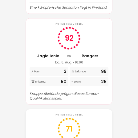
Eine kämpferische Sensation liegt in Finnland.
FUTMETRIX URTEIL
92
Jagiellonia
Rangers
VS
Do., 6. Aug. • 16:00
3
98
⚡ Form
⚖️ Balance
50
25
🏆 Brisanz
⭐ Stars
Knappe Abstände prägen dieses Europa-
Qualifikationsspiel.
FUTMETRIX URTEIL
71