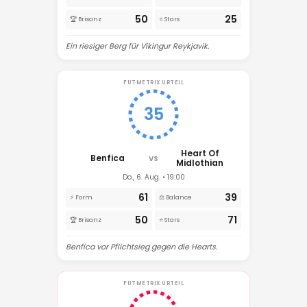
50
25
🏆 Brisanz
⭐ Stars
Ein riesiger Berg für Vikingur Reykjavik.
FUTMETRIX URTEIL
35
Heart Of
Benfica
VS
Midlothian
Do., 6. Aug. • 19:00
61
39
⚡ Form
⚖️ Balance
50
71
🏆 Brisanz
⭐ Stars
Benfica vor Pflichtsieg gegen die Hearts.
FUTMETRIX URTEIL