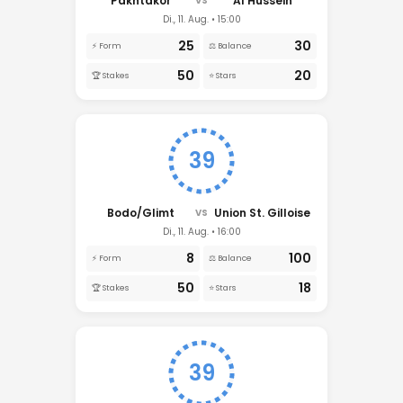
Pakhtakor
Al Hussein
VS
Di., 11. Aug. • 15:00
25
30
⚡ Form
⚖️ Balance
50
20
🏆 Stakes
⭐ Stars
39
Bodo/Glimt
Union St. Gilloise
VS
Di., 11. Aug. • 16:00
8
100
⚡ Form
⚖️ Balance
50
18
🏆 Stakes
⭐ Stars
39