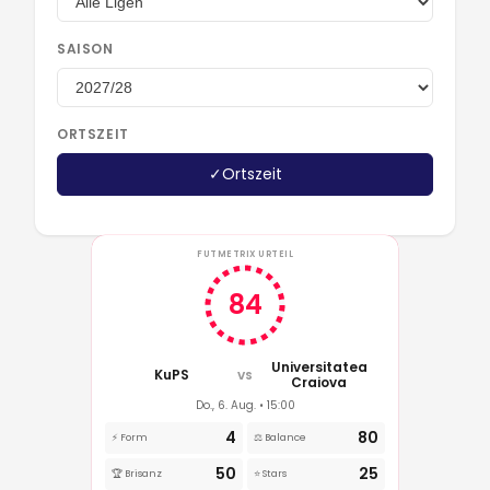
SAISON
ORTSZEIT
✓
Ortszeit
FUTMETRIX URTEIL
84
Universitatea
KuPS
VS
Craiova
Do., 6. Aug. • 15:00
4
80
⚡ Form
⚖️ Balance
50
25
🏆 Brisanz
⭐ Stars