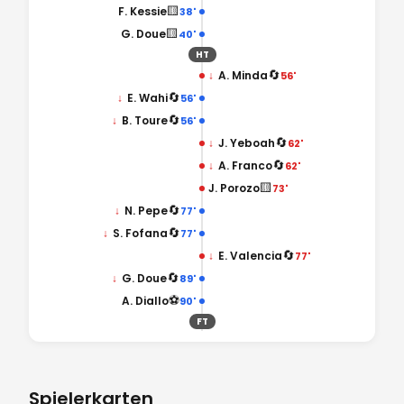
🟨
F. Kessie
38'
🟨
G. Doue
40'
HT
🔄
↓
A. Minda
56'
🔄
↓
E. Wahi
56'
🔄
↓
B. Toure
56'
🔄
↓
J. Yeboah
62'
🔄
↓
A. Franco
62'
🟨
J. Porozo
73'
🔄
↓
N. Pepe
77'
🔄
↓
S. Fofana
77'
🔄
↓
E. Valencia
77'
🔄
↓
G. Doue
89'
⚽
A. Diallo
90'
FT
Spielerkarten