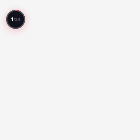
Jedes Spiel bewertet. Jeder Spieler
eingeschätzt.
Top-Spiele
Série A:
Botafogo vs Fluminense (67)
Santos vs Atletico