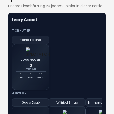
Unsere Einschätzung zu jedem Spieler in dieser Partie
Ivory Coast
TORHÜTER
Yahia Fofana
ZUSCHAUER
0
PARADEN
0
0
50
Paraden
Kassiert
Minuten
ABWEHR
Guéla Doué
Wilfried Singo