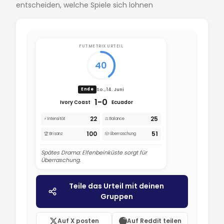
entscheiden, welche Spiele sich lohnen
FUTMETRIX URTEIL
40
So., 14. Juni
Ende
1-0
Ivory Coast
Ecuador
22
25
⚡ Intensität
⚖️ Balance
100
51
🏆 Brisanz
🎲 Überraschung
Spätes Drama: Elfenbeinküste sorgt für
Überraschung.
Teile das Urteil mit deinen
Gruppen
Auf X posten
Auf Reddit teilen