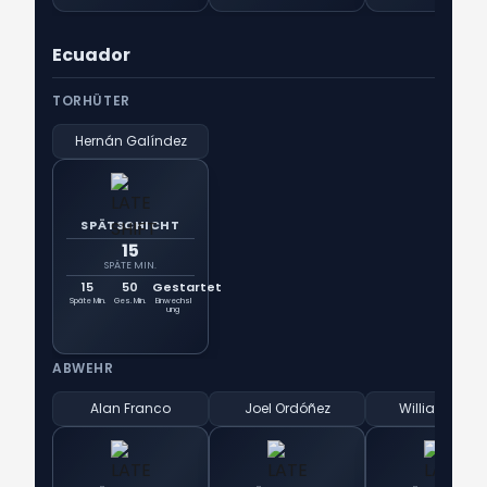
Ecuador
TORHÜTER
Hernán Galíndez
SPÄTSCHICHT
15
SPÄTE MIN.
15
50
Gestartet
Späte Min.
Ges. Min.
Einwechsl
ung
ABWEHR
Alan Franco
Joel Ordóñez
Willian Pach