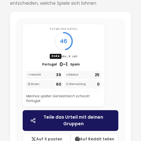
entscheiden, welche Spiele sich lohnen
FUTMETRIX URTEIL
46
Mo., 6. Juli
Ende
0-1
Portugal
Spain
39
25
⚡ Intensität
⚖️ Balance
60
0
🏆 Brisanz
🎲 Überraschung
Merinos später Geniestreich schockt
Portugal.
Teile das Urteil mit deinen
Gruppen
Auf X posten
Auf Reddit teilen