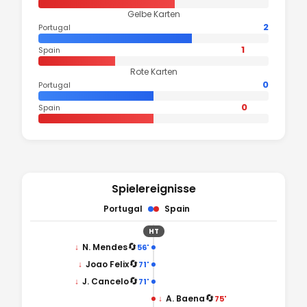
Gelbe Karten
2
Portugal
1
Spain
Rote Karten
0
Portugal
0
Spain
Spielereignisse
Portugal
Spain
HT
🔄
↓
N. Mendes
56'
🔄
↓
Joao Felix
71'
🔄
↓
J. Cancelo
71'
🔄
↓
A. Baena
75'