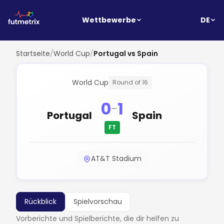
DE
Wettbewerbe
Startseite
/
World Cup
/
Portugal vs Spain
World Cup
Round of 16
0
1
-
Portugal
Spain
FT
AT&T Stadium
Rückblick
Spielvorschau
Vorberichte und Spielberichte, die dir helfen zu