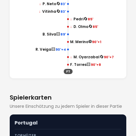
🔄
↓
P. Neto
83'
🔄
↓
Vitinha
83'
🔄
↓
Pedri
85'
🔄
↓
D. Olmo
85'
🟨
B. Silva
89'
⚽
M. Merino
90'+1
🟨
R. Veiga
90'+4
🔄
↓
M. Oyarzabal
90'+7
🟨
F. Torres
90'+8
FT
Spielerkarten
Unsere Einschätzung zu jedem Spieler in dieser Partie
Portugal
TORHÜTER