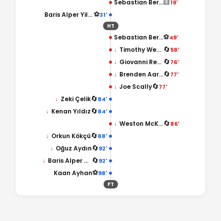
🟨
Sebastian Berhalter
19'
⚽
Baris Alper Yilmaz
31'
HT
⚽
Sebastian Berhalter
49'
🔄
↓
Timothy Weah
58'
🔄
↓
Giovanni Reyna
76'
🔄
↓
Brenden Aaronson
77'
🔄
↓
Joe Scally
77'
🔄
↓
Zeki Çelik
84'
🔄
↓
Kenan Yıldız
84'
🔄
↓
Weston McKennie
86'
🔄
↓
Orkun Kökçü
88'
🔄
↓
Oğuz Aydın
92'
🔄
↓
Baris Alper Yilmaz
92'
⚽
Kaan Ayhan
98'
FT