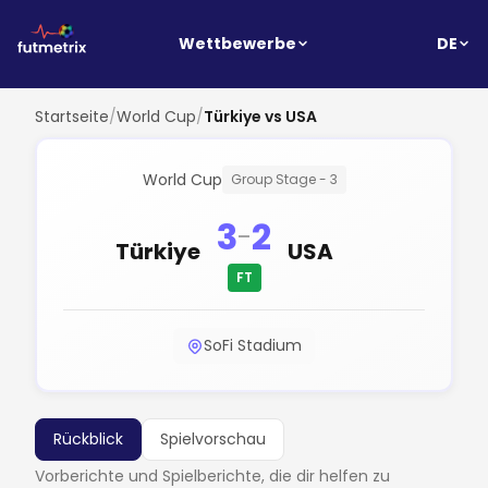
DE
Wettbewerbe
Startseite
/
World Cup
/
Türkiye vs USA
World Cup
Group Stage - 3
3
2
-
Türkiye
USA
FT
SoFi Stadium
Rückblick
Spielvorschau
Vorberichte und Spielberichte, die dir helfen zu