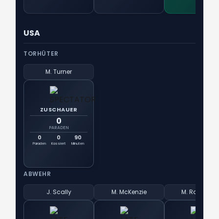
USA
TORHÜTER
M. Turner
ZUSCHAUER
0
PARADEN
0
0
90
Paraden
Kassiert
Minuten
ABWEHR
J. Scally
M. McKenzie
M. Robinson