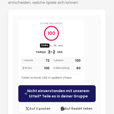
entscheiden, welche Spiele sich lohnen
FUTMETRIX URTEIL
100
Fr., 26. Juni
Ende
3-2
Türkiye
USA
72
100
⚡ Intensität
⚖️ Balance
100
60
🏆 Brisanz
🎲 Überraschung
Türkei schockt USA in spätem Chaos
Nicht einverstanden mit unserem
Urteil? Teile es in deiner Gruppe
Auf X posten
Auf Reddit teilen