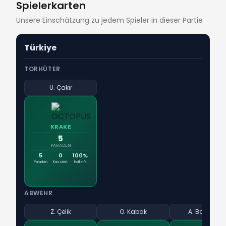
Spielerkarten
Unsere Einschätzung zu jedem Spieler in dieser Partie
Türkiye
TORHÜTER
U. Çakır
KRAKE
5
PARADEN
5
0
100%
Paraden
Kassiert
Halte %
ABWEHR
Z. Çelik
O. Kabak
A. Bardakcı