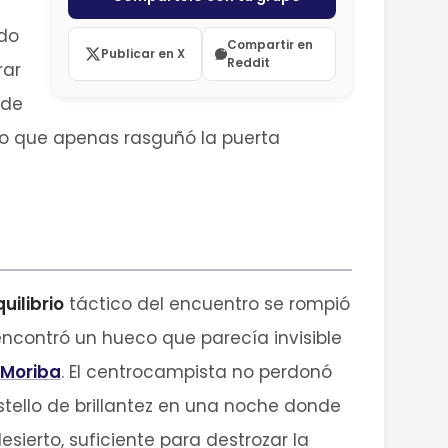
ndo
Compartir en
Publicar en X
Reddit
rar
 de
lego que apenas rasguñó la puerta
quilibrio
táctico del encuentro se rompió
encontró un hueco que parecía invisible
. Moriba
. El centrocampista no perdonó
stello de brillantez en una noche donde
sierto, suficiente para destrozar la