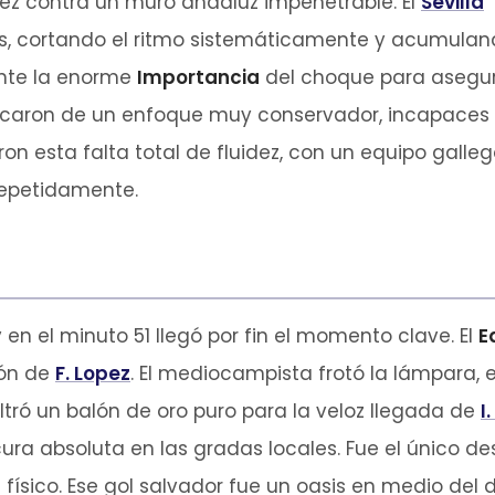
vez contra un muro andaluz impenetrable. El
Sevilla
as, cortando el ritmo sistemáticamente y acumula
 Ante la enorme
Importancia
del choque para asegu
pecaron de un enfoque muy conservador, incapaces
jaron esta falta total de fluidez, con un equipo gal
repetidamente.
y en el minuto 51 llegó por fin el momento clave. El
E
ión de
F. Lopez
. El mediocampista frotó la lámpara, 
ltró un balón de oro puro para la veloz llegada de
I
ura absoluta en las gradas locales. Fue el único de
sico. Ese gol salvador fue un oasis en medio del de