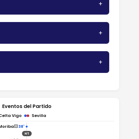
Eventos del Partido
Celta Vigo
Sevilla
🟨
 Moriba
38'
HT