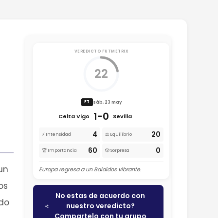
VEREDICTO FUTMETRIX
22
sáb, 23 may
FT
1-0
Celta Vigo
Sevilla
4
20
⚡ Intensidad
⚖️ Equilibrio
60
0
🏆 Importancia
🎲 Sorpresa
un
Europa regresa a un Balaídos vibrante.
os
No estas de acuerdo con
ndo
nuestro veredicto?
Compartelo con tu grupo