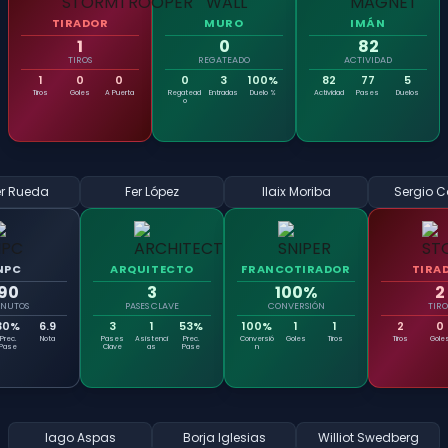
TIRADOR
MURO
IMÁN
1
0
82
TIROS
REGATEADO
ACTIVIDAD
1
0
0
0
3
100%
82
77
5
Tiros
Goles
A Puerta
Regatead
Entradas
Duelo %
Actividad
Pases
Duelos
o
er Rueda
Fer López
Ilaix Moriba
Sergio C
NPC
ARQUITECTO
FRANCOTIRADOR
TIRA
90
3
100%
2
NUTOS
PASES CLAVE
CONVERSIÓN
TIRO
30%
6.9
3
1
53%
100%
1
1
2
0
Prec.
Nota
Pases
Asistenci
Prec.
Conversió
Goles
Tiros
Tiros
Gole
Pase
Clave
as
Pase
n
Iago Aspas
Borja Iglesias
Williot Swedberg