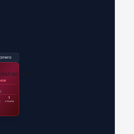
arreira
DOR
S
1
s
A Puerta