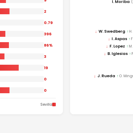
9
I. Moriba
(
2
0.79
↓
W. Swedberg
↑
H.
396
↓
I. Aspas
↑
F
86%
↓
F. Lopez
↑
M.
↓
B. Iglesias
↑
3
19
↓
J. Rueda
↑
O. Min
0
0
Sevilla