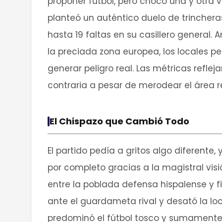
proponer fútbol, pero chocó una y otra 
planteó un auténtico duelo de trincher
hasta 19 faltas en su casillero general.
la preciada zona europea, los locales 
generar peligro real. Las métricas refle
contraria a pesar de merodear el área 
El Chispazo que Cambió Todo
El partido pedía a gritos algo diferente, 
por completo gracias a la magistral vis
entre la poblada defensa hispalense y fi
ante el guardameta rival y desató la loc
predominó el fútbol tosco y sumamente fí