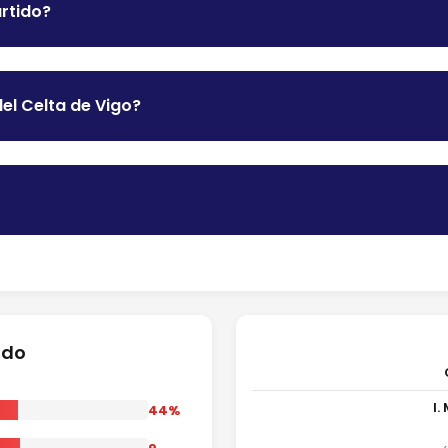
artido?
el Celta de Vigo?
ido
I.
44%