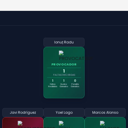
Ionuț Radu
PROVOCADOR
1
FALTAS RECIBIDAS
1
1
0
Faltas
Duelos
Penaltis
Recibidas
Ganados
Ganados
Javi Rodríguez
Yoel Lago
Marcos Alonso