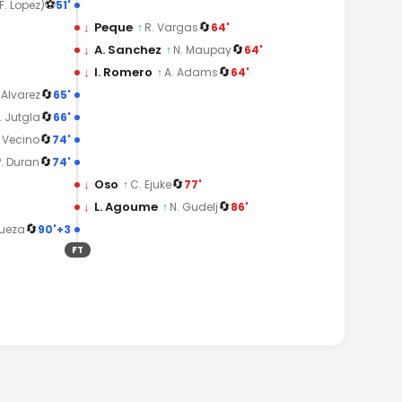
⚽
51'
F. Lopez)
🔄
↓
Peque
64'
↑
R. Vargas
🔄
↓
A. Sanchez
64'
↑
N. Maupay
🔄
↓
I. Romero
64'
↑
A. Adams
🔄
65'
 Alvarez
🔄
66'
. Jutgla
🔄
74'
 Vecino
🔄
74'
P. Duran
🔄
↓
Oso
77'
↑
C. Ejuke
🔄
↓
L. Agoume
86'
↑
N. Gudelj
🔄
90'+3
gueza
FT