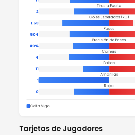
11
Tiros a Puerta
2
Goles Esperados (xG)
1.53
Pases
504
Precisión de Pases
89%
Córners
4
Faltas
11
Amarillas
1
Rojas
0
Celta Vigo
Tarjetas de Jugadores