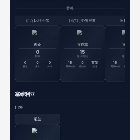
替补
伊万·比利亚尔
阿尔瓦罗·努涅斯
里斯蒂奇
观众
末班车
末班车
0
15
15
扑救
尾段时间
尾段时间
0
0
0
15
0
首发
15
0
首
扑救
失球
分钟
尾段时间
总时间
登场
尾段时间
总时间
登
塞维利亚
门将
尼兰