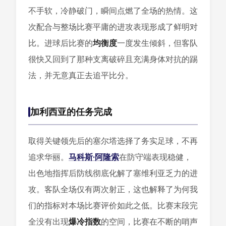
不手软，冷静破门，瞬间点燃了全场的热情。这
次配合与整场比赛平庸的进攻表现形成了鲜明对
比。进球后比赛的
均衡度
一度发生倾斜，但客队
很快又回到了那种支离破碎且充满身体对抗的踢
法，并无意真正去追平比分。
加利西亚的任务完成
取得关键领先后的塞尔塔选择了务实足球，不再
追求华丽。
马科斯·阿隆索
在防守端表现稳健，
出色地指挥后防线彻底化解了塞维利亚乏力的进
攻。客队全场仅有两次射正，这也解释了为何我
们的指标对本场比赛评价如此之低。比赛末段完
全没有出现
爆冷指数
的空间，比赛在不断的哨声