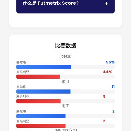
什么是 Futmetrix Score?
比赛数据
控球率
56%
塞尔塔
44%
塞维利亚
射门
11
塞尔塔
9
塞维利亚
射正
2
塞尔塔
2
塞维利亚
预期进球 (xG)