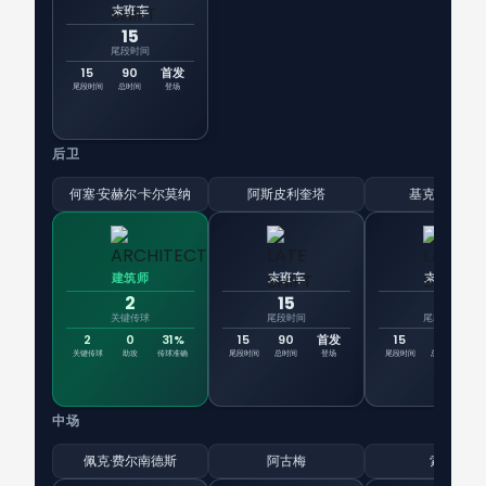
末班车
15
尾段时间
15
90
首发
尾段时间
总时间
登场
后卫
何塞·安赫尔·卡尔莫纳
阿斯皮利奎塔
基克·萨拉斯
建筑师
末班车
末班车
2
15
15
关键传球
尾段时间
尾段时间
2
0
31%
15
90
首发
15
90
首
关键传球
助攻
传球准确
尾段时间
总时间
登场
尾段时间
总时间
登
中场
佩克·费尔南德斯
阿古梅
索乌