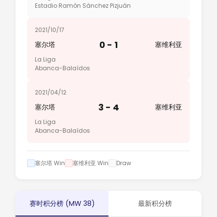
Estadio Ramón Sánchez Pizjuán
2021/10/17
0 - 1
塞尔塔
塞维利亚
La Liga
Abanca-Balaídos
2021/04/12
3 - 4
塞尔塔
塞维利亚
La Liga
Abanca-Balaídos
塞尔塔 Win
塞维利亚 Win
Draw
赛时积分榜 (MW 38)
最新积分榜