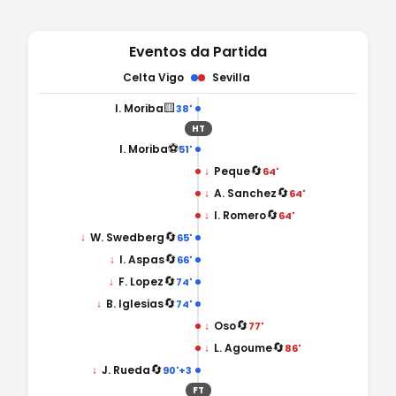
Eventos da Partida
Celta Vigo
Sevilla
🟨
I. Moriba
38'
HT
⚽
I. Moriba
51'
🔄
↓
Peque
64'
🔄
↓
A. Sanchez
64'
🔄
↓
I. Romero
64'
🔄
↓
W. Swedberg
65'
🔄
↓
I. Aspas
66'
🔄
↓
F. Lopez
74'
🔄
↓
B. Iglesias
74'
🔄
↓
Oso
77'
🔄
↓
L. Agoume
86'
🔄
↓
J. Rueda
90'+3
FT