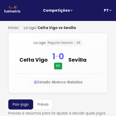
PT
Competições
Início
/
La Liga
/
Celta Vigo vs Sevilla
La Liga
Regular Season - 38
1
0
-
Celta Vigo
Sevilla
FT
Estadio Abanca-Balaídos
Pos-jogo
Prévia
Previas e resumos para te ajudar a decidir quais jogos