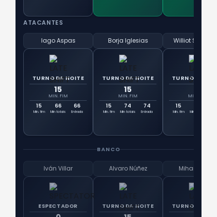
ATACANTES
Iago Aspas
Borja Iglesias
Williot Swedbe
TURNO DA NOITE
TURNO DA NOITE
TURNO DA NOI
15
15
15
MIN. FIM
MIN. FIM
MIN. FIM
15
66
66
15
74
74
15
65
6
Min. fim
Min totais
Entrada
Min. fim
Min totais
Entrada
Min. fim
Min totais
Ent
BANCO
Iván Villar
Alvaro Núñez
Mihailo Ristić
ESPECTADOR
TURNO DA NOITE
TURNO DA NOI