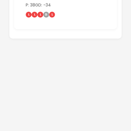
P: 38
GD: -34
L
L
L
D
L