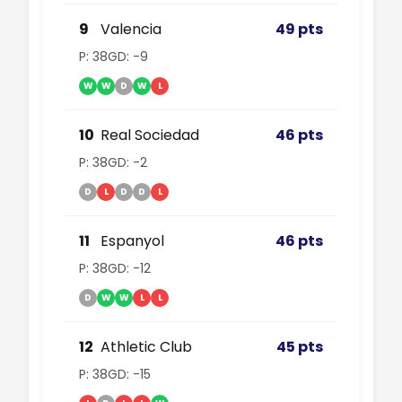
9
Valencia
49 pts
P: 38
GD: -9
W
W
D
W
L
10
Real Sociedad
46 pts
P: 38
GD: -2
D
L
D
D
L
11
Espanyol
46 pts
P: 38
GD: -12
D
W
W
L
L
12
Athletic Club
45 pts
P: 38
GD: -15