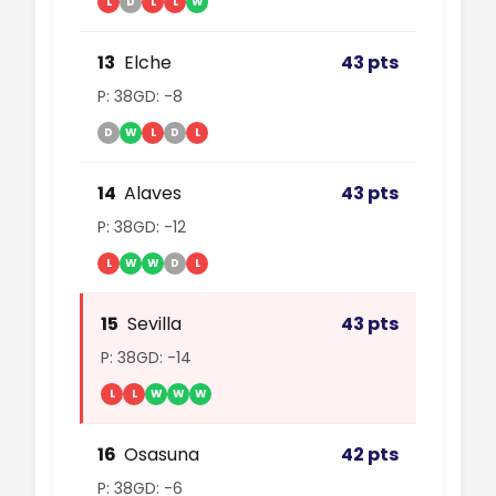
L
D
L
L
W
13
Elche
43 pts
P: 38
GD: -8
D
W
L
D
L
14
Alaves
43 pts
P: 38
GD: -12
L
W
W
D
L
15
Sevilla
43 pts
P: 38
GD: -14
L
L
W
W
W
16
Osasuna
42 pts
P: 38
GD: -6