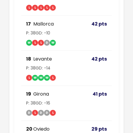
L
L
L
L
L
17
Mallorca
42 pts
P: 38
GD: -10
W
L
L
D
W
18
Levante
42 pts
P: 38
GD: -14
L
W
W
W
L
19
Girona
41 pts
P: 38
GD: -16
D
L
D
D
L
20
Oviedo
29 pts