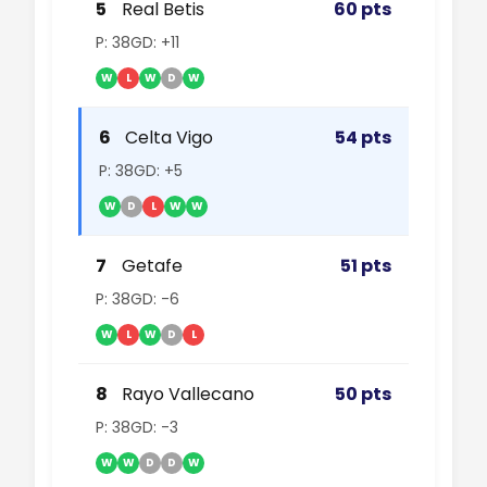
5
Real Betis
60 pts
P: 38
GD: +11
W
L
W
D
W
6
Celta Vigo
54 pts
P: 38
GD: +5
W
D
L
W
W
7
Getafe
51 pts
P: 38
GD: -6
W
L
W
D
L
8
Rayo Vallecano
50 pts
P: 38
GD: -3
W
W
D
D
W