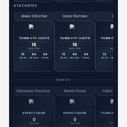
ATACANTES
Alexis Sánchez
Isaac Romero
Oso
TURNO DA NOITE
TURNO DA NOITE
TURNO DA NOI
15
15
13
MIN. FIM
MIN. FIM
MIN. FIM
15
64
64
15
64
64
13
77
7
Min. fim
Min totais
Entrada
Min. fim
Min totais
Entrada
Min. fim
Min totais
Ent
BANCO
Odysseas Vlachodimos
Alberto Flores
Fábio Cardos
ESPECTADOR
ESPECTADOR
TURNO DA NOI
0
0
15
DEFESAS
DEFESAS
MIN. FIM