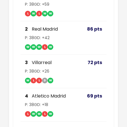
P: 38
GD: +59
L
W
L
W
W
2
Real Madrid
86 pts
P: 38
GD: +42
W
W
W
L
W
3
Villarreal
72 pts
P: 38
GD: +26
W
L
L
D
W
4
Atletico Madrid
69 pts
P: 38
GD: +18
L
W
W
L
W