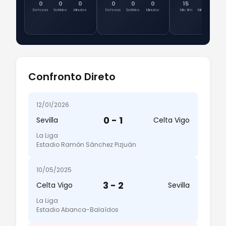
0
0
0
0
0
0
15
0
Tit
Defesas
Sofridos
Minutos
Defesas
Sofridos
Minutos
Min. fim
Min totais
Ent
Confronto Direto
12/01/2026
0 - 1
Sevilla
Celta Vigo
La Liga
Estadio Ramón Sánchez Pizjuán
10/05/2025
3 - 2
Celta Vigo
Sevilla
La Liga
Estadio Abanca-Balaídos