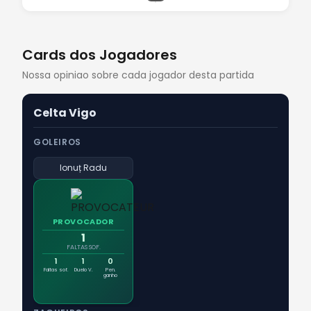
Cards dos Jogadores
Nossa opiniao sobre cada jogador desta partida
Celta Vigo
GOLEIROS
Ionuț Radu
PROVOCADOR
1
FALTAS SOF.
1
1
0
Faltas sof.
Duelo V.
Pen.
ganho