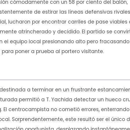
esión cómodamente con un 58 por ciento del balón,
istentemente de estirar las líneas defensivas rivales
ial, lucharon por encontrar carriles de pase viables 
ente atrincherado y decidido. El partido se convi
n el equipo local presionando alto pero fracasan
para poner a prueba al portero visitante.
destinada a terminar en un frustrante estancamien
ucturada permitió a T. Yachida detectar un hueco c
 El centrocampista no cometió errores, enterrando 
ocal. Sorprendentemente, este resultó ser el único 
finalización oportunista, desplazando instantáneame