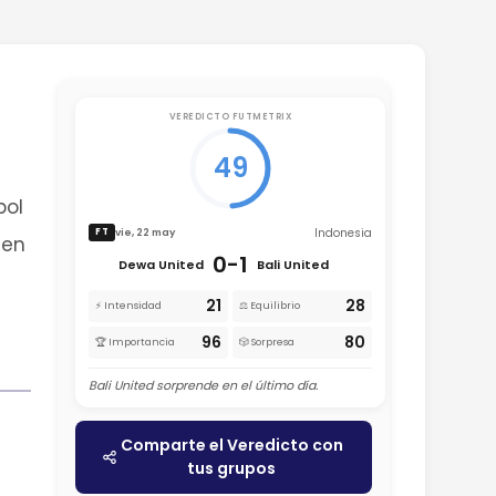
VEREDICTO FUTMETRIX
49
bol
Indonesia
vie, 22 may
FT
 en
0-1
Dewa United
Bali United
21
28
⚡ Intensidad
⚖️ Equilibrio
96
80
🏆 Importancia
🎲 Sorpresa
Bali United sorprende en el último día.
Comparte el Veredicto con
tus grupos