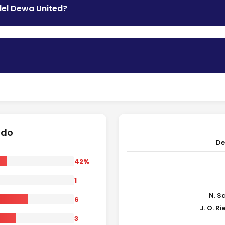
del Dewa United?
ido
De
42%
1
N. S
6
J. O. R
3