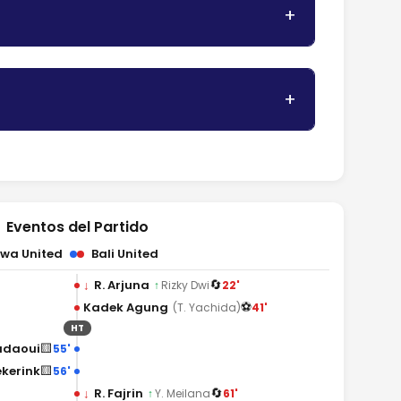
Eventos del Partido
wa United
Bali United
🔄
↓
R. Arjuna
22'
↑
Rizky Dwi
⚽
Kadek Agung
41'
(T. Yachida)
HT
🟨
adaoui
55'
🟨
iekerink
56'
🔄
↓
R. Fajrin
61'
↑
Y. Meilana