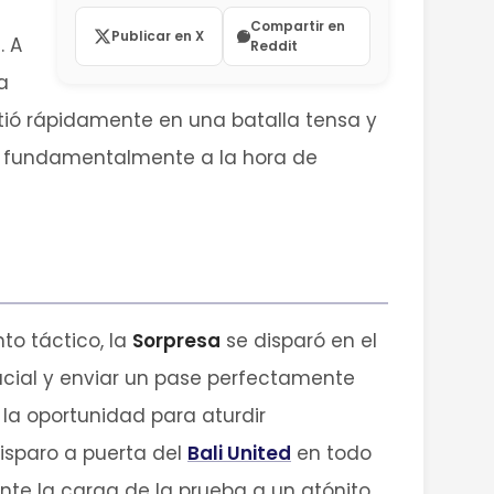
Compartir en
Publicar en X
. A
Reddit
a
rtió rápidamente en una batalla tensa y
do fundamentalmente a la hora de
to táctico, la
Sorpresa
se disparó en el
rucial y enviar un pase perfectamente
la oportunidad para aturdir
disparo a puerta del
Bali United
en todo
nte la carga de la prueba a un atónito