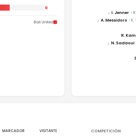
0
↓
I. Jenner
↑
R
↓
A. Messidoro
↑
K.
Bali United
R. Ka
↓
N. Sadaoui
MARCADOR
VISITANTE
COMPETICIÓN