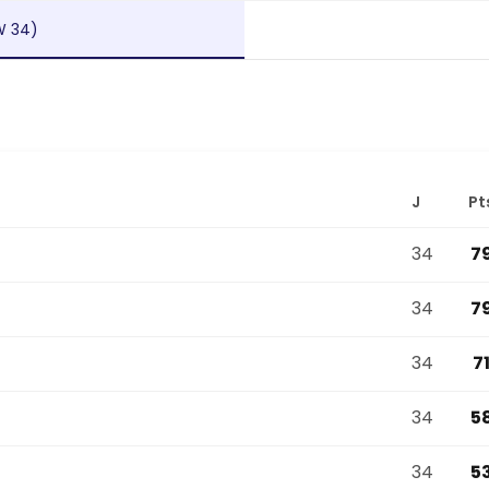
W 34)
J
Pt
34
7
34
7
34
7
34
5
34
5