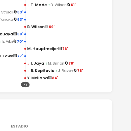
🔄
↓
T. Made
61'
↑
B. Wilson
🔄
63'
. Struick
🔄
63'
 Tanaka
🟨
B. Wilson
69'
🟨
mbuaya
69'
🔄
70'
↑
E. Vikri
🟨
M. Hauptmeijer
76'
🟨
D. Lowe
77'
🔄
↓
I. Jaya
78'
↑
M. Simon
🔄
↓
B. Kopitovic
78'
↑
J. Raven
🟨
Y. Meilana
84'
FT
ESTADIO