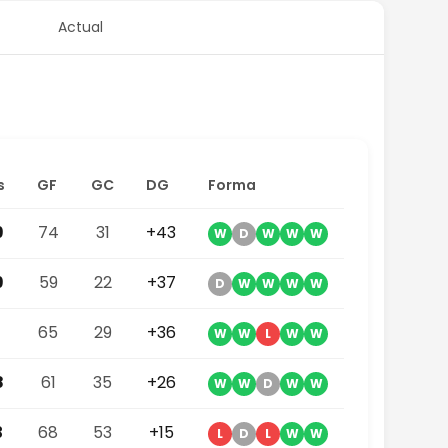
Actual
s
GF
GC
DG
Forma
9
74
31
+43
W
D
W
W
W
9
59
22
+37
D
W
W
W
W
1
65
29
+36
W
W
L
W
W
8
61
35
+26
W
W
D
W
W
3
68
53
+15
L
D
L
W
W