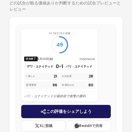
どの試合が観る価値ありか判断するための試合プレビューと
レビュー
FUTMETRIX 評価
49
Indonesia
5月22日(金)
試合終了
0-1
デワ・ユナイテッド
バリ・ユナイテッド
21
28
⚡ 激しさ
⚖️ 拮抗度
96
80
🏆 重要度
🎲 番狂わせ
バリ・ユナイテッドが最終節で衝撃の勝利
この評価をシェアしよう
Xに投稿
Redditで共有