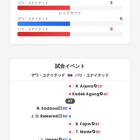
3
バリ・ユナイテッド
レッドカード
0
デワ・ユナイテッド
0
バリ・ユナイテッド
試合イベント
デワ・ユナイテッド
バリ・ユナイテッド
🔄
↓
R. Arjuna
22'
⚽
Kadek Agung
41'
HT
🟨
N. Sadaoui
55'
🟨
J. O. Riekerink
56'
🔄
↓
R. Fajrin
61'
🔄
↓
T. Made
61'
🔄
↓
I. Jenner
63'