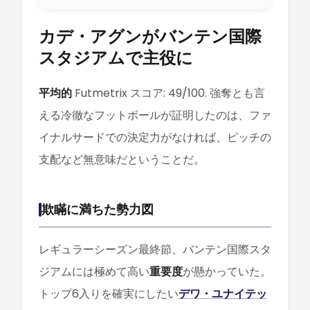
カデ・アグンがバンテン国際
スタジアムで主役に
平均的
Futmetrix スコア: 49/100. 強奪とも言
える冷徹なフットボールが証明したのは、ファ
イナルサードでの決定力がなければ、ピッチの
支配など無意味だということだ。
欺瞞に満ちた勢力図
レギュラーシーズン最終節、バンテン国際スタ
ジアムには極めて高い
重要度
が懸かっていた。
トップ6入りを確実にしたい
デワ・ユナイテッ