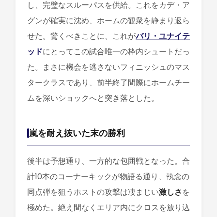
し、完璧なスルーパスを供給。これをカデ・ア
グンが確実に沈め、ホームの観衆を静まり返ら
せた。驚くべきことに、これが
バリ・ユナイテ
ッド
にとってこの試合唯一の枠内シュートだっ
た。まさに機会を逃さないフィニッシュのマス
タークラスであり、前半終了間際にホームチー
ムを深いショックへと突き落とした。
嵐を耐え抜いた末の勝利
後半は予想通り、一方的な包囲戦となった。合
計10本のコーナーキックが物語る通り、執念の
同点弾を狙うホストの攻撃は凄まじい
激しさ
を
極めた。絶え間なくエリア内にクロスを放り込