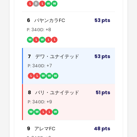
L
D
L
W
W
6
バヤンカラFC
53 pts
P: 34
GD: +8
W
L
W
L
L
7
デワ・ユナイテッド
53 pts
P: 34
GD: +7
L
L
W
W
W
8
バリ・ユナイテッド
51 pts
P: 34
GD: +9
W
W
L
L
W
9
アレマFC
48 pts