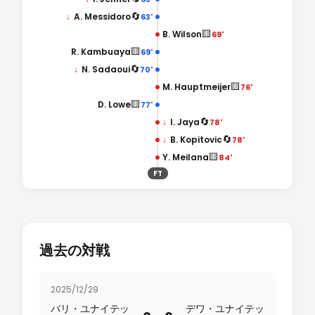
🔄
↓
A. Messidoro
63'
🟨
B. Wilson
69'
🟨
R. Kambuaya
69'
🔄
↓
N. Sadaoui
70'
🟨
M. Hauptmeijer
76'
🟨
D. Lowe
77'
🔄
↓
I. Jaya
78'
🔄
↓
B. Kopitovic
78'
🟨
Y. Meilana
84'
FT
過去の対戦
2025/12/29
バリ・ユナイテッ
デワ・ユナイテッ