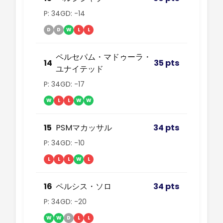
P: 34
GD: -14
D
D
W
L
L
ペルセパム・マドゥーラ・
14
35 pts
ユナイテッド
P: 34
GD: -17
W
L
L
W
W
15
PSMマカッサル
34 pts
P: 34
GD: -10
L
L
L
W
L
16
ペルシス・ソロ
34 pts
P: 34
GD: -20
W
W
D
L
L