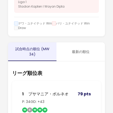
Liga 1
Stadion Kapten I Wayan Dipta
デワ・ユナイテッド Win
バリ・ユナイテッド Win
Draw
試合時点の順位 (MW
最新の順位
34)
リーグ順位表
1
プサマニア・ボルネオ
79 pts
P: 34
GD: +43
W
D
W
W
W