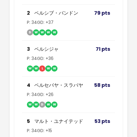
2
ペルシブ・バンドン
79 pts
P: 34
GD: +37
D
W
W
W
W
3
ペルシジャ
71 pts
P: 34
GD: +36
W
W
L
W
W
4
ペルセバヤ・スラバヤ
58 pts
P: 34
GD: +26
W
W
D
W
W
5
マルト・ユナイテッド
53 pts
P: 34
GD: +15