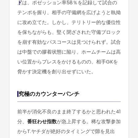
ド
は、ポゼッション率58％を記録して試合の
テンポを握り、相手の守備網を広げようと執拗
に攻め立てた。しかし、テリトリー的な優位性
を保ちながらも、堅く閉ざされた守備ブロック
を崩す有効なパスコースは見つけられず。試合
は中盤での膠着状態に陥り、ホームチームは高
い位置からプレスをかけるものの、相手GKを
脅かす決定機を創り出せずにいた。
究極のカウンターパンチ
前半が消化不良のまま終了するかと思われた41
分、
番狂わせ指数
が急上昇する。稀な攻撃参加
からT.ヤチダが絶好のタイミングで隙を見出