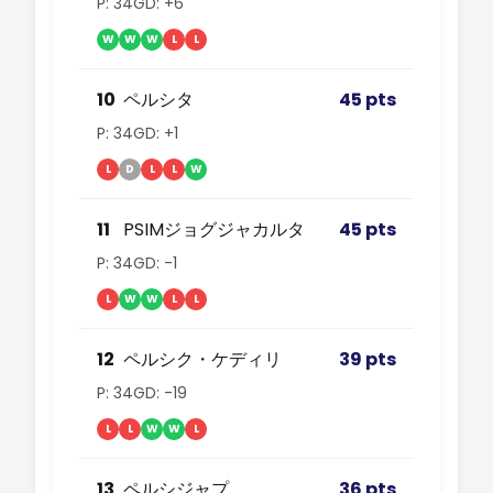
P: 34
GD: +6
W
W
W
L
L
10
ペルシタ
45 pts
P: 34
GD: +1
L
D
L
L
W
11
PSIMジョグジャカルタ
45 pts
P: 34
GD: -1
L
W
W
L
L
12
ペルシク・ケディリ
39 pts
P: 34
GD: -19
L
L
W
W
L
13
ペルシジャプ
36 pts