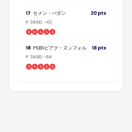
17
セメン・パダン
20 pts
P: 34
GD: -43
L
L
L
L
L
18
PSBSビアク・ヌンフォル
18 pts
P: 34
GD: -64
L
L
L
L
L