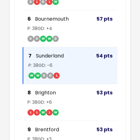
D
L
D
L
W
6
Bournemouth
57 pts
P: 38
GD: +4
D
D
W
W
D
7
Sunderland
54 pts
P: 38
GD: -6
W
W
D
D
L
8
Brighton
53 pts
P: 38
GD: +6
L
L
W
L
W
9
Brentford
53 pts
P: 38
GD: +3