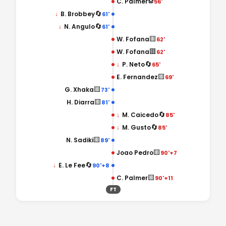
⚽
C. Palmer
56'
🔄
↓
B. Brobbey
61'
🔄
↓
N. Angulo
61'
🟨
W. Fofana
62'
🟥
W. Fofana
62'
🔄
↓
P. Neto
65'
🟨
E. Fernandez
69'
🟨
G. Xhaka
73'
🟨
H. Diarra
81'
🔄
↓
M. Caicedo
85'
🔄
↓
M. Gusto
85'
🟨
N. Sadiki
89'
🟨
Joao Pedro
90'+7
🔄
↓
E. Le Fee
90'+8
🟨
C. Palmer
90'+11
FT