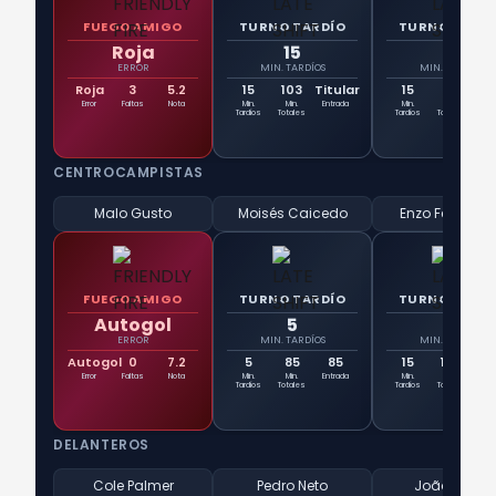
FUEGO AMIGO
TURNO TARDÍO
TURNO TARD
Roja
15
15
ERROR
MIN. TARDÍOS
MIN. TARDÍOS
Roja
3
5.2
15
103
Titular
15
53
5
Error
Faltas
Nota
Min.
Min.
Entrada
Min.
Min.
Ent
Tardíos
Totales
Tardíos
Totales
CENTROCAMPISTAS
Malo Gusto
Moisés Caicedo
Enzo Fernánd
FUEGO AMIGO
TURNO TARDÍO
TURNO TARD
Autogol
5
15
ERROR
MIN. TARDÍOS
MIN. TARDÍOS
Autogol
0
7.2
5
85
85
15
103
Tit
Error
Faltas
Nota
Min.
Min.
Entrada
Min.
Min.
Ent
Tardíos
Totales
Tardíos
Totales
DELANTEROS
Cole Palmer
Pedro Neto
João Pedro