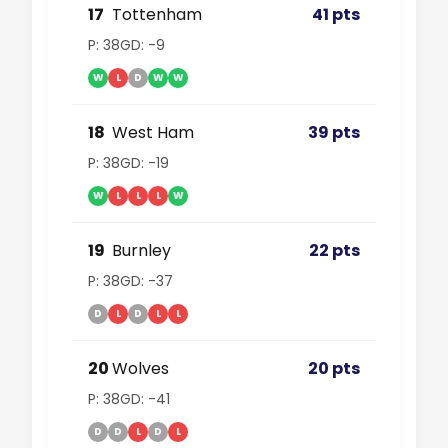
17
Tottenham
41 pts
P: 38
GD: -9
W
L
D
W
W
18
West Ham
39 pts
P: 38
GD: -19
W
L
L
L
W
19
Burnley
22 pts
P: 38
GD: -37
D
L
D
L
L
20
Wolves
20 pts
P: 38
GD: -41
D
D
L
D
L