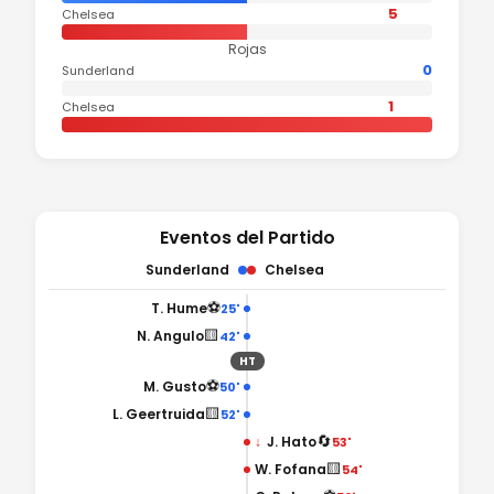
5
Chelsea
Rojas
0
Sunderland
1
Chelsea
Eventos del Partido
Sunderland
Chelsea
⚽
T. Hume
25'
🟨
N. Angulo
42'
HT
⚽
M. Gusto
50'
🟨
L. Geertruida
52'
🔄
↓
J. Hato
53'
🟨
W. Fofana
54'