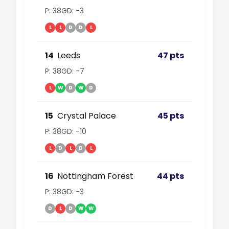
P: 38
GD: -3
L
L
D
D
L
14
Leeds
47 pts
P: 38
GD: -7
L
W
D
W
D
15
Crystal Palace
45 pts
P: 38
GD: -10
L
D
L
D
L
16
Nottingham Forest
44 pts
P: 38
GD: -3
D
L
D
W
W