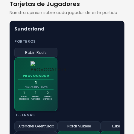
Tarjetas de Jugadores
Nuestra opinion sobre cada jugador de este partido
Sunderland
PORTEROS
Robin Roefs
PROVOCADOR
1
FALTAS RECIBIDAS
1
1
0
Faltas
Duelos
Penaltis
Recibidas
Ganados
Ganados
DEFENSAS
Lutsharel Geertruida
Nordi Mukiele
Luke O'Nien