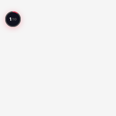
Cada partido revisado. Cada jugador valorado.
Mejores Partidos
Série A:
Botafogo vs Fluminense (67)
Santos vs Atletico
Paranaense (65)