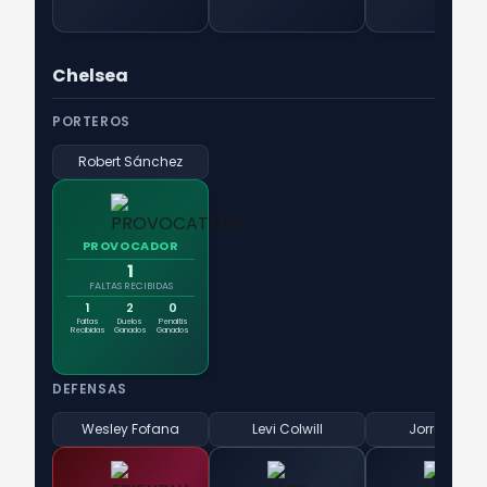
Chelsea
PORTEROS
Robert Sánchez
PROVOCADOR
1
FALTAS RECIBIDAS
1
2
0
Faltas
Duelos
Penaltis
Recibidas
Ganados
Ganados
DEFENSAS
Wesley Fofana
Levi Colwill
Jorrel Hato