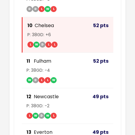
D
D
L
W
L
10
Chelsea
52 pts
P: 38
GD: +6
L
W
D
L
L
11
Fulham
52 pts
P: 38
GD: -4
W
D
L
L
W
12
Newcastle
49 pts
P: 38
GD: -2
L
W
D
W
L
13
Everton
49 pts