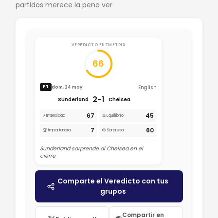
partidos merece la pena ver
VEREDICTO FUTMETRIX
66
English
dom, 24 may
FT
2-1
Sunderland
Chelsea
67
45
⚡ Intensidad
⚖️ Equilibrio
7
60
🏆 Importancia
🎲 Sorpresa
Sunderland sorprende al Chelsea en el
cierre
Comparte el Veredicto con tus
grupos
Compartir en