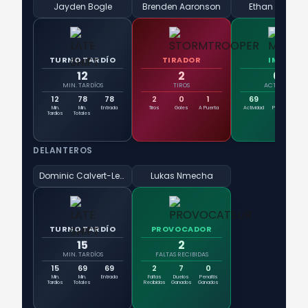
Jayden Bogle
Brenden Aaronson
Ethan Ampad
TURNO TARDÍO
TIRADOR
IMÁN
12
2
69
MIN. TARDÍOS
TIROS
ACTIVIDAD
12
78
78
2
0
1
69
60
Min.
Min.
Entrada
Tiros
Goles
A Puerta
Actividad
Pases
Due
Tardíos
Totales
DELANTEROS
Dominic Calvert-Lewin
Lukas Nmecha
TURNO TARDÍO
PROVOCADOR
15
2
MIN. TARDÍOS
FALTAS RECIBIDAS
15
69
69
2
7
0
Min.
Min.
Entrada
Faltas
Duelos
Penaltis
Tardíos
Totales
Recibidas
Ganados
Ganados