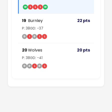
W
L
L
L
W
19
Burnley
22 pts
P: 38
GD: -37
D
L
D
L
L
20
Wolves
20 pts
P: 38
GD: -41
D
D
L
D
L