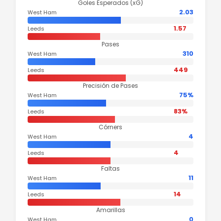
Goles Esperados (xG)
2.03
West Ham
1.57
Leeds
Pases
310
West Ham
449
Leeds
Precisión de Pases
75%
West Ham
83%
Leeds
Córners
4
West Ham
4
Leeds
Faltas
11
West Ham
14
Leeds
Amarillas
0
West Ham