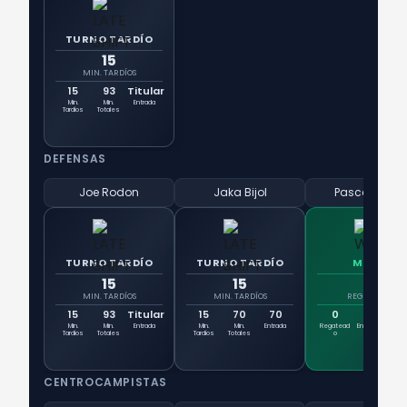
TURNO TARDÍO
15
MIN. TARDÍOS
15
93
Titular
Min.
Min.
Entrada
Tardíos
Totales
DEFENSAS
Joe Rodon
Jaka Bijol
Pascal Struij
TURNO TARDÍO
TURNO TARDÍO
MURO
15
15
0
MIN. TARDÍOS
MIN. TARDÍOS
REGATEADO
15
93
Titular
15
70
70
0
2
5
Min.
Min.
Entrada
Min.
Min.
Entrada
Regatead
Entradas
Due
Tardíos
Totales
Tardíos
Totales
o
CENTROCAMPISTAS