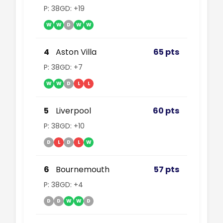
P: 38
GD: +19
W
W
D
W
W
4
Aston Villa
65 pts
P: 38
GD: +7
W
W
D
L
L
5
Liverpool
60 pts
P: 38
GD: +10
D
L
D
L
W
6
Bournemouth
57 pts
P: 38
GD: +4
D
D
W
W
D