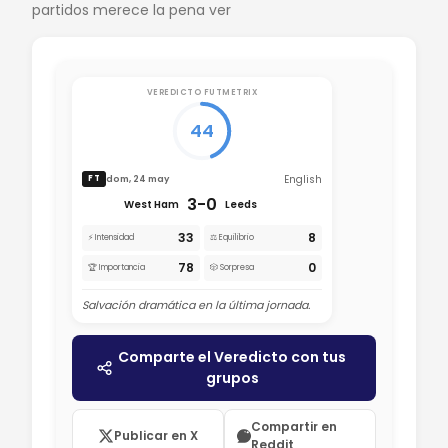
partidos merece la pena ver
VEREDICTO FUTMETRIX
44
English
dom, 24 may
FT
3-0
West Ham
Leeds
33
8
⚡ Intensidad
⚖️ Equilibrio
78
0
🏆 Importancia
🎲 Sorpresa
Salvación dramática en la última jornada.
Comparte el Veredicto con tus
grupos
Compartir en
Publicar en X
Reddit