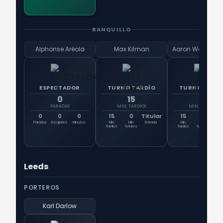
BANQUILLO
Alphonse Aréola
Max Kilman
Aaron Wan-Bis
ESPECTADOR
TURNO TARDÍO
TURNO TARD
0
15
15
PARADAS
MIN. TARDÍOS
MIN. TARDÍOS
0
0
0
15
0
Titular
15
0
Tit
Paradas
Encajados
Minutos
Min.
Min.
Entrada
Min.
Min.
Ent
Tardíos
Totales
Tardíos
Totales
Leeds
PORTEROS
Karl Darlow