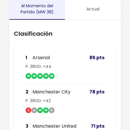
Al Momento del
Actual
Partido (MW 38)
Clasificación
1
Arsenal
85 pts
P: 38
GD: +44
W
W
W
W
W
2
Manchester City
78 pts
P: 38
GD: +42
L
D
W
W
D
3
Manchester United
71 pts