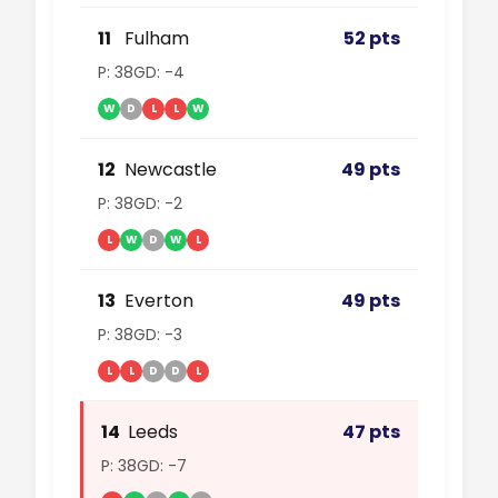
11
Fulham
52 pts
P: 38
GD: -4
W
D
L
L
W
12
Newcastle
49 pts
P: 38
GD: -2
L
W
D
W
L
13
Everton
49 pts
P: 38
GD: -3
L
L
D
D
L
14
Leeds
47 pts
P: 38
GD: -7