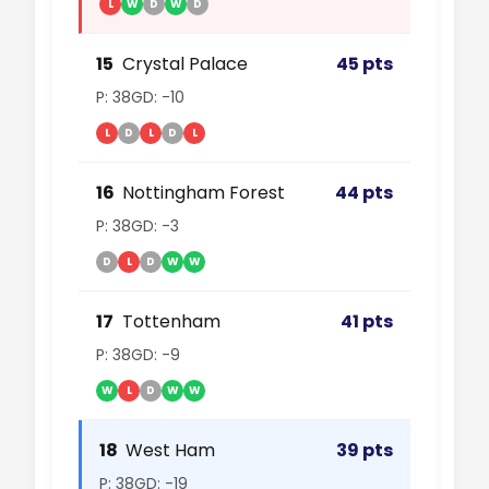
L
W
D
W
D
15
Crystal Palace
45 pts
P: 38
GD: -10
L
D
L
D
L
16
Nottingham Forest
44 pts
P: 38
GD: -3
D
L
D
W
W
17
Tottenham
41 pts
P: 38
GD: -9
W
L
D
W
W
18
West Ham
39 pts
P: 38
GD: -19