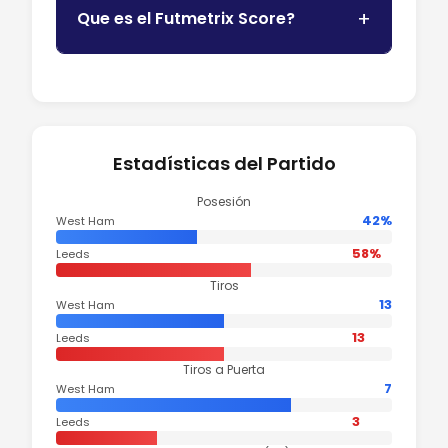
Que es el Futmetrix Score?
Estadísticas del Partido
Posesión
42%
West Ham
58%
Leeds
Tiros
13
West Ham
13
Leeds
Tiros a Puerta
7
West Ham
3
Leeds