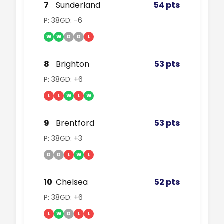
7
Sunderland
54 pts
P: 38
GD: -6
W
W
D
D
L
8
Brighton
53 pts
P: 38
GD: +6
L
L
W
L
W
9
Brentford
53 pts
P: 38
GD: +3
D
D
L
W
L
10
Chelsea
52 pts
P: 38
GD: +6
L
W
D
L
L