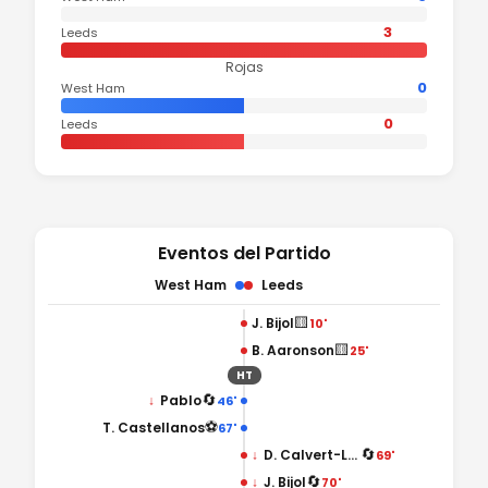
3
Leeds
Rojas
0
West Ham
0
Leeds
Eventos del Partido
West Ham
Leeds
🟨
J. Bijol
10'
🟨
B. Aaronson
25'
HT
🔄
↓
Pablo
46'
⚽
T. Castellanos
67'
🔄
↓
D. Calvert-Lewin
69'
🔄
↓
J. Bijol
70'