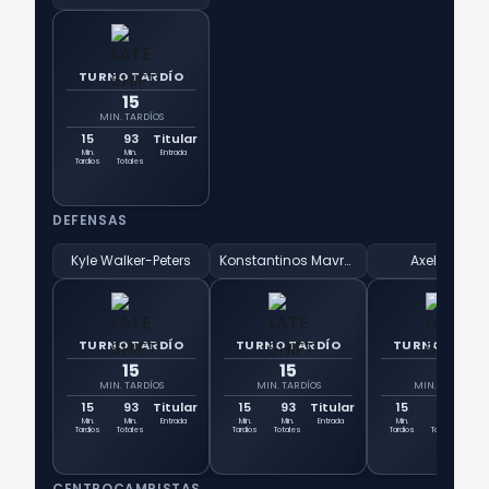
TURNO TARDÍO
15
MIN. TARDÍOS
15
93
Titular
Min.
Min.
Entrada
Tardíos
Totales
DEFENSAS
Kyle Walker-Peters
Konstantinos Mavropanos
Axel Disasi
TURNO TARDÍO
TURNO TARDÍO
TURNO TARD
15
15
15
MIN. TARDÍOS
MIN. TARDÍOS
MIN. TARDÍOS
15
93
Titular
15
93
Titular
15
93
Tit
Min.
Min.
Entrada
Min.
Min.
Entrada
Min.
Min.
Ent
Tardíos
Totales
Tardíos
Totales
Tardíos
Totales
CENTROCAMPISTAS