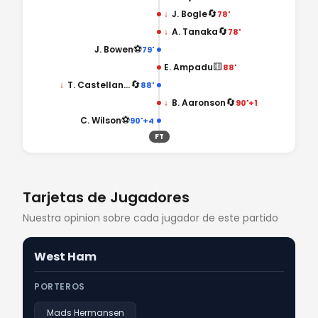
🔄
↓
J. Bogle
78'
🔄
↓
A. Tanaka
78'
⚽
J. Bowen
79'
🟨
E. Ampadu
88'
🔄
↓
T. Castellanos
88'
🔄
↓
B. Aaronson
90'+1
⚽
C. Wilson
90'+4
FT
Tarjetas de Jugadores
Nuestra opinion sobre cada jugador de este partido
West Ham
PORTEROS
Mads Hermansen