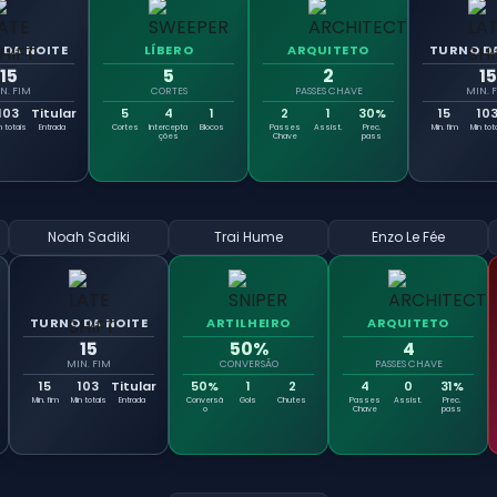
 DA NOITE
LÍBERO
ARQUITETO
TURNO DA
15
5
2
15
N. FIM
CORTES
PASSES CHAVE
MIN. 
103
Titular
5
4
1
2
1
30%
15
10
n totais
Entrada
Cortes
Intercepta
Blocos
Passes
Assist.
Prec.
Min. fim
Min tot
ções
Chave
pass
Noah Sadiki
Trai Hume
Enzo Le Fée
TURNO DA NOITE
ARTILHEIRO
ARQUITETO
15
50%
4
MIN. FIM
CONVERSÃO
PASSES CHAVE
15
103
Titular
50%
1
2
4
0
31%
Min. fim
Min totais
Entrada
Conversã
Gols
Chutes
Passes
Assist.
Prec.
o
Chave
pass