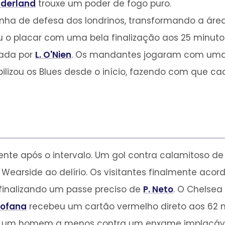
derland
trouxe um poder de fogo puro.
linha de defesa dos londrinos, transformando a áre
u o placar com uma bela finalização aos 25 minuto
tada por
L. O'Nien
. Os mandantes jogaram com um
lizou os Blues desde o início, fazendo com que cad
te após o intervalo. Um gol contra calamitoso d
 Wearside ao delírio. Os visitantes finalmente ac
finalizando um passe preciso de
P. Neto
. O Chelsea
Fofana
recebeu um cartão vermelho direto aos 62
m um homem a menos contra um enxame implacáve