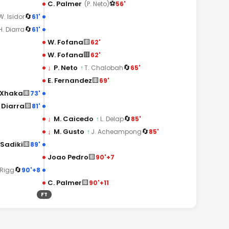
⚽
C. Palmer
56'
(P. Neto)
🔄
61'
W. Isidor
🔄
61'
H. Diarra
🟨
W. Fofana
62'
🟥
W. Fofana
62'
🔄
↓
P. Neto
65'
↑
T. Chalobah
🟨
E. Fernandez
69'
🟨
 Xhaka
73'
🟨
 Diarra
81'
🔄
↓
M. Caicedo
85'
↑
L. Delap
🔄
↓
M. Gusto
85'
↑
J. Acheampong
🟨
 Sadiki
89'
🟨
Joao Pedro
90'+7
🔄
90'+8
 Rigg
🟨
C. Palmer
90'+11
FT