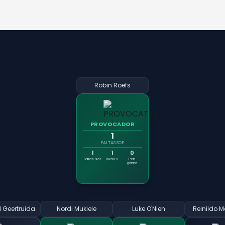
Robin Roefs
PROVOCADOR
1
FALTAS SOF.
1
1
0
Faltas sof.
Duelo V.
Pen.
ganho
l Geertruida
Nordi Mukiele
Luke O'Nien
Reinildo 