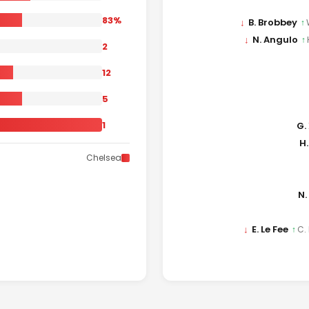
83%
↓
B. Brobbey
↑
↓
N. Angulo
↑
2
12
5
1
G.
H.
Chelsea
N.
↓
E. Le Fee
↑
C.