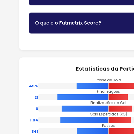
O que e o Futmetrix Score?
Estatísticas da Part
Posse de Bola
45%
Finalizações
21
Finalizações no Gol
6
Gols Esperados (xG)
1.94
Passes
341