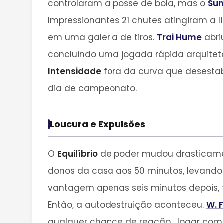
controlaram a posse de bola, mas o
Sun
Impressionantes 21 chutes atingiram a 
em uma galeria de tiros.
Trai Hume
abri
concluindo uma jogada rápida arquite
Intensidade
fora da curva que desestabi
dia de campeonato.
Loucura e Expulsões
O
Equilíbrio
de poder mudou drasticamen
donos da casa aos 50 minutos, levando
vantagem apenas seis minutos depois, 
Então, a autodestruição aconteceu.
W. 
qualquer chance de reação. Jogar co