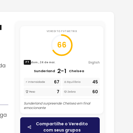
a
VEREDITO FUTMETRIX
66
English
dom., 24 de mai.
FT
da
2-1
Sunderland
Chelsea
67
45
⚡ Intensidade
⚖️ Equilíbrio
7
60
🏆 Peso
🎲 Zebra
Sunderland surpreende Chelsea em final
emocionante
aga
Compartilhe o Veredito
com seus grupos