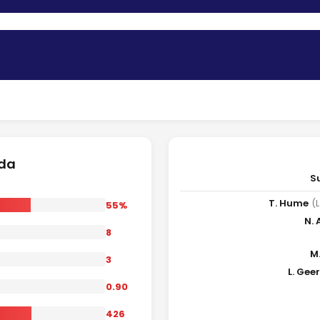
ida
S
T. Hume
(L
55%
N. 
8
M
3
L. Gee
0.90
426