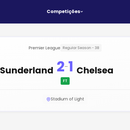
Competições
Premier League
Regular Season - 38
2
1
-
Sunderland
Chelsea
FT
Stadium of Light