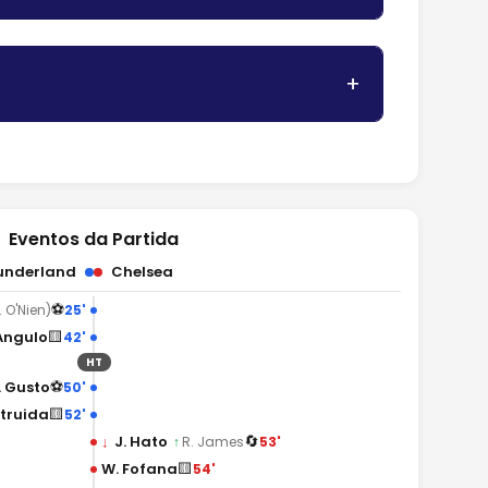
Eventos da Partida
underland
Chelsea
⚽
25'
. O'Nien)
🟨
Angulo
42'
HT
⚽
. Gusto
50'
🟨
rtruida
52'
🔄
↓
J. Hato
53'
↑
R. James
🟨
W. Fofana
54'