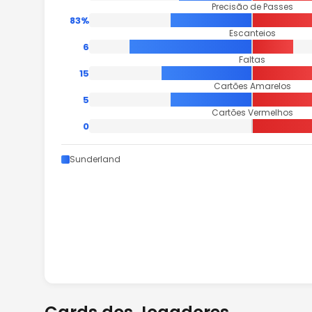
Precisão de Passes
83%
Escanteios
6
Faltas
15
Cartões Amarelos
5
Cartões Vermelhos
0
Sunderland