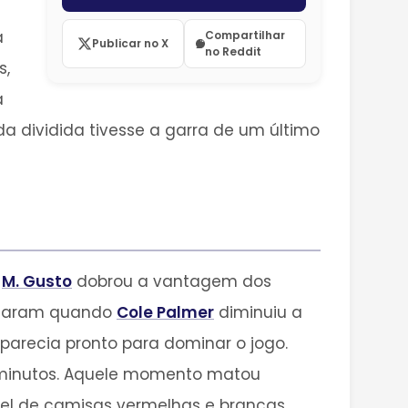
a
Compartilhar
Publicar no X
no Reddit
s,
a
a dividida tivesse a garra de um último
e
M. Gusto
dobrou a vantagem dos
ordaram quando
Cole Palmer
diminuiu a
 parecia pronto para dominar o jogo.
 minutos. Aquele momento matou
l de camisas vermelhas e brancas