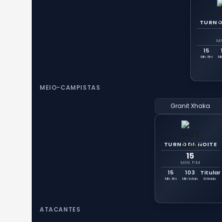
TURNO
MI
15
Min. fim
Mi
MEIO-CAMPISTAS
Granit Xhaka
TURNO DA NOITE
15
MIN. FIM
15
103
Titular
Min. fim
Min totais
Entrada
ATACANTES