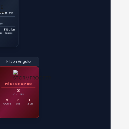
 NOITE
FIM
3
Titular
ais
Entrada
Nilson Angulo
PÉ DE CHUMBO
3
CHUTES
3
0
1
Chutes
Gols
No Gol