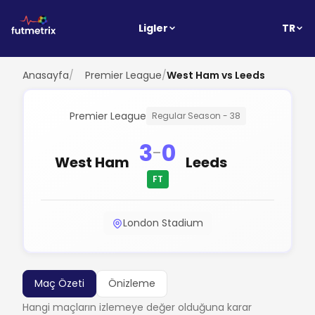
TR
Ligler
Anasayfa
/
Premier League
/
West Ham vs Leeds
Premier League
Regular Season - 38
3
0
-
West Ham
Leeds
FT
London Stadium
Maç Özeti
Önizleme
Hangi maçların izlemeye değer olduğuna karar