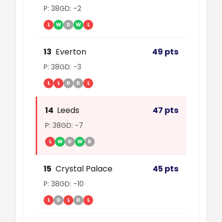
P: 38
GD: -2
L
W
D
W
L
13
Everton
49 pts
P: 38
GD: -3
L
L
D
D
L
14
Leeds
47 pts
P: 38
GD: -7
L
W
D
W
D
15
Crystal Palace
45 pts
P: 38
GD: -10
L
D
L
D
L