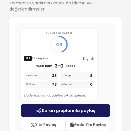
vermenize yardımcı olacak ön izleme ve
değerlendirmeler
FUTMETRIX KARARI
44
English
24 May Paz
MS
3-0
West Ham
Leeds
33
8
⚡ Yoğunluk
⚖️ Denge
78
0
🏆 Önem
🎲 Sürpriz
Ligde kalma mücadelesi şık bir zaferle.
Kararı gruplarınla paylaş
X'te Paylaş
Reddit'te Paylaş