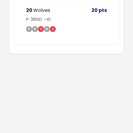
20
Wolves
20 pts
P: 38
GD: -41
D
D
L
D
L