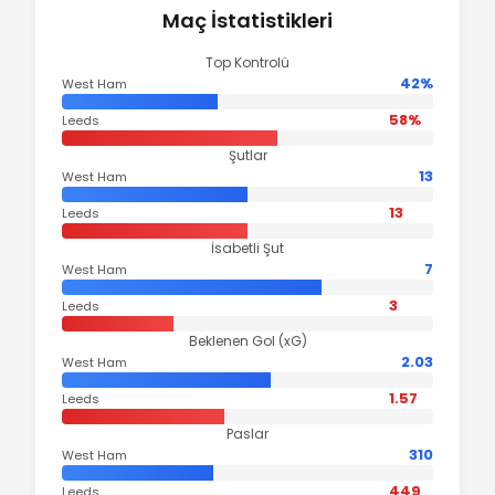
Maç İstatistikleri
Top Kontrolü
42%
West Ham
58%
Leeds
Şutlar
13
West Ham
13
Leeds
İsabetli Şut
7
West Ham
3
Leeds
Beklenen Gol (xG)
2.03
West Ham
1.57
Leeds
Paslar
310
West Ham
449
Leeds