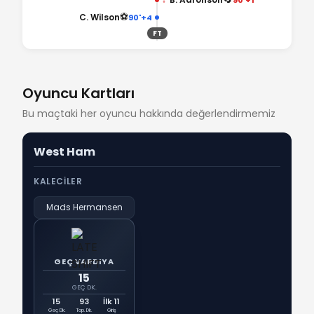
⚽
C. Wilson
90'+4
FT
Oyuncu Kartları
Bu maçtaki her oyuncu hakkında değerlendirmemiz
West Ham
KALECILER
Mads Hermansen
GEÇ VARDIYA
15
GEÇ DK.
15
93
İlk 11
Geç Dk.
Top. Dk.
Giriş