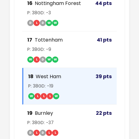
16
Nottingham Forest
44 pts
P: 38
GD: -3
D
L
D
W
W
17
Tottenham
41 pts
P: 38
GD: -9
W
L
D
W
W
18
West Ham
39 pts
P: 38
GD: -19
W
L
L
L
W
19
Burnley
22 pts
P: 38
GD: -37
D
L
D
L
L