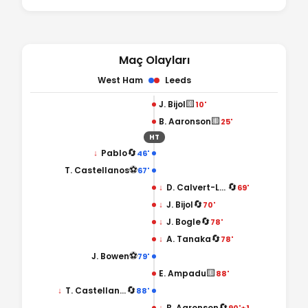
Maç Olayları
West Ham
Leeds
🟨
J. Bijol
10'
🟨
B. Aaronson
25'
HT
🔄
↓
Pablo
46'
⚽
T. Castellanos
67'
🔄
↓
D. Calvert-Lewin
69'
🔄
↓
J. Bijol
70'
🔄
↓
J. Bogle
78'
🔄
↓
A. Tanaka
78'
⚽
J. Bowen
79'
🟨
E. Ampadu
88'
🔄
↓
T. Castellanos
88'
🔄
↓
B. Aaronson
90'+1