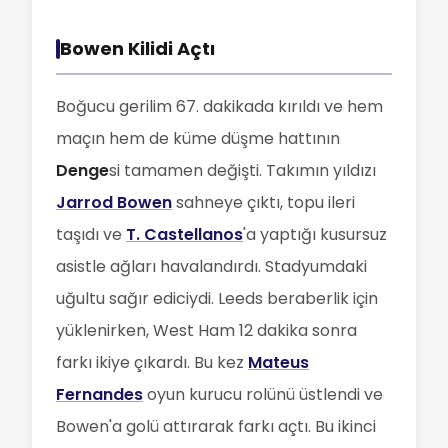
Bowen Kilidi Açtı
Boğucu gerilim 67. dakikada kırıldı ve hem
maçın hem de küme düşme hattının
Denge
si tamamen değişti. Takımın yıldızı
Jarrod Bowen
sahneye çıktı, topu ileri
taşıdı ve
T. Castellanos
'a yaptığı kusursuz
asistle ağları havalandırdı. Stadyumdaki
uğultu sağır ediciydi. Leeds beraberlik için
yüklenirken, West Ham 12 dakika sonra
farkı ikiye çıkardı. Bu kez
Mateus
Fernandes
oyun kurucu rolünü üstlendi ve
Bowen'a golü attırarak farkı açtı. Bu ikinci