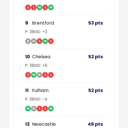
L
L
W
L
W
9
Brentford
53 pts
P: 38
GD: +3
D
D
L
W
L
10
Chelsea
52 pts
P: 38
GD: +6
L
W
D
L
L
11
Fulham
52 pts
P: 38
GD: -4
W
D
L
L
W
12
Newcastle
49 pts