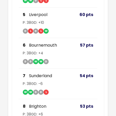
W
W
D
L
L
5
Liverpool
60 pts
P: 38
GD: +10
D
L
D
L
W
6
Bournemouth
57 pts
P: 38
GD: +4
D
D
W
W
D
7
Sunderland
54 pts
P: 38
GD: -6
W
W
D
D
L
8
Brighton
53 pts
P: 38
GD: +6