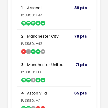
1
Arsenal
85 pts
P: 38
GD: +44
W
W
W
W
W
2
Manchester City
78 pts
P: 38
GD: +42
L
D
W
W
D
3
Manchester United
71 pts
P: 38
GD: +19
W
W
D
W
W
4
Aston Villa
65 pts
P: 38
GD: +7