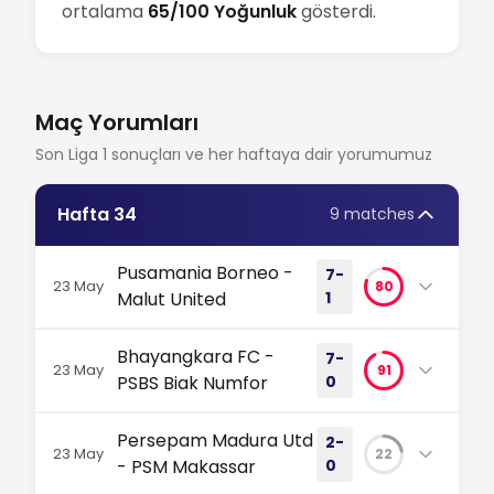
ortalama
65/100 Yoğunluk
gösterdi.
Maç Yorumları
Son Liga 1 sonuçları ve her haftaya dair yorumumuz
Hafta 34
9 matches
Pusamania Borneo -
7-
23 May
80
Malut United
1
Stadion Batakan'da bir futbol dersi! Borneo FC,
Bhayangkara FC -
7-
Malut United'ı yedi golle adeta sahadan sildi.
23 May
91
PSBS Biak Numfor
0
Lider, şampiyonluk yolunda çok net bir mesaj
gönderdi. #Liga1 #BorneoFC #Futbol
Mantığa meydan okuyan 7-0'lık bir yıkım!
Persepam Madura Utd
2-
Bhayangkara, on kişi kalmasına rağmen PSBS
23 May
22
Borneo'dan Malut United'a Karşı Yedi Gollü Futbol Dersi
- PSM Makassar
0
Biak'ı sahadan sildi ve dört gol daha buldu.
Bu acımasız galibiyet, lig liderinin şampiyonluk