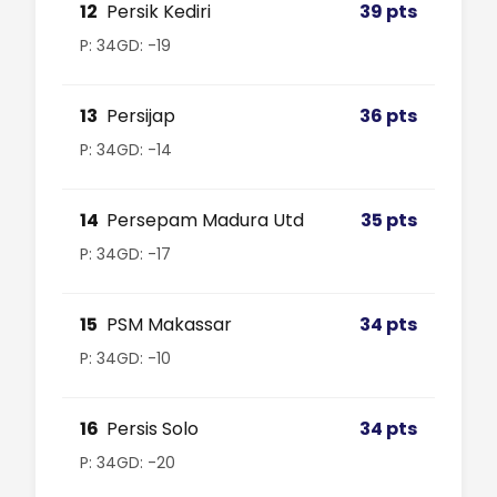
12
Persik Kediri
39 pts
P: 34
GD: -19
13
Persijap
36 pts
P: 34
GD: -14
14
Persepam Madura Utd
35 pts
P: 34
GD: -17
15
PSM Makassar
34 pts
P: 34
GD: -10
16
Persis Solo
34 pts
P: 34
GD: -20