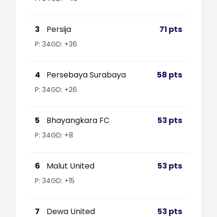
3
Persija
71 pts
P: 34
GD: +36
4
Persebaya Surabaya
58 pts
P: 34
GD: +26
5
Bhayangkara FC
53 pts
P: 34
GD: +8
6
Malut United
53 pts
P: 34
GD: +15
7
Dewa United
53 pts