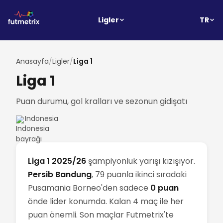
TR
Ligler
Anasayfa
/
Ligler
/
Liga 1
Liga 1
Puan durumu, gol kralları ve sezonun gidişatı
Indonesia
Liga 1 2025/26
şampiyonluk yarışı kızışıyor.
Persib Bandung
, 79 puanla ikinci sıradaki
Pusamania Borneo'den sadece
0 puan
önde lider konumda. Kalan 4 maç ile her
puan önemli. Son maçlar Futmetrix'te