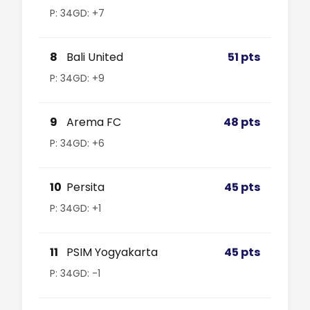
P: 34
GD: +7
8
Bali United
51 pts
P: 34
GD: +9
9
Arema FC
48 pts
P: 34
GD: +6
10
Persita
45 pts
P: 34
GD: +1
11
PSIM Yogyakarta
45 pts
P: 34
GD: -1