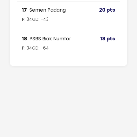
17
Semen Padang
20 pts
P: 34
GD: -43
18
PSBS Biak Numfor
18 pts
P: 34
GD: -64