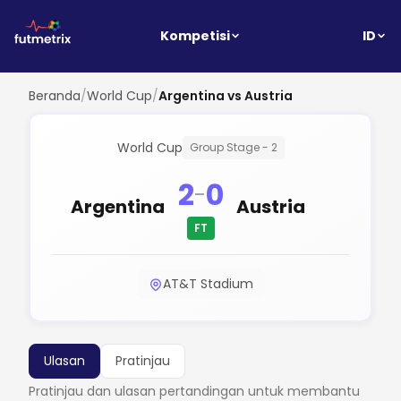
ID
Kompetisi
Beranda
/
World Cup
/
Argentina vs Austria
World Cup
Group Stage - 2
2
0
-
Argentina
Austria
FT
AT&T Stadium
Ulasan
Pratinjau
Pratinjau dan ulasan pertandingan untuk membantu