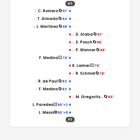
HT
🔄
↓
C. Romero
57'
🔄
↓
T. Almada
64'
🔄
↓
L. Martinez
65'
🔄
↓
D. Alaba
67'
🔄
↓
S. Posch
68'
🔄
↓
P. Wanner
68'
🟨
F. Medina
76'
🟨
K. Laimer
76'
🔄
↓
R. Schmid
78'
🔄
↓
R. de Paul
82'
🔄
↓
F. Medina
82'
🔄
↓
M. Gregoritsch
85'
🟨
L. Paredes
90'+2
⚽
L. Messi
90'+5
FT