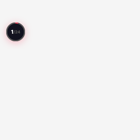
Setiap laga direview. Setiap pemain dinilai.
Laga Teratas
Série A:
Botafogo vs Fluminense (67)
Santos vs Atletico