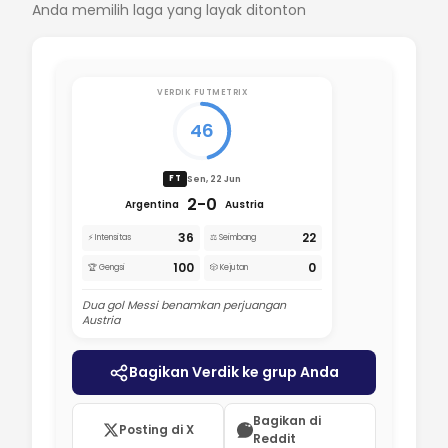
Anda memilih laga yang layak ditonton
VERDIK FUTMETRIX
46
Sen, 22 Jun
FT
2-0
Argentina
Austria
36
22
⚡ Intensitas
⚖️ Seimbang
100
0
🏆 Gengsi
🎲 Kejutan
Dua gol Messi benamkan perjuangan
Austria
Bagikan Verdik ke grup Anda
Bagikan di
Posting di X
Reddit