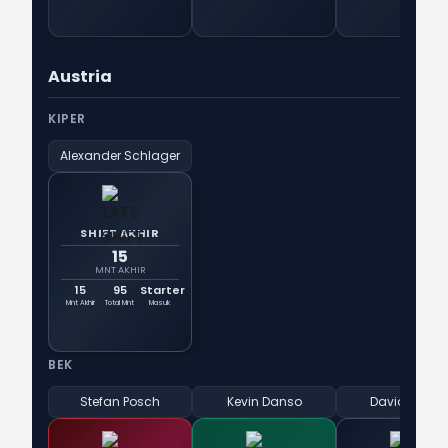
Austria
KIPER
Alexander Schlager
SHIFT AKHIR
15
MNT AKHIR
15
95
Starter
Mnt Akhir
Total Mnt
Masuk
BEK
Stefan Posch
Kevin Danso
David Alaba