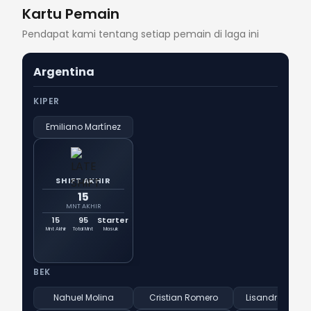
Kartu Pemain
Pendapat kami tentang setiap pemain di laga ini
Argentina
KIPER
Emiliano Martínez
SHIFT AKHIR
15
MNT AKHIR
15
95
Starter
Mnt Akhir
Total Mnt
Masuk
BEK
Nahuel Molina
Cristian Romero
Lisandro Martí