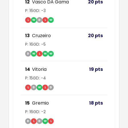
12
Vasco DA Gama
20 pts
P: 16
GD: -3
L
W
D
L
W
13
Cruzeiro
20 pts
P: 16
GD: -5
D
W
L
W
W
14
Vitoria
19 pts
P: 15
GD: -4
L
D
W
L
D
15
Gremio
18 pts
P: 16
GD: -2
D
L
D
W
L