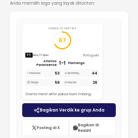
Anda memilih laga yang layak ditonton
VERDIK FUTMETRIX
67
Português
Min, 17 Mei
FT
Atletico
1-1
Flamengo
Paranaense
53
44
⚡ Intensitas
⚖️ Seimbang
56
26
🏆 Gengsi
🎲 Kejutan
Drama menit akhir paksa hasil imbang.
Bagikan Verdik ke grup Anda
Bagikan di
Posting di X
Reddit