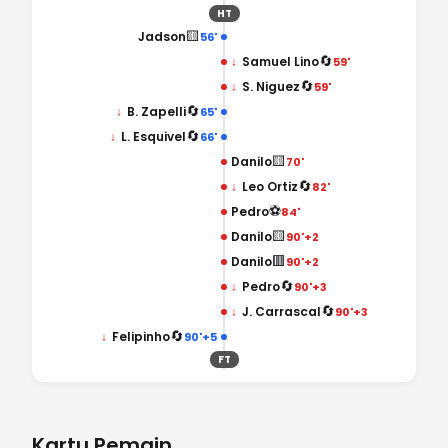
HT
🟨
Jadson
56'
🔄
↓
Samuel Lino
59'
🔄
↓
S. Niguez
59'
🔄
↓
B. Zapelli
65'
🔄
↓
L. Esquivel
66'
🟨
Danilo
70'
🔄
↓
Leo Ortiz
82'
⚽
Pedro
84'
🟨
Danilo
90'+2
🟥
Danilo
90'+2
🔄
↓
Pedro
90'+3
🔄
↓
J. Carrascal
90'+3
🔄
↓
Felipinho
90'+5
FT
Kartu Pemain