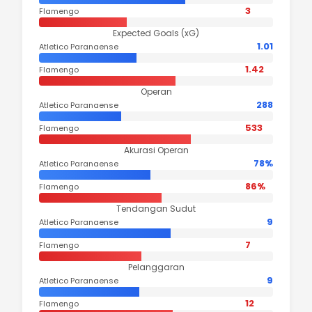
3
Flamengo
Expected Goals (xG)
1.01
Atletico Paranaense
1.42
Flamengo
Operan
288
Atletico Paranaense
533
Flamengo
Akurasi Operan
78%
Atletico Paranaense
86%
Flamengo
Tendangan Sudut
9
Atletico Paranaense
7
Flamengo
Pelanggaran
9
Atletico Paranaense
12
Flamengo