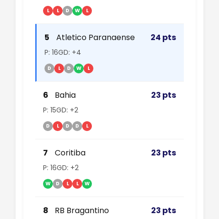
L
L
D
W
L
5
Atletico Paranaense
24 pts
P: 16
GD: +4
D
L
D
W
L
6
Bahia
23 pts
P: 15
GD: +2
D
L
D
D
L
7
Coritiba
23 pts
P: 16
GD: +2
W
D
L
L
W
8
RB Bragantino
23 pts