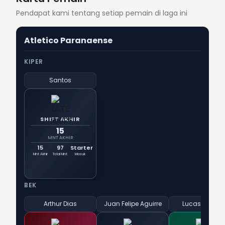
Pendapat kami tentang setiap pemain di laga ini
Atletico Paranaense
KIPER
Santos
SHIFT AKHIR
15
MNT AKHIR
15
97
Starter
Mnt Akhir
Total Mnt
Masuk
BEK
Arthur Dias
Juan Felipe Aguirre
Lucas Esquive