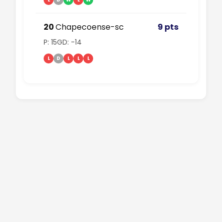
20
Chapecoense-sc
9 pts
P: 15
GD: -14
L
D
L
L
L