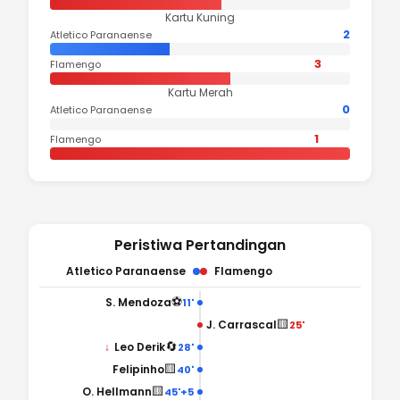
Kartu Kuning
2
Atletico Paranaense
3
Flamengo
Kartu Merah
0
Atletico Paranaense
1
Flamengo
Peristiwa Pertandingan
Atletico Paranaense
Flamengo
⚽
S. Mendoza
11'
🟨
J. Carrascal
25'
🔄
↓
Leo Derik
28'
🟨
Felipinho
40'
🟨
O. Hellmann
45'+5