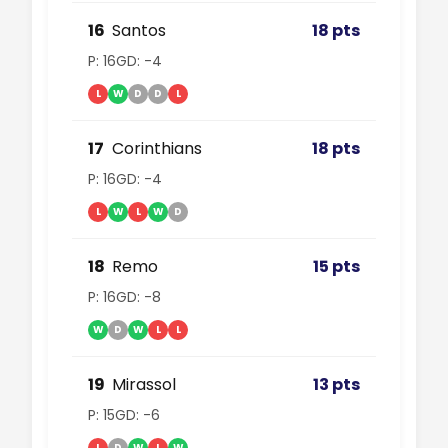
16
Santos
18 pts
P: 16
GD: -4
L
W
D
D
L
17
Corinthians
18 pts
P: 16
GD: -4
L
W
L
W
D
18
Remo
15 pts
P: 16
GD: -8
W
D
W
L
L
19
Mirassol
13 pts
P: 15
GD: -6
L
D
W
L
W