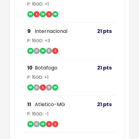
P: 16
GD: +1
W
L
W
L
W
9
Internacional
21 pts
P: 16
GD: +3
W
D
W
D
L
10
Botafogo
21 pts
P: 15
GD: +1
W
D
L
D
W
11
Atletico-MG
21 pts
P: 16
GD: -1
W
D
W
L
L