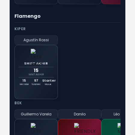
Flamengo
KIPER
Agustín Rossi
SHIFT AKHIR
15
MNT AKHIR
15
97
Starter
Mnt Akhir
Total Mnt
Masuk
BEK
Guillermo Varela
Danilo
Léo Pereira