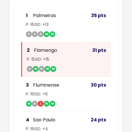
1
Palmeiras
35 pts
P: 16
GD: +13
D
D
D
W
W
2
Flamengo
31 pts
P: 15
GD: +15
D
W
D
W
W
3
Fluminense
30 pts
P: 16
GD: +6
W
D
L
W
W
4
Sao Paulo
24 pts
P: 16
GD: +4