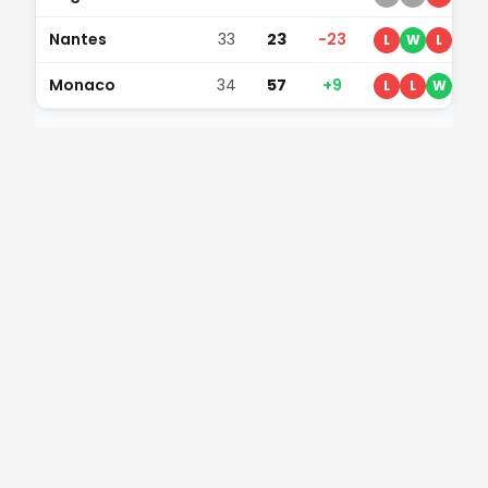
Nantes
33
23
-23
L
W
L
L
Monaco
34
57
+9
L
L
W
D