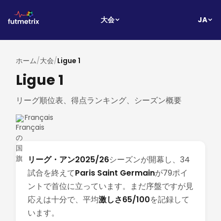
JA
大会
ホーム
/
大会
/
Ligue 1
Ligue 1
リーグ順位表、得点ランキング、シーズン概要
Français
リーグ・アン2025/26
シーズンが開幕し、34
試合を終えて
Paris Saint Germain
が79ポイ
ントで首位に立っています。まだ序盤ですが見
応えは十分で、平均
激しさ65/100
を記録して
います。