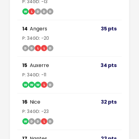
P: 34
GD: -13
W
L
D
D
D
14
Angers
35 pts
P: 34
GD: -20
D
D
L
L
D
15
Auxerre
34 pts
P: 34
GD: -11
W
W
W
L
D
16
Nice
32 pts
P: 34
GD: -23
W
D
D
L
D
17
Nantes
23 pts