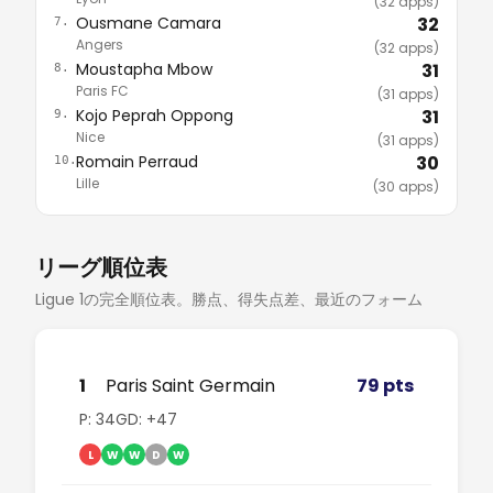
(32 apps)
Ousmane Camara
32
7.
Angers
(32 apps)
Moustapha Mbow
31
8.
Paris FC
(31 apps)
Kojo Peprah Oppong
31
9.
Nice
(31 apps)
Romain Perraud
30
10.
Lille
(30 apps)
リーグ順位表
Ligue 1の完全順位表。勝点、得失点差、最近のフォーム
1
Paris Saint Germain
79 pts
P: 34
GD: +47
L
W
W
D
W