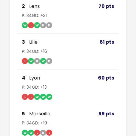
2
Lens
70 pts
P: 34
GD: +31
W
L
W
D
D
3
Lille
61 pts
P: 34
GD: +16
L
W
D
W
D
4
Lyon
60 pts
P: 34
GD: +13
L
L
W
W
W
5
Marseille
59 pts
P: 34
GD: +19
W
W
L
D
L