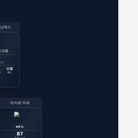
르난데스
시프트
시간
선발
간
출전
데지레 두에
NPC
87