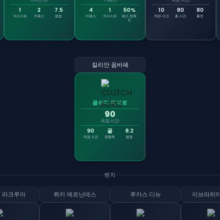
어시스트
키패스
막판 시간
1
2
7.5
4
1
50%
10
80
80
어시스트
키패스
평점
키패스
어시스트
패스 정확
막판 시간
총 시간
출전
도
킬리안 음바페
클러치 히어로
90
득점 시간
90
골
8.2
득점 시간
영향력
평점
벤치
 라크루아
뤼카 에르난데스
루카스 디뉴
이브라히마