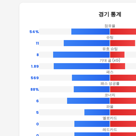
경기 통계
점유율
54%
슈팅
11
유효 슈팅
8
기대 골 (xG)
1.89
패스
569
패스 성공률
88%
코너킥
6
파울
5
옐로카드
0
레드카드
0