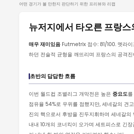
어떤 경기가 볼 만한지 판단하기 위한 프리뷰와 리캡
뉴저지에서 타오른 프랑스
매우 재미있음
Futmetrix 점수: 81/100
하던 전술적 균형을 깨뜨리며 프랑스의 공격진
초반의 답답한 흐름
이번 월드컵 조별리그 개막전은 높은
중요도
를
점유율 54%로 우위를 점했지만, 세네갈의 견
진의 핵으로서 후방을 진두지휘하며 세네갈의 
내내 10개의 코너킥이 오가며 세트피스로 긴장