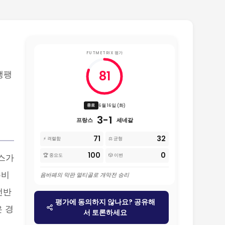
FUTMETRIX 평가
81
팽팽
6월 16일 (화)
종료
3-1
프랑스
세네갈
71
32
⚡ 격렬함
⚖️ 균형
100
0
스가
🏆 중요도
🎲 이변
수비
음바페의 막판 멀티골로 개막전 승리
전반
평가에 동의하지 않나요? 공유해
 경
서 토론하세요