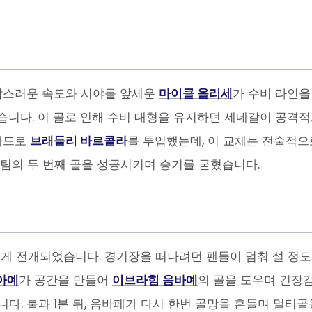
갑작스러운 속도와 시야를 앞세운
마이클 올리세
가 수비 라인을
니다. 이 골로 인해 수비 대형을 유지하던 세네갈이 공격적
 카드로
브래들리 바르콜라
를 투입했는데, 이 교체는 전술적으로
 팀의 두 번째 골을 성공시키며 승기를 굳혔습니다.
쁘게 전개되었습니다. 경기장을 떠나려던 팬들이 멈춰 설 정
아예
가 공간을 만들어
이브라힘 음바예
의 골을 도우며 긴장
. 불과 1분 뒤, 음바페가 다시 한번 골망을 흔들며 멀티골을