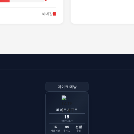
세네갈
마이크 메냥
레이트 시프트
15
막판 시간
15
99
선발
막판 시간
총 시간
출전