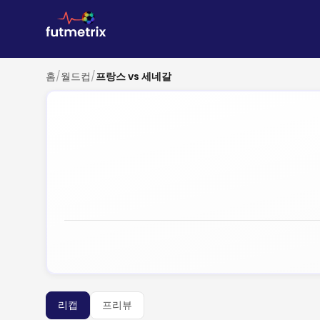
홈
/
월드컵
/
프랑스 vs 세네갈
리캡
프리뷰