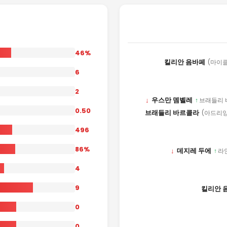
46%
킬리안 음바페
(마이클
6
2
↓
우스만 뎀벨레
↑
브래들리 
0.50
브래들리 바르콜라
(아드리앙
496
86%
↓
데지레 두에
↑
라
4
9
킬리안 
0
0