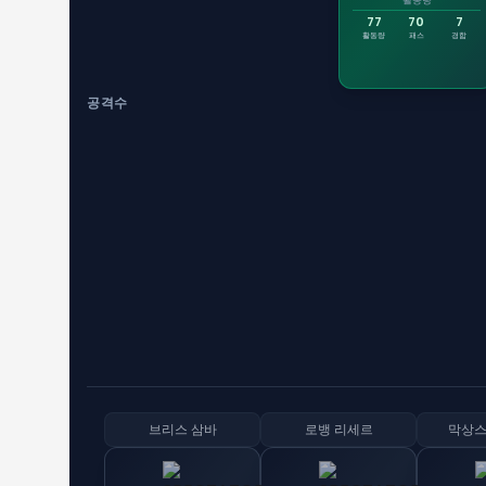
활동량
77
70
7
활동량
패스
경합
공격수
브리스 삼바
로뱅 리세르
막상스