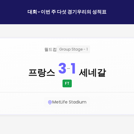
대회
이번 주 다섯 경기
우리의 성적표
월드컵
Group Stage - 1
3
1
-
프랑스
세네갈
FT
MetLife Stadium