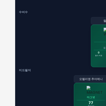
수비수
쥘
돌
0
돌파 허용
미드필더
오렐리앵 추아메니
마그넷
77