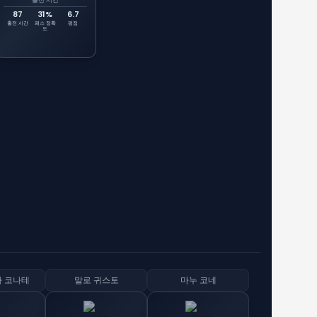
출전 시간
87
31%
6.7
출전 시간
패스 정확
평점
도
 코나테
말로 귀스토
마누 코네