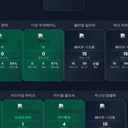
 쿤데
다요 우파메카노
윌리엄 살리바
테오 에
벽
벽
레이트 시프트
레이트 
0
0
15
15
파 허용
돌파 허용
막판 시간
막판 
4
50%
0
6
67%
15
99
선발
15
99
태클
경합 승률
돌파 허용
태클
경합 승률
막판 시간
총 시간
출전
막판 시간
총 시
아드리앙 라비오
마이클 올리세
우스만 뎀벨레
프로바이더
아키텍트
레이트 시프트
1
4
10