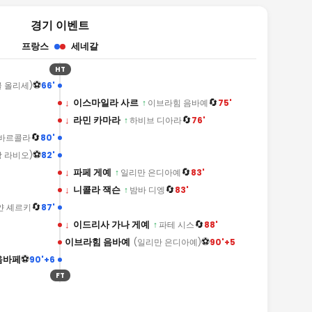
경기 이벤트
프랑스
세네갈
HT
⚽
66'
 올리세)
🔄
↓
이스마일라 사르
75'
↑
이브라힘 음바예
🔄
↓
라민 카마라
76'
↑
하비브 디아라
🔄
80'
바르콜라
⚽
82'
 라비오)
🔄
↓
파페 게예
83'
↑
일리만 은디아예
🔄
↓
니콜라 잭슨
83'
↑
밤바 디엥
🔄
87'
얀 셰르키
🔄
↓
이드리사 가나 게예
88'
↑
파테 시스
⚽
이브라힘 음바예
90'+5
(일리만 은디아예)
⚽
음바페
90'+6
FT