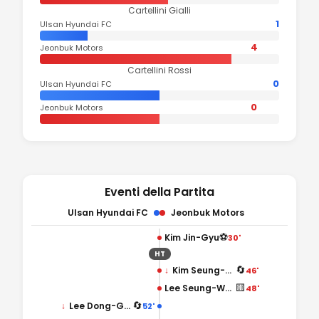
Cartellini Gialli
1
Ulsan Hyundai FC
4
Jeonbuk Motors
Cartellini Rossi
0
Ulsan Hyundai FC
0
Jeonbuk Motors
Eventi della Partita
Ulsan Hyundai FC
Jeonbuk Motors
⚽
Kim Jin-Gyu
30'
HT
🔄
↓
Kim Seung-Sub
46'
🟨
Lee Seung-Woo
48'
🔄
↓
Lee Dong-Gyeong
52'