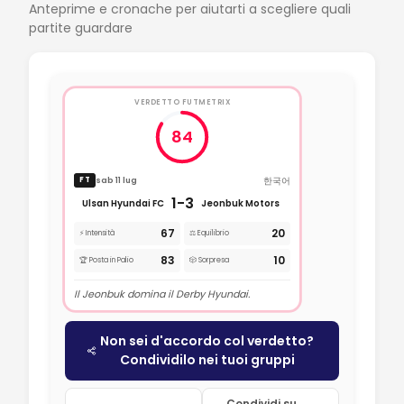
Anteprime e cronache per aiutarti a scegliere quali
partite guardare
VERDETTO FUTMETRIX
84
한국어
sab 11 lug
FT
1-3
Ulsan Hyundai FC
Jeonbuk Motors
67
20
⚡ Intensità
⚖️ Equilibrio
83
10
🏆 Posta in Palio
🎲 Sorpresa
Il Jeonbuk domina il Derby Hyundai.
Non sei d'accordo col verdetto?
Condividilo nei tuoi gruppi
Condividi su