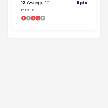
12
Gwangju FC
8 pts
P: 17
GD: -33
L
D
L
L
D