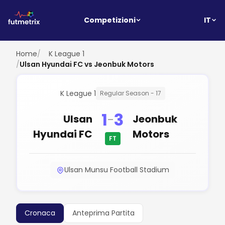
IT
Competizioni
Home
/
K League 1
/
Ulsan Hyundai FC vs Jeonbuk Motors
K League 1
Regular Season - 17
1
3
-
Ulsan
Jeonbuk
Hyundai FC
Motors
FT
Ulsan Munsu Football Stadium
Cronaca
Anteprima Partita