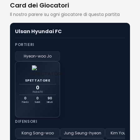
Card dei Giocatori
Il nostro parere su ogni giocatore di questa partita
Ulsan Hyundai FC
PORTIERI
Hyeon-woo Jo
SPETTATORE
0
PARATE
0
0
90
Parate
Subiti
Minuti
DIFENSORI
Kang Sang-woo
Jung Seung-hyeon
Kim Young-gw