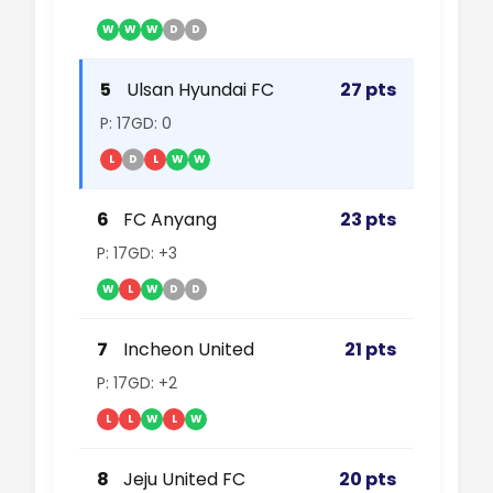
W
W
W
D
D
5
Ulsan Hyundai FC
27 pts
P: 17
GD: 0
L
D
L
W
W
6
FC Anyang
23 pts
P: 17
GD: +3
W
L
W
D
D
7
Incheon United
21 pts
P: 17
GD: +2
L
L
W
L
W
8
Jeju United FC
20 pts