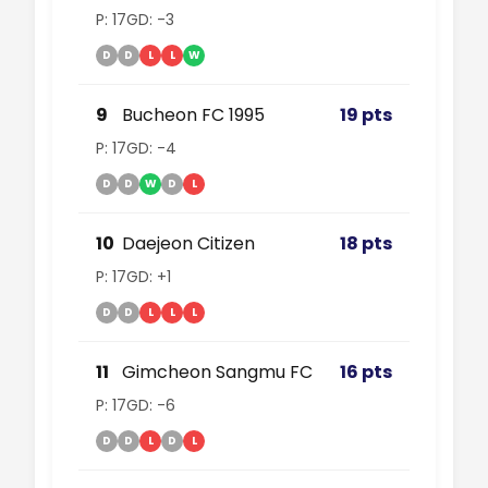
P: 17
GD: -3
D
D
L
L
W
9
Bucheon FC 1995
19 pts
P: 17
GD: -4
D
D
W
D
L
10
Daejeon Citizen
18 pts
P: 17
GD: +1
D
D
L
L
L
11
Gimcheon Sangmu FC
16 pts
P: 17
GD: -6
D
D
L
D
L