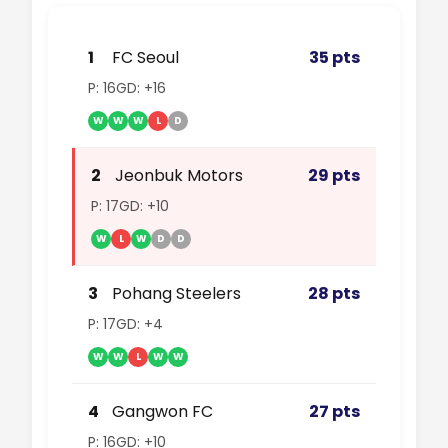
1
FC Seoul
35 pts
P: 16
GD: +16
W
W
W
L
D
2
Jeonbuk Motors
29 pts
P: 17
GD: +10
W
L
W
D
D
3
Pohang Steelers
28 pts
P: 17
GD: +4
W
W
L
W
W
4
Gangwon FC
27 pts
P: 16
GD: +10