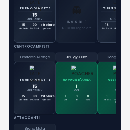
👻
TURNO DI NOTTE
TURNO DI NOT
15
15
MIN. TARDIVI
MIN. TARDIVI
INVISIBILE
15
90
Titolare
15
58
5
Nulla da segnalare
Min. Tardivi
Min. Totali
Ingresso
Min. Tardivi
Min. Totali
Ingr
CENTROCAMPISTI
Oberdan Alionço
Jin-gyu Kim
Dong-jun Le
TURNO DI NOTTE
RAPACE D'AREA
ASSISTMAN
15
1
1
MIN. TARDIVI
GOL
ASSIST
15
90
Titolare
1
0
0
1
0
Min. Tardivi
Min. Totali
Ingresso
Gol
Tiri
Voto
Assist
Passaggi
Vo
Chiave
ATTACCANTI
Bruno Mota