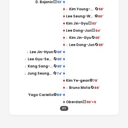
🟨
D. Bojanic
53'
🔄
↓
Kim Young-Bin
58'
⚽
Lee Seung-Woo
60'
🟨
Kim Jin-Gyu
63'
🟨
Lee Dong-Jun
64'
🔄
↓
Kim Jin-Gyu
65'
🔄
↓
Lee Dong-Jun
65'
🔄
↓
Lee Jin-Hyun
65'
🔄
↓
Lee Gyu-Seong
65'
🔄
↓
Kang Sang-Woo
65'
🔄
↓
Jung Seung-Hyun
74'
⚽
Kim Ye-geon
79'
🔄
↓
Bruno Mota
86'
⚽
Yago Cariello
89'
🟨
Oberdan
90'+5
FT