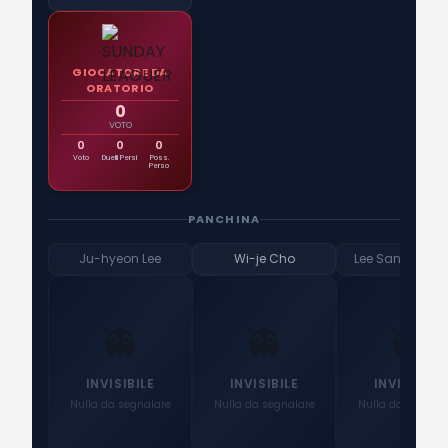
GIOCATORE DA
ORATORIO
0
VOTO
0
0
0
Voto
Duelli Persi
Poss.
Perso
PANCHINA
Ju-hyeon Lee
Wi-je Cho
Lee Sang-myu
👻
👻
👻
INVISIBILE
INVISIBILE
INVISIBILE
Nulla da segnalare
Nulla da segnalare
Nulla da segnala