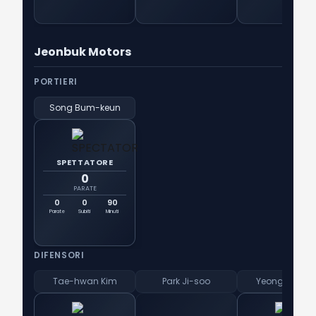
Jeonbuk Motors
PORTIERI
Song Bum-keun
SPETTATORE
0
PARATE
0
0
90
Parate
Subiti
Minuti
DIFENSORI
Tae-hwan Kim
Park Ji-soo
Yeong-bin Ki